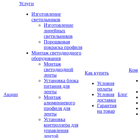
Услуги
Изготовление
светильников
Изготовление
линейных
светильников
Порошковая
покраска профиля
Монтаж светодиодного
оборудования
Монтаж
светодиодной
Ком
Как купить
ленты
Установка блока
Условия
питания для
оплаты
ленты
Акции
Условия
Блог
Монтаж
доставки
алюминиевого
Гарантия
профиля для
на товар
ленты
Установка
контроллера для
управления
лентой