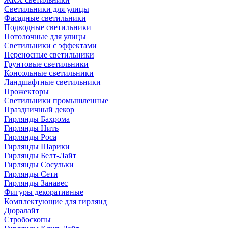
Светильники для улицы
Фасадные светильники
Подводные светильники
Потолочные для улицы
Светильники с эффектами
Переносные светильники
Грунтовые светильники
Консольные светильники
Ландшафтные светильники
Прожекторы
Светильники промышленные
Праздничный декор
Гирлянды Бахрома
Гирлянды Нить
Гирлянды Роса
Гирлянды Шарики
Гирлянды Белт-Лайт
Гирлянды Сосульки
Гирлянды Сети
Гирлянды Занавес
Фигуры декоративные
Комплектующие для гирлянд
Дюралайт
Стробоскопы