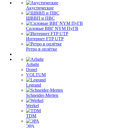
Акустические
ШВВП и ПВС
Силовые ВВГ NYM ПуГВ
Интернет FTP UTP
Ретро в оплётке
Arlight
Donel
VOLTUM
Legrand
Schneider-Merten
Werkel
TDM
ЭРА