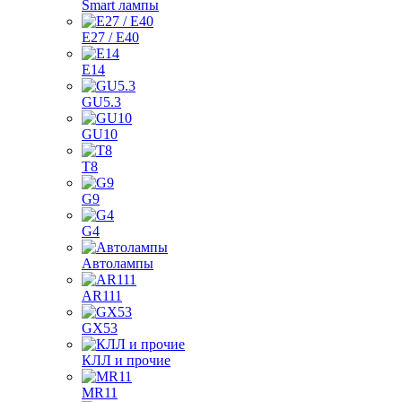
Smart лампы
E27 / E40
E14
GU5.3
GU10
T8
G9
G4
Автолампы
AR111
GX53
КЛЛ и прочие
MR11