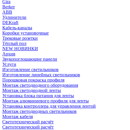
Gira
Berker
ABB
Удлинители
DEKraft
Кабель-каналы
Коробки установочные
Трековые розетки
Тёплый пол
NEW НОВИНКИ
Архив
Звукопоглощающие панели
Услуги
Изготовление светильников
Изготовление линейных светильников
Порошковая покраска профиля
Монтаж светодиодного оборудования
Монтаж светодиодной ленты
Установка блока питания для ленты
Монтаж алюминиевого профиля для ленты
Установка контроллера для управления лентой
Монтаж светодиодных светильников
Монтаж кабеля
Светотехнический расчёт
Светотехнический расчёт