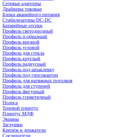
Сетевые адаптеры
Драйверы токовые
Блоки аварийного питания
Стабилизаторы DC-DC
Батарейные отсеки
Профиль светодиодный
Профиль п-образный
Профиль врезной
Профиль угловой
Профиль для стекла
Профиль круглый
Профиль радиусный
Профиль под шпаклевку
Профиль под гипсокартон
Профиль для натяжных потолков
Профиль для ступеней
Профиль фигурный
Профиль герметичный
Полоса
Теневой плинтус
Плинтус МДФ
Экраны
Заглушки
Крепёж и держатели
Соединители