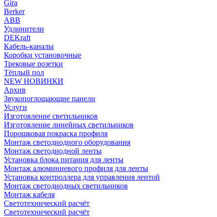
Gira
Berker
ABB
Удлинители
DEKraft
Кабель-каналы
Коробки установочные
Трековые розетки
Тёплый пол
NEW НОВИНКИ
Архив
Звукопоглощающие панели
Услуги
Изготовление светильников
Изготовление линейных светильников
Порошковая покраска профиля
Монтаж светодиодного оборудования
Монтаж светодиодной ленты
Установка блока питания для ленты
Монтаж алюминиевого профиля для ленты
Установка контроллера для управления лентой
Монтаж светодиодных светильников
Монтаж кабеля
Светотехнический расчёт
Светотехнический расчёт