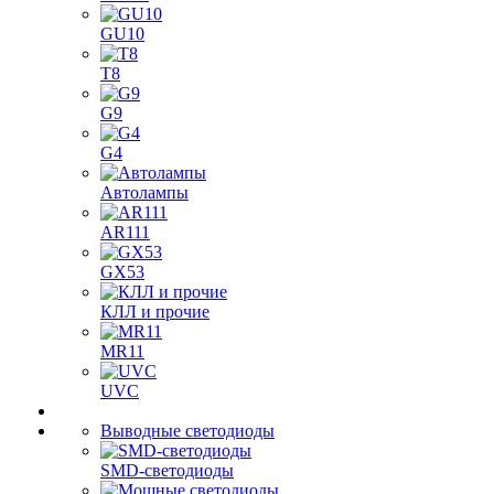
GU10
T8
G9
G4
Автолампы
AR111
GX53
КЛЛ и прочие
MR11
UVC
Выводные светодиоды
SMD-светодиоды