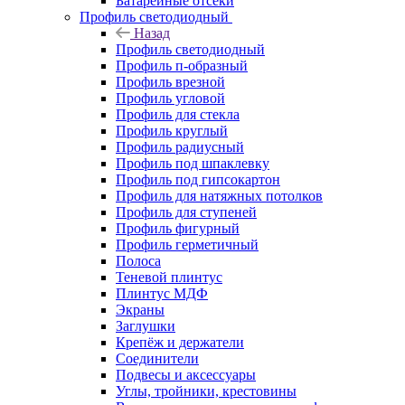
Батарейные отсеки
Профиль светодиодный
Назад
Профиль светодиодный
Профиль п-образный
Профиль врезной
Профиль угловой
Профиль для стекла
Профиль круглый
Профиль радиусный
Профиль под шпаклевку
Профиль под гипсокартон
Профиль для натяжных потолков
Профиль для ступеней
Профиль фигурный
Профиль герметичный
Полоса
Теневой плинтус
Плинтус МДФ
Экраны
Заглушки
Крепёж и держатели
Соединители
Подвесы и аксессуары
Углы, тройники, крестовины