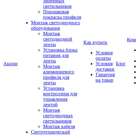
линейных
светильников
Порошковая
покраска профиля
Монтаж светодиодного
оборудования
Монтаж
светодиодной
Ком
Как купить
ленты
Установка блока
Условия
питания для
оплаты
ленты
Акции
Условия
Блог
Монтаж
доставки
алюминиевого
Гарантия
профиля для
на товар
ленты
Установка
контроллера для
управления
лентой
Монтаж
светодиодных
светильников
Монтаж кабеля
Светотехнический