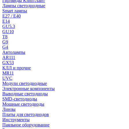
Гирлянды Клип-Лайт
Лампы светодиодные
Smart лампы
E27 / E40
E14
GU5.3
GU10
T8
G9
G4
Автолампы
AR111
GX53
КЛЛ и прочие
MR11
UVC
Модули светодиодные
Электронные компоненты
Выводные светодиоды
SMD-светодиоды
Мощные светодиоды
Линзы
Платы для светодиодов
Инструменты
Паяльное оборудование