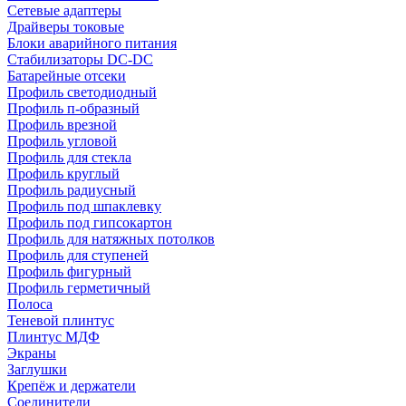
Сетевые адаптеры
Драйверы токовые
Блоки аварийного питания
Стабилизаторы DC-DC
Батарейные отсеки
Профиль светодиодный
Профиль п-образный
Профиль врезной
Профиль угловой
Профиль для стекла
Профиль круглый
Профиль радиусный
Профиль под шпаклевку
Профиль под гипсокартон
Профиль для натяжных потолков
Профиль для ступеней
Профиль фигурный
Профиль герметичный
Полоса
Теневой плинтус
Плинтус МДФ
Экраны
Заглушки
Крепёж и держатели
Соединители