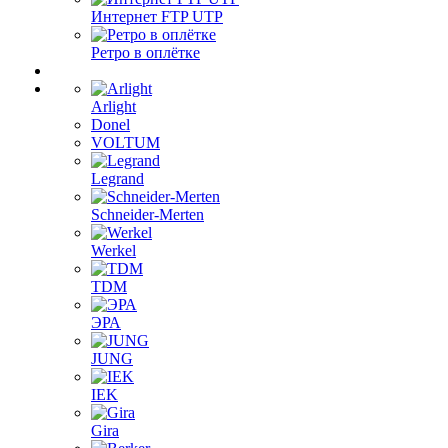
Интернет FTP UTP
Ретро в оплётке
Arlight
Donel
VOLTUM
Legrand
Schneider-Merten
Werkel
TDM
ЭРА
JUNG
IEK
Gira