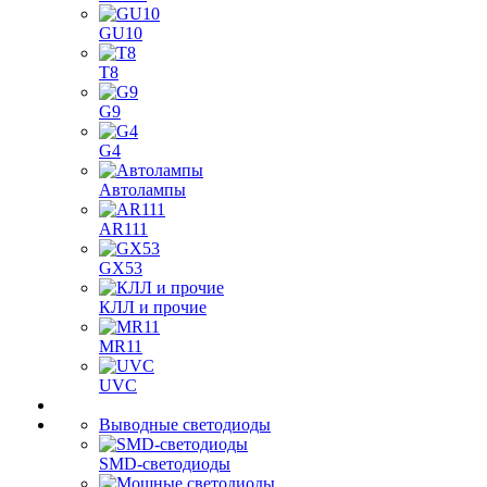
GU10
T8
G9
G4
Автолампы
AR111
GX53
КЛЛ и прочие
MR11
UVC
Выводные светодиоды
SMD-светодиоды