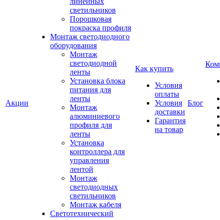
линейных
светильников
Порошковая
покраска профиля
Монтаж светодиодного
оборудования
Монтаж
светодиодной
Ком
Как купить
ленты
Установка блока
Условия
питания для
оплаты
ленты
Акции
Условия
Блог
Монтаж
доставки
алюминиевого
Гарантия
профиля для
на товар
ленты
Установка
контроллера для
управления
лентой
Монтаж
светодиодных
светильников
Монтаж кабеля
Светотехнический