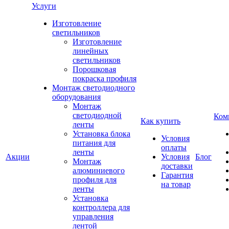
Услуги
Изготовление
светильников
Изготовление
линейных
светильников
Порошковая
покраска профиля
Монтаж светодиодного
оборудования
Монтаж
светодиодной
Ком
Как купить
ленты
Установка блока
Условия
питания для
оплаты
ленты
Акции
Условия
Блог
Монтаж
доставки
алюминиевого
Гарантия
профиля для
на товар
ленты
Установка
контроллера для
управления
лентой