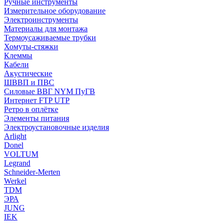
Ручные инструменты
Измерительное оборудование
Электроинструменты
Материалы для монтажа
Термоусаживаемые трубки
Хомуты-стяжки
Клеммы
Кабели
Акустические
ШВВП и ПВС
Силовые ВВГ NYM ПуГВ
Интернет FTP UTP
Ретро в оплётке
Элементы питания
Электроустановочные изделия
Arlight
Donel
VOLTUM
Legrand
Schneider-Merten
Werkel
TDM
ЭРА
JUNG
IEK