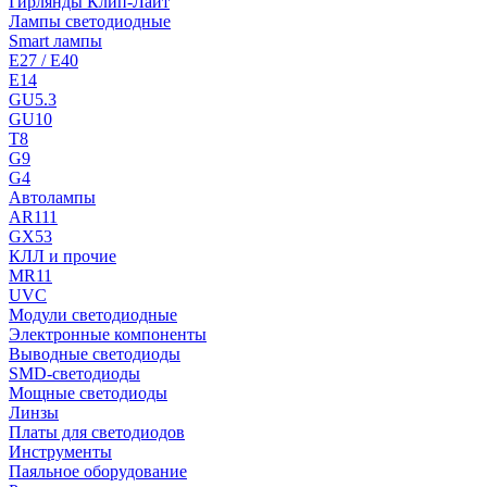
Гирлянды Клип-Лайт
Лампы светодиодные
Smart лампы
E27 / E40
E14
GU5.3
GU10
T8
G9
G4
Автолампы
AR111
GX53
КЛЛ и прочие
MR11
UVC
Модули светодиодные
Электронные компоненты
Выводные светодиоды
SMD-светодиоды
Мощные светодиоды
Линзы
Платы для светодиодов
Инструменты
Паяльное оборудование