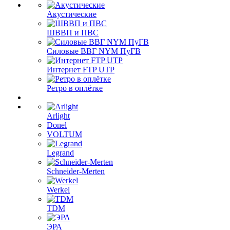
Акустические
ШВВП и ПВС
Силовые ВВГ NYM ПуГВ
Интернет FTP UTP
Ретро в оплётке
Arlight
Donel
VOLTUM
Legrand
Schneider-Merten
Werkel
TDM
ЭРА