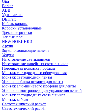
Gira
Berker
ABB
Удлинители
DEKraft
Кабель-каналы
Коробки установочные
Трековые розетки
Тёплый пол
NEW НОВИНКИ
Архив
Звукопоглощающие панели
Услуги
Изготовление светильников
Изготовление линейных светильников
Порошковая покраска профиля
Монтаж светодиодного оборудования
Монтаж светодиодной ленты
Установка блока питания для ленты
Монтаж алюминиевого профиля для ленты
Установка контроллера для управления лентой
Монтаж светодиодных светильников
Монтаж кабеля
Светотехнический расчёт
Светотехнический расчёт