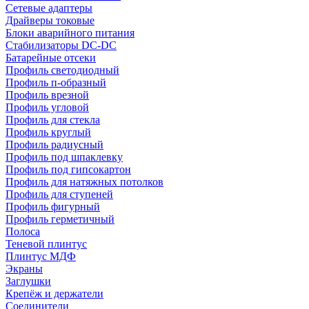
Сетевые адаптеры
Драйверы токовые
Блоки аварийного питания
Стабилизаторы DC-DC
Батарейные отсеки
Профиль светодиодный
Профиль п-образный
Профиль врезной
Профиль угловой
Профиль для стекла
Профиль круглый
Профиль радиусный
Профиль под шпаклевку
Профиль под гипсокартон
Профиль для натяжных потолков
Профиль для ступеней
Профиль фигурный
Профиль герметичный
Полоса
Теневой плинтус
Плинтус МДФ
Экраны
Заглушки
Крепёж и держатели
Соединители