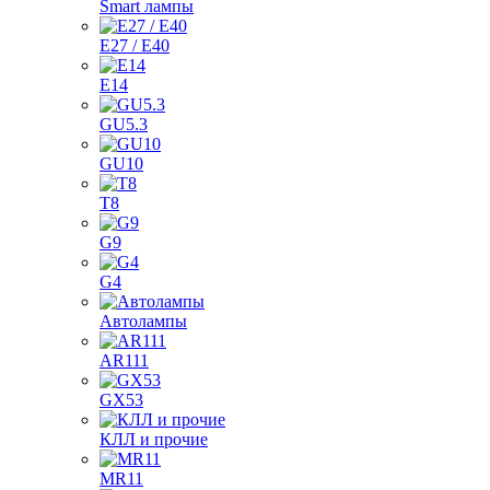
Smart лампы
E27 / E40
E14
GU5.3
GU10
T8
G9
G4
Автолампы
AR111
GX53
КЛЛ и прочие
MR11