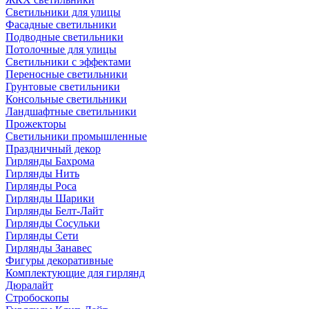
Светильники для улицы
Фасадные светильники
Подводные светильники
Потолочные для улицы
Светильники с эффектами
Переносные светильники
Грунтовые светильники
Консольные светильники
Ландшафтные светильники
Прожекторы
Светильники промышленные
Праздничный декор
Гирлянды Бахрома
Гирлянды Нить
Гирлянды Роса
Гирлянды Шарики
Гирлянды Белт-Лайт
Гирлянды Сосульки
Гирлянды Сети
Гирлянды Занавес
Фигуры декоративные
Комплектующие для гирлянд
Дюралайт
Стробоскопы