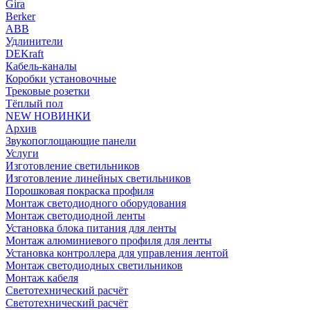
Gira
Berker
ABB
Удлинители
DEKraft
Кабель-каналы
Коробки установочные
Трековые розетки
Тёплый пол
NEW НОВИНКИ
Архив
Звукопоглощающие панели
Услуги
Изготовление светильников
Изготовление линейных светильников
Порошковая покраска профиля
Монтаж светодиодного оборудования
Монтаж светодиодной ленты
Установка блока питания для ленты
Монтаж алюминиевого профиля для ленты
Установка контроллера для управления лентой
Монтаж светодиодных светильников
Монтаж кабеля
Светотехнический расчёт
Светотехнический расчёт