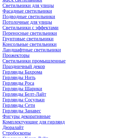
Светильники для улицы
Фасадные светильники
Подводные светильники
Потолочные для улицы
Светильники с эффектами
Переносные светильники
Грунтовые светильники
Консольные светильники
Ландшафтные светильники
Прожекторы
Светильники промышленные
Праздничный декор
Гирлянды Бахрома
Гирлянды Нить
Гирлянды Роса
Гирлянды Шарики
Гирлянды Белт-Лайт
Гирлянды Сосульки
Гирлянды Сети
Гирлянды Занавес
Фигуры декоративные
Комплектующие для гирлянд
Дюралайт
Стробоскопы