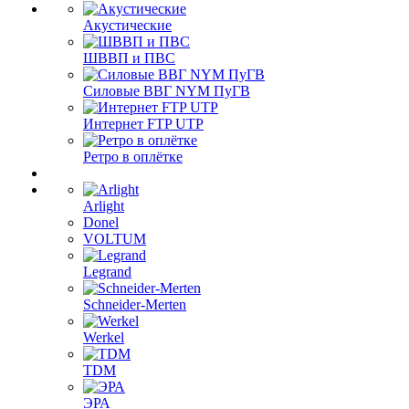
Акустические
ШВВП и ПВС
Силовые ВВГ NYM ПуГВ
Интернет FTP UTP
Ретро в оплётке
Arlight
Donel
VOLTUM
Legrand
Schneider-Merten
Werkel
TDM
ЭРА