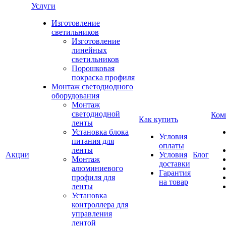
Услуги
Изготовление
светильников
Изготовление
линейных
светильников
Порошковая
покраска профиля
Монтаж светодиодного
оборудования
Монтаж
светодиодной
Ком
Как купить
ленты
Установка блока
Условия
питания для
оплаты
ленты
Акции
Условия
Блог
Монтаж
доставки
алюминиевого
Гарантия
профиля для
на товар
ленты
Установка
контроллера для
управления
лентой