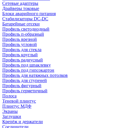
Сетевые адаптеры
Драйверы токовые
Блоки аварийного питания
Стабилизаторы DC-DC
Батарейные отсеки
Профиль светодиодный
Профиль п-образный
Профиль врезной
Профиль угловой
Профиль для стекла
Профиль круглый
Профиль радиусный
Профиль под шпаклевку
Профиль под гипсокартон
Профиль для натяжных потолков
Профиль для ступеней
Профиль фигурный
Профиль герметичный
Полоса
Теневой плинтус
Плинтус МДФ
Экраны
Заглушки
Крепёж и держатели
Соединители