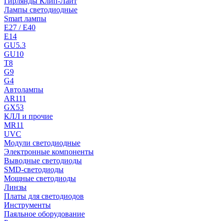
Гирлянды Клип-Лайт
Лампы светодиодные
Smart лампы
E27 / E40
E14
GU5.3
GU10
T8
G9
G4
Автолампы
AR111
GX53
КЛЛ и прочие
MR11
UVC
Модули светодиодные
Электронные компоненты
Выводные светодиоды
SMD-светодиоды
Мощные светодиоды
Линзы
Платы для светодиодов
Инструменты
Паяльное оборудование