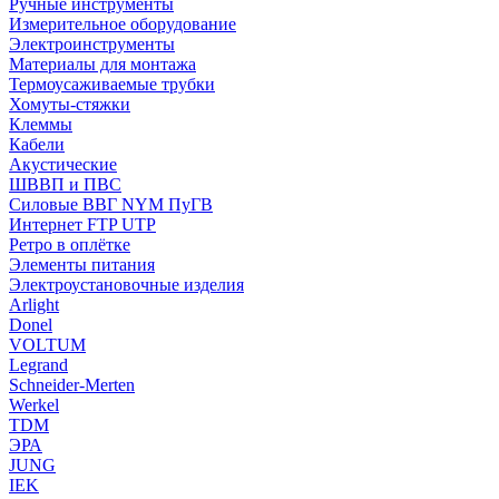
Ручные инструменты
Измерительное оборудование
Электроинструменты
Материалы для монтажа
Термоусаживаемые трубки
Хомуты-стяжки
Клеммы
Кабели
Акустические
ШВВП и ПВС
Силовые ВВГ NYM ПуГВ
Интернет FTP UTP
Ретро в оплётке
Элементы питания
Электроустановочные изделия
Arlight
Donel
VOLTUM
Legrand
Schneider-Merten
Werkel
TDM
ЭРА
JUNG
IEK