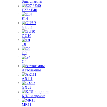
Smart лампы
E27 / E40
E14
GU5.3
GU10
T8
G9
G4
Автолампы
AR111
GX53
КЛЛ и прочие
MR11