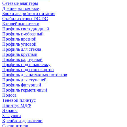
Сетевые адаптеры
Драйверы токовые
Блоки аварийного питания
Стабилизаторы DC-DC
Батарейные отсеки
Профиль светодиодный
Профиль п-образный
Профиль врезной
Профиль угловой
Профиль для стекла
Профиль круглый
Профиль радиусный
Профиль под шпаклевку
Профиль под гипсокартон
Профиль для натяжных потолков
Профиль для ступеней
Профиль фигурный
Профиль герметичный
Полоса
Теневой плинтус
Плинтус МДФ
Экраны
Заглушки
Крепёж и держатели
Соединители