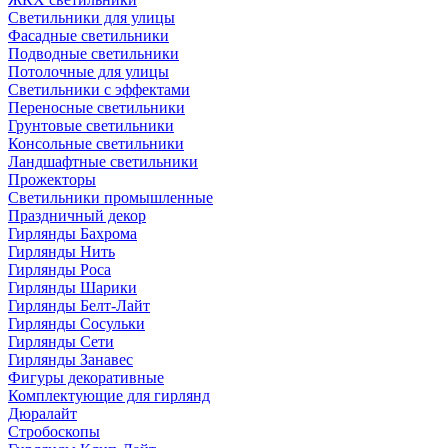
Светильники для улицы
Фасадные светильники
Подводные светильники
Потолочные для улицы
Светильники с эффектами
Переносные светильники
Грунтовые светильники
Консольные светильники
Ландшафтные светильники
Прожекторы
Светильники промышленные
Праздничный декор
Гирлянды Бахрома
Гирлянды Нить
Гирлянды Роса
Гирлянды Шарики
Гирлянды Белт-Лайт
Гирлянды Сосульки
Гирлянды Сети
Гирлянды Занавес
Фигуры декоративные
Комплектующие для гирлянд
Дюралайт
Стробоскопы