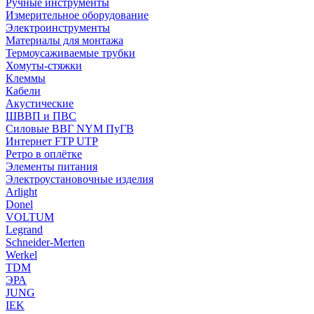
Ручные инструменты
Измерительное оборудование
Электроинструменты
Материалы для монтажа
Термоусаживаемые трубки
Хомуты-стяжки
Клеммы
Кабели
Акустические
ШВВП и ПВС
Силовые ВВГ NYM ПуГВ
Интернет FTP UTP
Ретро в оплётке
Элементы питания
Электроустановочные изделия
Arlight
Donel
VOLTUM
Legrand
Schneider-Merten
Werkel
TDM
ЭРА
JUNG
IEK