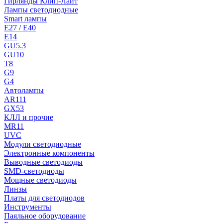
Гирлянды Клип-Лайт
Лампы светодиодные
Smart лампы
E27 / E40
E14
GU5.3
GU10
T8
G9
G4
Автолампы
AR111
GX53
КЛЛ и прочие
MR11
UVC
Модули светодиодные
Электронные компоненты
Выводные светодиоды
SMD-светодиоды
Мощные светодиоды
Линзы
Платы для светодиодов
Инструменты
Паяльное оборудование