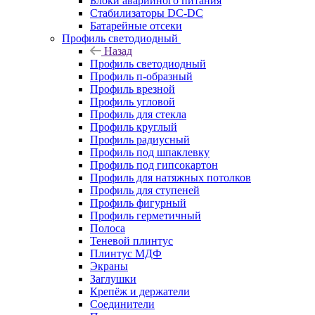
Блоки аварийного питания
Стабилизаторы DC-DC
Батарейные отсеки
Профиль светодиодный
Назад
Профиль светодиодный
Профиль п-образный
Профиль врезной
Профиль угловой
Профиль для стекла
Профиль круглый
Профиль радиусный
Профиль под шпаклевку
Профиль под гипсокартон
Профиль для натяжных потолков
Профиль для ступеней
Профиль фигурный
Профиль герметичный
Полоса
Теневой плинтус
Плинтус МДФ
Экраны
Заглушки
Крепёж и держатели
Соединители