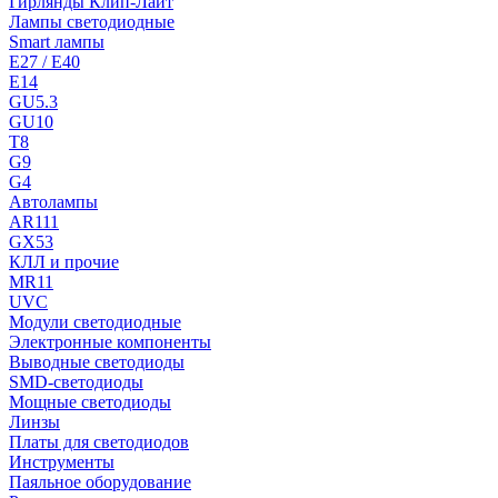
Гирлянды Клип-Лайт
Лампы светодиодные
Smart лампы
E27 / E40
E14
GU5.3
GU10
T8
G9
G4
Автолампы
AR111
GX53
КЛЛ и прочие
MR11
UVC
Модули светодиодные
Электронные компоненты
Выводные светодиоды
SMD-светодиоды
Мощные светодиоды
Линзы
Платы для светодиодов
Инструменты
Паяльное оборудование