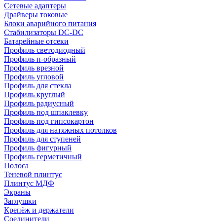
Сетевые адаптеры
Драйверы токовые
Блоки аварийного питания
Стабилизаторы DC-DC
Батарейные отсеки
Профиль светодиодный
Профиль п-образный
Профиль врезной
Профиль угловой
Профиль для стекла
Профиль круглый
Профиль радиусный
Профиль под шпаклевку
Профиль под гипсокартон
Профиль для натяжных потолков
Профиль для ступеней
Профиль фигурный
Профиль герметичный
Полоса
Теневой плинтус
Плинтус МДФ
Экраны
Заглушки
Крепёж и держатели
Соединители