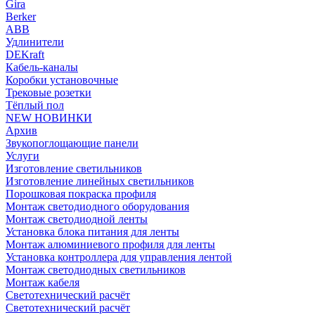
Gira
Berker
ABB
Удлинители
DEKraft
Кабель-каналы
Коробки установочные
Трековые розетки
Тёплый пол
NEW НОВИНКИ
Архив
Звукопоглощающие панели
Услуги
Изготовление светильников
Изготовление линейных светильников
Порошковая покраска профиля
Монтаж светодиодного оборудования
Монтаж светодиодной ленты
Установка блока питания для ленты
Монтаж алюминиевого профиля для ленты
Установка контроллера для управления лентой
Монтаж светодиодных светильников
Монтаж кабеля
Светотехнический расчёт
Светотехнический расчёт