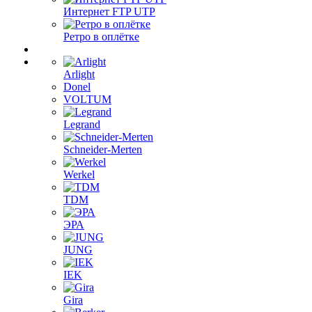
Интернет FTP UTP
Ретро в оплётке
Arlight
Donel
VOLTUM
Legrand
Schneider-Merten
Werkel
TDM
ЭРА
JUNG
IEK
Gira