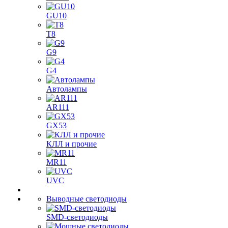
GU10
T8
G9
G4
Автолампы
AR111
GX53
КЛЛ и прочие
MR11
UVC
Выводные светодиоды
SMD-светодиоды