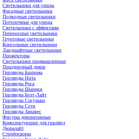
Светильники для улицы
Фасадные светильники
Подводные светильники
Потолочные для улицы
Светильники с эффектами
Переносные светильники
Грунтовые светильники
Консольные светильники
Ландшафтные светильники
Прожекторы
Светильники промышленные
Праздничный декор
Гирлянды Бахрома
Гирлянды Нить
Гирлянды Роса
Гирлянды Шарики
Гирлянды Белт-Лайт
Гирлянды Сосульки
Гирлянды Сети
Гирлянды Занавес
Фигуры декоративные
Комплектующие для гирлянд
Дюралайт
Стробоскопы