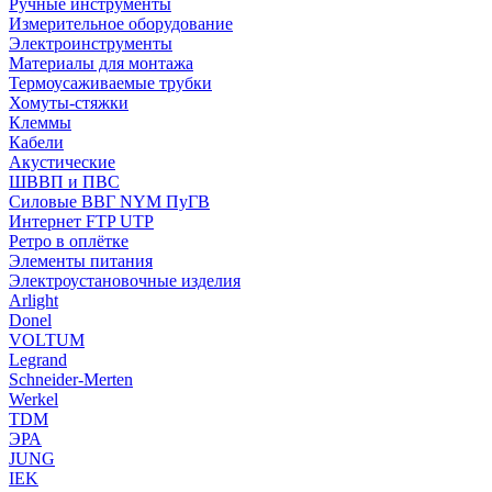
Ручные инструменты
Измерительное оборудование
Электроинструменты
Материалы для монтажа
Термоусаживаемые трубки
Хомуты-стяжки
Клеммы
Кабели
Акустические
ШВВП и ПВС
Силовые ВВГ NYM ПуГВ
Интернет FTP UTP
Ретро в оплётке
Элементы питания
Электроустановочные изделия
Arlight
Donel
VOLTUM
Legrand
Schneider-Merten
Werkel
TDM
ЭРА
JUNG
IEK