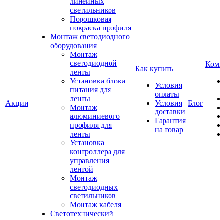
линейных
светильников
Порошковая
покраска профиля
Монтаж светодиодного
оборудования
Монтаж
светодиодной
Ком
Как купить
ленты
Установка блока
Условия
питания для
оплаты
ленты
Акции
Условия
Блог
Монтаж
доставки
алюминиевого
Гарантия
профиля для
на товар
ленты
Установка
контроллера для
управления
лентой
Монтаж
светодиодных
светильников
Монтаж кабеля
Светотехнический