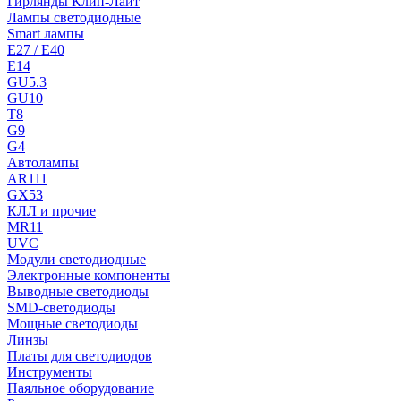
Гирлянды Клип-Лайт
Лампы светодиодные
Smart лампы
E27 / E40
E14
GU5.3
GU10
T8
G9
G4
Автолампы
AR111
GX53
КЛЛ и прочие
MR11
UVC
Модули светодиодные
Электронные компоненты
Выводные светодиоды
SMD-светодиоды
Мощные светодиоды
Линзы
Платы для светодиодов
Инструменты
Паяльное оборудование