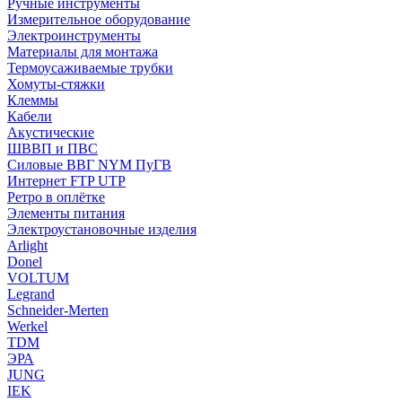
Ручные инструменты
Измерительное оборудование
Электроинструменты
Материалы для монтажа
Термоусаживаемые трубки
Хомуты-стяжки
Клеммы
Кабели
Акустические
ШВВП и ПВС
Силовые ВВГ NYM ПуГВ
Интернет FTP UTP
Ретро в оплётке
Элементы питания
Электроустановочные изделия
Arlight
Donel
VOLTUM
Legrand
Schneider-Merten
Werkel
TDM
ЭРА
JUNG
IEK