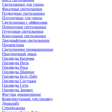
Светильники для улицы
Фасадные светильники
Подводные светильники
Потолочные для улицы
Светильники с эффектами
Переносные светильники
Грунтовые светильники
Консольные светильники
Ландшафтные светильники
Прожекторы
Светильники промышленные
Праздничный декор
Гирлянды Бахрома
Гирлянды Нить
Гирлянды Роса
Гирлянды Шарики
Гирлянды Белт-Лайт
Гирлянды Сосульки
Гирлянды Сети
Гирлянды Занавес
Фигуры декоративные
Комплектующие для гирлянд
Дюралайт
Стробоскопы