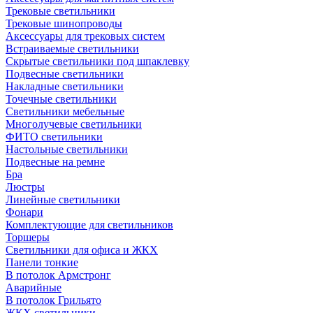
Трековые светильники
Трековые шинопроводы
Аксессуары для трековых систем
Встраиваемые светильники
Скрытые светильники под шпаклевку
Подвесные светильники
Накладные светильники
Точечные светильники
Светильники мебельные
Многолучевые светильники
ФИТО светильники
Настольные светильники
Подвесные на ремне
Бра
Люстры
Линейные светильники
Фонари
Комплектующие для светильников
Торшеры
Светильники для офиса и ЖКХ
Панели тонкие
В потолок Армстронг
Аварийные
В потолок Грильято
ЖКХ светильники