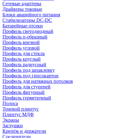
Сетевые адаптеры
Драйверы токовые
Блоки аварийного питания
Стабилизаторы DC-DC
Батарейные отсеки
Профиль светодиодный
Профиль п-образный
Профиль врезной
Профиль угловой
Профиль для стекла
Профиль круглый
Профиль радиусный
Профиль под шпаклевку
Профиль под гипсокартон
Профиль для натяжных потолков
Профиль для ступеней
Профиль фигурный
Профиль герметичный
Полоса
Теневой плинтус
Плинтус МДФ
Экраны
Заглушки
Крепёж и держатели
Соединители