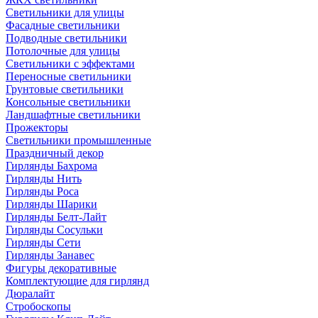
Светильники для улицы
Фасадные светильники
Подводные светильники
Потолочные для улицы
Светильники с эффектами
Переносные светильники
Грунтовые светильники
Консольные светильники
Ландшафтные светильники
Прожекторы
Светильники промышленные
Праздничный декор
Гирлянды Бахрома
Гирлянды Нить
Гирлянды Роса
Гирлянды Шарики
Гирлянды Белт-Лайт
Гирлянды Сосульки
Гирлянды Сети
Гирлянды Занавес
Фигуры декоративные
Комплектующие для гирлянд
Дюралайт
Стробоскопы