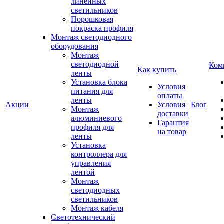
линейных
светильников
Порошковая
покраска профиля
Монтаж светодиодного
оборудования
Монтаж
светодиодной
Ком
Как купить
ленты
Установка блока
Условия
питания для
оплаты
ленты
Акции
Условия
Блог
Монтаж
доставки
алюминиевого
Гарантия
профиля для
на товар
ленты
Установка
контроллера для
управления
лентой
Монтаж
светодиодных
светильников
Монтаж кабеля
Светотехнический