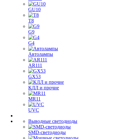
GU10
T8
G9
G4
Автолампы
AR111
GX53
КЛЛ и прочие
MR11
UVC
Выводные светодиоды
SMD-светодиоды