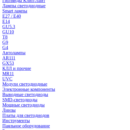
Гирлянды Клип-Лайт
Лампы светодиодные
Smart лампы
E27 / E40
E14
GU5.3
GU10
T8
G9
G4
Автолампы
AR111
GX53
КЛЛ и прочие
MR11
UVC
Модули светодиодные
Электронные компоненты
Выводные светодиоды
SMD-светодиоды
Мощные светодиоды
Линзы
Платы для светодиодов
Инструменты
Паяльное оборудование