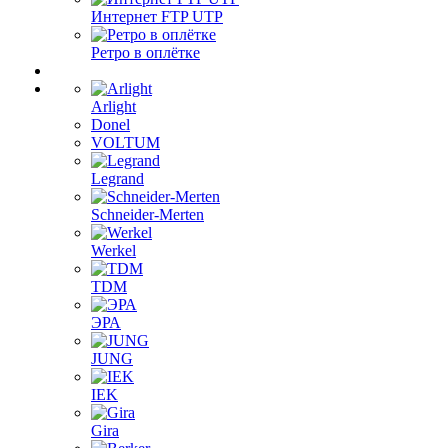
Интернет FTP UTP
Ретро в оплётке
Arlight
Donel
VOLTUM
Legrand
Schneider-Merten
Werkel
TDM
ЭРА
JUNG
IEK
Gira