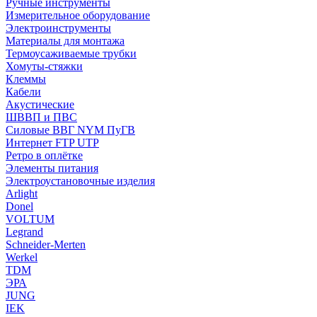
Ручные инструменты
Измерительное оборудование
Электроинструменты
Материалы для монтажа
Термоусаживаемые трубки
Хомуты-стяжки
Клеммы
Кабели
Акустические
ШВВП и ПВС
Силовые ВВГ NYM ПуГВ
Интернет FTP UTP
Ретро в оплётке
Элементы питания
Электроустановочные изделия
Arlight
Donel
VOLTUM
Legrand
Schneider-Merten
Werkel
TDM
ЭРА
JUNG
IEK