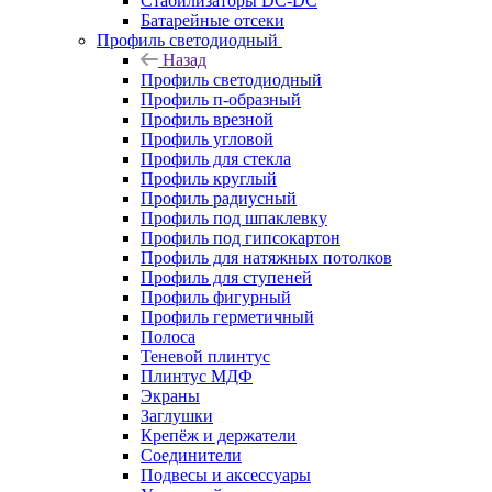
Стабилизаторы DC-DC
Батарейные отсеки
Профиль светодиодный
Назад
Профиль светодиодный
Профиль п-образный
Профиль врезной
Профиль угловой
Профиль для стекла
Профиль круглый
Профиль радиусный
Профиль под шпаклевку
Профиль под гипсокартон
Профиль для натяжных потолков
Профиль для ступеней
Профиль фигурный
Профиль герметичный
Полоса
Теневой плинтус
Плинтус МДФ
Экраны
Заглушки
Крепёж и держатели
Соединители
Подвесы и аксессуары