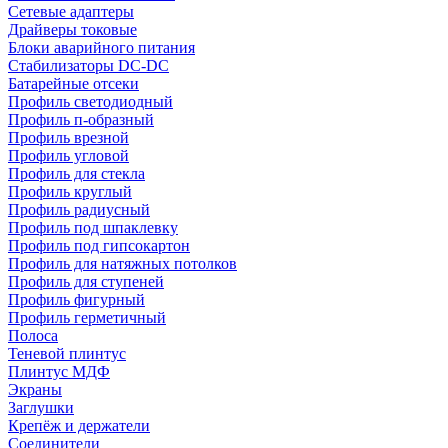
Сетевые адаптеры
Драйверы токовые
Блоки аварийного питания
Стабилизаторы DC-DC
Батарейные отсеки
Профиль светодиодный
Профиль п-образный
Профиль врезной
Профиль угловой
Профиль для стекла
Профиль круглый
Профиль радиусный
Профиль под шпаклевку
Профиль под гипсокартон
Профиль для натяжных потолков
Профиль для ступеней
Профиль фигурный
Профиль герметичный
Полоса
Теневой плинтус
Плинтус МДФ
Экраны
Заглушки
Крепёж и держатели
Соединители