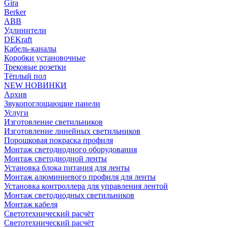
Gira
Berker
ABB
Удлинители
DEKraft
Кабель-каналы
Коробки установочные
Трековые розетки
Тёплый пол
NEW НОВИНКИ
Архив
Звукопоглощающие панели
Услуги
Изготовление светильников
Изготовление линейных светильников
Порошковая покраска профиля
Монтаж светодиодного оборудования
Монтаж светодиодной ленты
Установка блока питания для ленты
Монтаж алюминиевого профиля для ленты
Установка контроллера для управления лентой
Монтаж светодиодных светильников
Монтаж кабеля
Светотехнический расчёт
Светотехнический расчёт