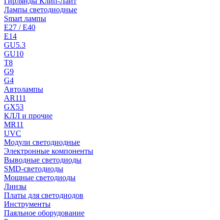
Гирлянды Клип-Лайт
Лампы светодиодные
Smart лампы
E27 / E40
E14
GU5.3
GU10
T8
G9
G4
Автолампы
AR111
GX53
КЛЛ и прочие
MR11
UVC
Модули светодиодные
Электронные компоненты
Выводные светодиоды
SMD-светодиоды
Мощные светодиоды
Линзы
Платы для светодиодов
Инструменты
Паяльное оборудование