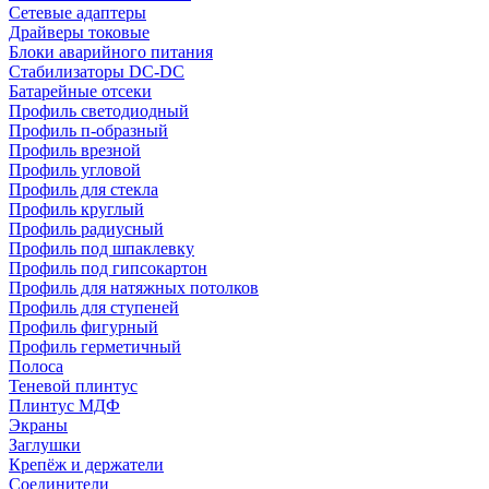
Сетевые адаптеры
Драйверы токовые
Блоки аварийного питания
Стабилизаторы DC-DC
Батарейные отсеки
Профиль светодиодный
Профиль п-образный
Профиль врезной
Профиль угловой
Профиль для стекла
Профиль круглый
Профиль радиусный
Профиль под шпаклевку
Профиль под гипсокартон
Профиль для натяжных потолков
Профиль для ступеней
Профиль фигурный
Профиль герметичный
Полоса
Теневой плинтус
Плинтус МДФ
Экраны
Заглушки
Крепёж и держатели
Соединители