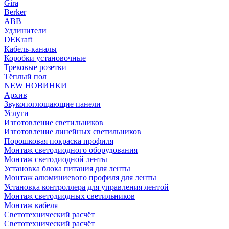
Gira
Berker
ABB
Удлинители
DEKraft
Кабель-каналы
Коробки установочные
Трековые розетки
Тёплый пол
NEW НОВИНКИ
Архив
Звукопоглощающие панели
Услуги
Изготовление светильников
Изготовление линейных светильников
Порошковая покраска профиля
Монтаж светодиодного оборудования
Монтаж светодиодной ленты
Установка блока питания для ленты
Монтаж алюминиевого профиля для ленты
Установка контроллера для управления лентой
Монтаж светодиодных светильников
Монтаж кабеля
Светотехнический расчёт
Светотехнический расчёт