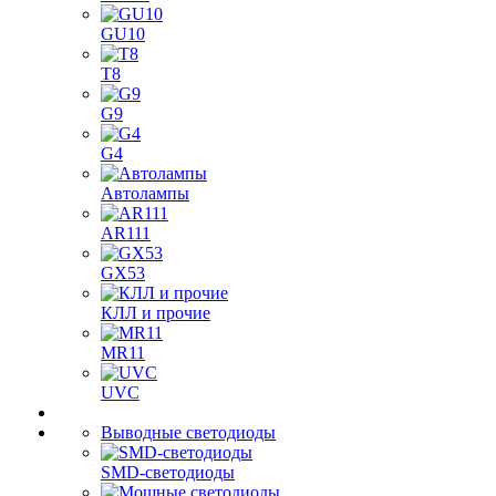
GU10
T8
G9
G4
Автолампы
AR111
GX53
КЛЛ и прочие
MR11
UVC
Выводные светодиоды
SMD-светодиоды