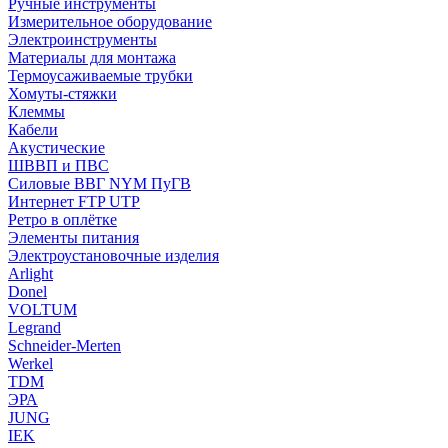
Ручные инструменты
Измерительное оборудование
Электроинструменты
Материалы для монтажа
Термоусаживаемые трубки
Хомуты-стяжки
Клеммы
Кабели
Акустические
ШВВП и ПВС
Силовые ВВГ NYM ПуГВ
Интернет FTP UTP
Ретро в оплётке
Элементы питания
Электроустановочные изделия
Arlight
Donel
VOLTUM
Legrand
Schneider-Merten
Werkel
TDM
ЭРА
JUNG
IEK