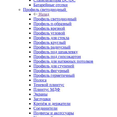
Стабилизаторы DC-DC
Батарейные отсеки
Профиль светодиодный
Назад
Профиль светодиодный
Профиль п-образный
Профиль врезной
Профиль угловой
Профиль для стекла
Профиль круглый
Профиль радиусный
Профиль под шпаклевку
Профиль под гипсокартон
Профиль для натяжных потолков
Профиль для ступеней
Профиль фигурный
Профиль герметичный
Полоса
Теневой плинтус
Плинтус МДФ
Экраны
Заглушки
Крепёж и держатели
Соединители
Подвесы и аксессуары