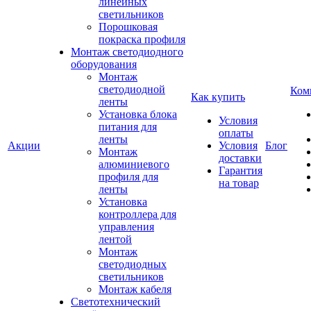
линейных
светильников
Порошковая
покраска профиля
Монтаж светодиодного
оборудования
Монтаж
светодиодной
Ком
Как купить
ленты
Установка блока
Условия
питания для
оплаты
ленты
Акции
Условия
Блог
Монтаж
доставки
алюминиевого
Гарантия
профиля для
на товар
ленты
Установка
контроллера для
управления
лентой
Монтаж
светодиодных
светильников
Монтаж кабеля
Светотехнический