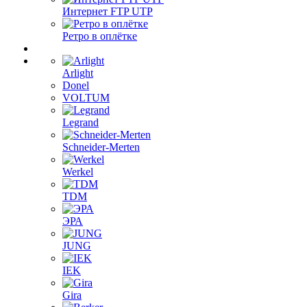
Интернет FTP UTP
Ретро в оплётке
Arlight
Donel
VOLTUM
Legrand
Schneider-Merten
Werkel
TDM
ЭРА
JUNG
IEK
Gira