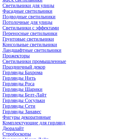
Светильники для улицы
Фасадные светильники
Подводные светильники
Потолочные для улицы
Светильники с эффектами
Переносные светильники
Грунтовые светильники
Консольные светильники
Ландшафтные светильники
Прожекторы
Светильники промышленные
Праздничный декор
Гирлянды Бахрома
Гирлянды Нить
Гирлянды Роса
Гирлянды Шарики
Гирлянды Белт-Лайт
Гирлянды Сосульки
Гирлянды Сети
Гирлянды Занавес
Фигуры декоративные
Комплектующие для гирлянд
Дюралайт
Стробоскопы