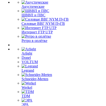
Акустические
ШВВП и ПВС
Силовые ВВГ NYM ПуГВ
Интернет FTP UTP
Ретро в оплётке
Arlight
Donel
VOLTUM
Legrand
Schneider-Merten
Werkel
TDM
ЭРА