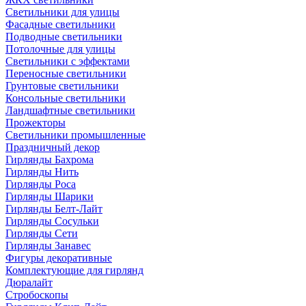
Светильники для улицы
Фасадные светильники
Подводные светильники
Потолочные для улицы
Светильники с эффектами
Переносные светильники
Грунтовые светильники
Консольные светильники
Ландшафтные светильники
Прожекторы
Светильники промышленные
Праздничный декор
Гирлянды Бахрома
Гирлянды Нить
Гирлянды Роса
Гирлянды Шарики
Гирлянды Белт-Лайт
Гирлянды Сосульки
Гирлянды Сети
Гирлянды Занавес
Фигуры декоративные
Комплектующие для гирлянд
Дюралайт
Стробоскопы