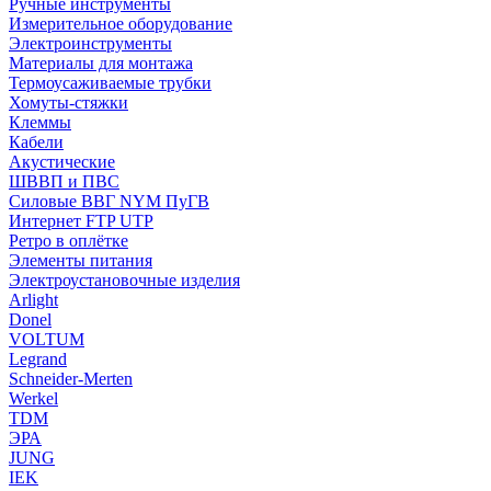
Ручные инструменты
Измерительное оборудование
Электроинструменты
Материалы для монтажа
Термоусаживаемые трубки
Хомуты-стяжки
Клеммы
Кабели
Акустические
ШВВП и ПВС
Силовые ВВГ NYM ПуГВ
Интернет FTP UTP
Ретро в оплётке
Элементы питания
Электроустановочные изделия
Arlight
Donel
VOLTUM
Legrand
Schneider-Merten
Werkel
TDM
ЭРА
JUNG
IEK