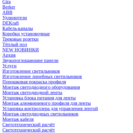
Gira
Berker
ABB
Удлинители
DEKraft
Кабель-каналы
Коробки установочные
Трековые розетки
Тёплый пол
NEW НОВИНКИ
Архив
Звукопоглощающие панели
Услуги
Изготовление светильников
Изготовление линейных светильников
Порошковая покраска профиля
Монтаж светодиодного оборудования
Монтаж светодиодной ленты
Установка блока питания для ленты
Монтаж алюминиевого профиля для ленты
Установка контроллера для управления лентой
Монтаж светодиодных светильников
Монтаж кабеля
Светотехнический расчёт
Светотехнический расчёт