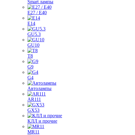
Smart лампы
E27 / E40
E14
GU5.3
GU10
T8
G9
G4
Автолампы
AR111
GX53
КЛЛ и прочие
MR11