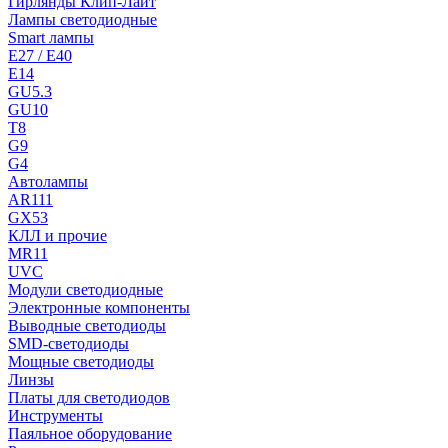
Гирлянды Клип-Лайт
Лампы светодиодные
Smart лампы
E27 / E40
E14
GU5.3
GU10
T8
G9
G4
Автолампы
AR111
GX53
КЛЛ и прочие
MR11
UVC
Модули светодиодные
Электронные компоненты
Выводные светодиоды
SMD-светодиоды
Мощные светодиоды
Линзы
Платы для светодиодов
Инструменты
Паяльное оборудование