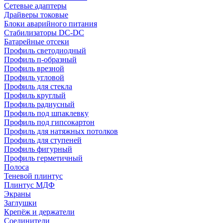
Сетевые адаптеры
Драйверы токовые
Блоки аварийного питания
Стабилизаторы DC-DC
Батарейные отсеки
Профиль светодиодный
Профиль п-образный
Профиль врезной
Профиль угловой
Профиль для стекла
Профиль круглый
Профиль радиусный
Профиль под шпаклевку
Профиль под гипсокартон
Профиль для натяжных потолков
Профиль для ступеней
Профиль фигурный
Профиль герметичный
Полоса
Теневой плинтус
Плинтус МДФ
Экраны
Заглушки
Крепёж и держатели
Соединители