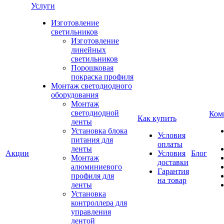
Услуги
Изготовление
светильников
Изготовление
линейных
светильников
Порошковая
покраска профиля
Монтаж светодиодного
оборудования
Монтаж
светодиодной
Ком
Как купить
ленты
Установка блока
Условия
питания для
оплаты
ленты
Акции
Условия
Блог
Монтаж
доставки
алюминиевого
Гарантия
профиля для
на товар
ленты
Установка
контроллера для
управления
лентой