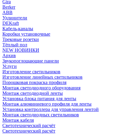
Gira
Berker
ABB
Удлинители
DEKraft
Кабель-каналы
Коробки установочные
Трековые розетки
Тёплый пол
NEW НОВИНКИ
Архив
Звукопоглощающие панели
Услуги
Изготовление светильников
Изготовление линейных светильников
Порошковая покраска профиля
Монтаж светодиодного оборудования
Монтаж светодиодной ленты
Установка блока питания для ленты
Монтаж алюминиевого профиля для ленты
Установка контроллера для управления лентой
Монтаж светодиодных светильников
Монтаж кабеля
Светотехнический расчёт
Светотехнический расчёт