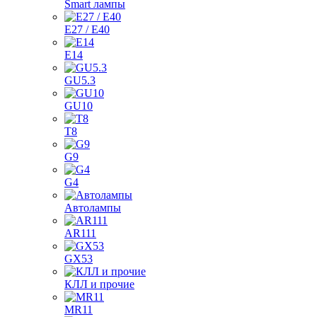
Smart лампы
E27 / E40
E14
GU5.3
GU10
T8
G9
G4
Автолампы
AR111
GX53
КЛЛ и прочие
MR11