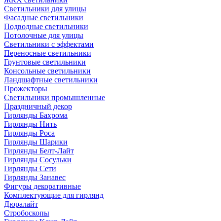
Светильники для улицы
Фасадные светильники
Подводные светильники
Потолочные для улицы
Светильники с эффектами
Переносные светильники
Грунтовые светильники
Консольные светильники
Ландшафтные светильники
Прожекторы
Светильники промышленные
Праздничный декор
Гирлянды Бахрома
Гирлянды Нить
Гирлянды Роса
Гирлянды Шарики
Гирлянды Белт-Лайт
Гирлянды Сосульки
Гирлянды Сети
Гирлянды Занавес
Фигуры декоративные
Комплектующие для гирлянд
Дюралайт
Стробоскопы