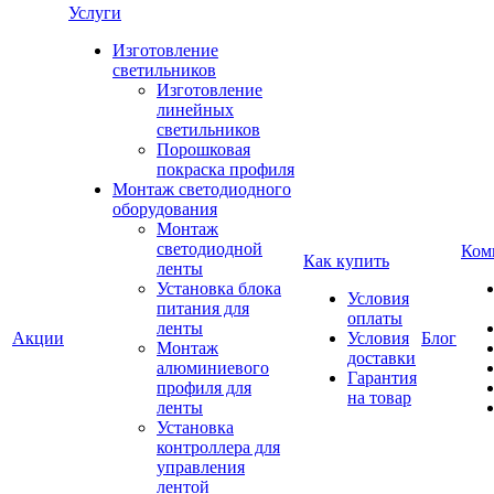
Услуги
Изготовление
светильников
Изготовление
линейных
светильников
Порошковая
покраска профиля
Монтаж светодиодного
оборудования
Монтаж
светодиодной
Ком
Как купить
ленты
Установка блока
Условия
питания для
оплаты
ленты
Акции
Условия
Блог
Монтаж
доставки
алюминиевого
Гарантия
профиля для
на товар
ленты
Установка
контроллера для
управления
лентой