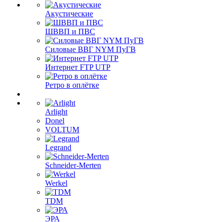
Акустические
ШВВП и ПВС
Силовые ВВГ NYM ПуГВ
Интернет FTP UTP
Ретро в оплётке
Arlight
Donel
VOLTUM
Legrand
Schneider-Merten
Werkel
TDM
ЭРА