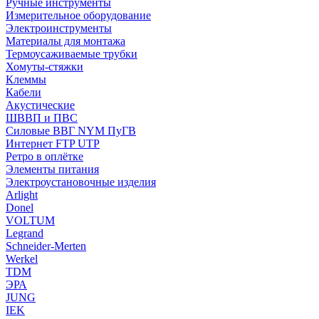
Ручные инструменты
Измерительное оборудование
Электроинструменты
Материалы для монтажа
Термоусаживаемые трубки
Хомуты-стяжки
Клеммы
Кабели
Акустические
ШВВП и ПВС
Силовые ВВГ NYM ПуГВ
Интернет FTP UTP
Ретро в оплётке
Элементы питания
Электроустановочные изделия
Arlight
Donel
VOLTUM
Legrand
Schneider-Merten
Werkel
TDM
ЭРА
JUNG
IEK