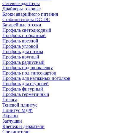
Сетевые адаптеры
Драйверы токовые
Блоки аварийного питания
Стабилизаторы DC-DC
Батарейные отсеки
Профиль светодиодный
Профиль п-образный
Профиль врезной
Профиль угловой
Профиль для стекла
Профиль круглый
Профиль радиусный
Профиль под шпаклевку
Профиль под гипсокартон
Профиль для натяжных потолков
Профиль для ступеней
Профиль фигурный
Профиль герметичный
Полоса
Теневой плинтус
Плинтус МДФ
Экраны
Заглушки
Крепёж и держатели
Соединители