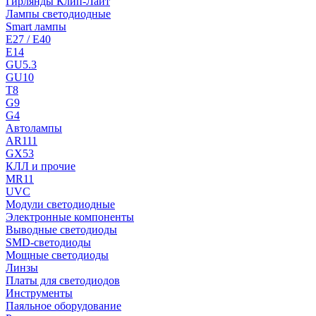
Гирлянды Клип-Лайт
Лампы светодиодные
Smart лампы
E27 / E40
E14
GU5.3
GU10
T8
G9
G4
Автолампы
AR111
GX53
КЛЛ и прочие
MR11
UVC
Модули светодиодные
Электронные компоненты
Выводные светодиоды
SMD-светодиоды
Мощные светодиоды
Линзы
Платы для светодиодов
Инструменты
Паяльное оборудование