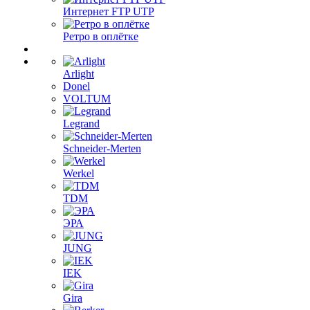
Интернет FTP UTP
Ретро в оплётке
Arlight
Donel
VOLTUM
Legrand
Schneider-Merten
Werkel
TDM
ЭРА
JUNG
IEK
Gira