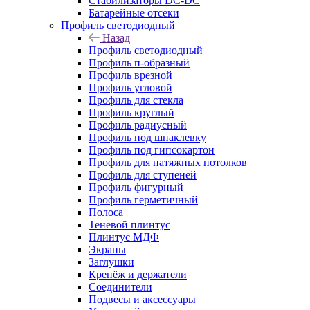
Стабилизаторы DC-DC
Батарейные отсеки
Профиль светодиодный
Назад
Профиль светодиодный
Профиль п-образный
Профиль врезной
Профиль угловой
Профиль для стекла
Профиль круглый
Профиль радиусный
Профиль под шпаклевку
Профиль под гипсокартон
Профиль для натяжных потолков
Профиль для ступеней
Профиль фигурный
Профиль герметичный
Полоса
Теневой плинтус
Плинтус МДФ
Экраны
Заглушки
Крепёж и держатели
Соединители
Подвесы и аксессуары