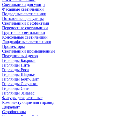
Светильники для улицы
Фасадные светильники
Подводные светильники
Потолочные для улицы
Светильники с эффектами
Переносные светильники
Грунтовые светильники
Консольные светильники
Ландшафтные светильники
Прожекторы
Светильники промышленные
Праздничный декор
Гирлянды Бахрома
Гирлянды Нить
Гирлянды Роса
Гирлянды Шарики
Гирлянды Белт-Лайт
Гирлянды Сосульки
Гирлянды Сети
Гирлянды Занавес
Фигуры декоративные
Комплектующие для гирлянд
Дюралайт
Стробоскопы