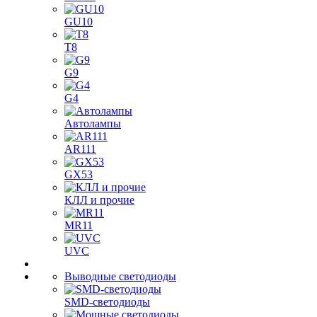
GU10
T8
G9
G4
Автолампы
AR111
GX53
КЛЛ и прочие
MR11
UVC
Выводные светодиоды
SMD-светодиоды