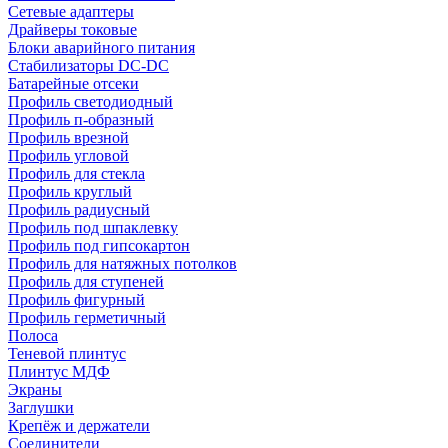
Сетевые адаптеры
Драйверы токовые
Блоки аварийного питания
Стабилизаторы DC-DC
Батарейные отсеки
Профиль светодиодный
Профиль п-образный
Профиль врезной
Профиль угловой
Профиль для стекла
Профиль круглый
Профиль радиусный
Профиль под шпаклевку
Профиль под гипсокартон
Профиль для натяжных потолков
Профиль для ступеней
Профиль фигурный
Профиль герметичный
Полоса
Теневой плинтус
Плинтус МДФ
Экраны
Заглушки
Крепёж и держатели
Соединители