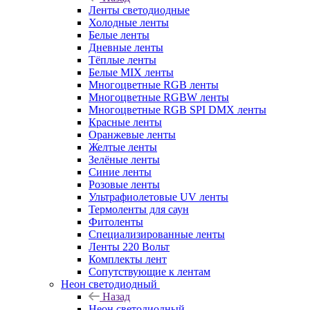
Ленты светодиодные
Холодные ленты
Белые ленты
Дневные ленты
Тёплые ленты
Белые MIX ленты
Многоцветные RGB ленты
Многоцветные RGBW ленты
Многоцветные RGB SPI DMX ленты
Красные ленты
Оранжевые ленты
Желтые ленты
Зелёные ленты
Синие ленты
Розовые ленты
Ультрафиолетовые UV ленты
Термоленты для саун
Фитоленты
Специализированные ленты
Ленты 220 Вольт
Комплекты лент
Сопутствующие к лентам
Неон светодиодный
Назад
Неон светодиодный