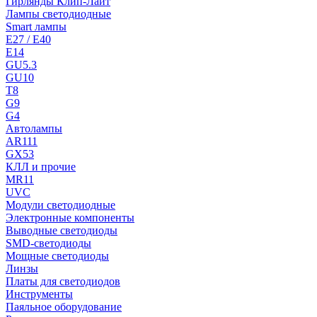
Гирлянды Клип-Лайт
Лампы светодиодные
Smart лампы
E27 / E40
E14
GU5.3
GU10
T8
G9
G4
Автолампы
AR111
GX53
КЛЛ и прочие
MR11
UVC
Модули светодиодные
Электронные компоненты
Выводные светодиоды
SMD-светодиоды
Мощные светодиоды
Линзы
Платы для светодиодов
Инструменты
Паяльное оборудование