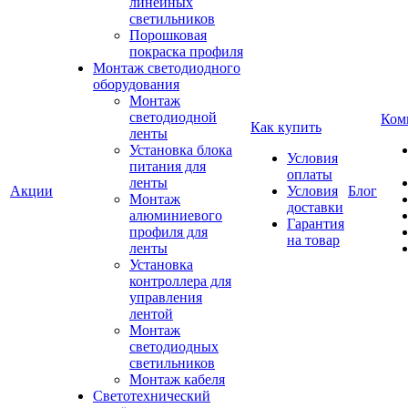
линейных
светильников
Порошковая
покраска профиля
Монтаж светодиодного
оборудования
Монтаж
светодиодной
Ком
Как купить
ленты
Установка блока
Условия
питания для
оплаты
ленты
Акции
Условия
Блог
Монтаж
доставки
алюминиевого
Гарантия
профиля для
на товар
ленты
Установка
контроллера для
управления
лентой
Монтаж
светодиодных
светильников
Монтаж кабеля
Светотехнический