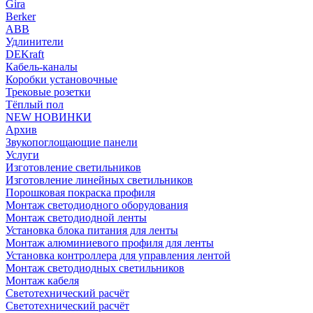
Gira
Berker
ABB
Удлинители
DEKraft
Кабель-каналы
Коробки установочные
Трековые розетки
Тёплый пол
NEW НОВИНКИ
Архив
Звукопоглощающие панели
Услуги
Изготовление светильников
Изготовление линейных светильников
Порошковая покраска профиля
Монтаж светодиодного оборудования
Монтаж светодиодной ленты
Установка блока питания для ленты
Монтаж алюминиевого профиля для ленты
Установка контроллера для управления лентой
Монтаж светодиодных светильников
Монтаж кабеля
Светотехнический расчёт
Светотехнический расчёт