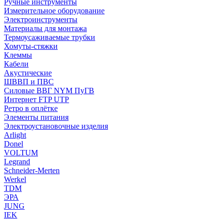
Ручные инструменты
Измерительное оборудование
Электроинструменты
Материалы для монтажа
Термоусаживаемые трубки
Хомуты-стяжки
Клеммы
Кабели
Акустические
ШВВП и ПВС
Силовые ВВГ NYM ПуГВ
Интернет FTP UTP
Ретро в оплётке
Элементы питания
Электроустановочные изделия
Arlight
Donel
VOLTUM
Legrand
Schneider-Merten
Werkel
TDM
ЭРА
JUNG
IEK