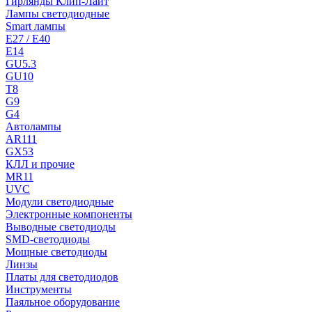
Гирлянды Клип-Лайт
Лампы светодиодные
Smart лампы
E27 / E40
E14
GU5.3
GU10
T8
G9
G4
Автолампы
AR111
GX53
КЛЛ и прочие
MR11
UVC
Модули светодиодные
Электронные компоненты
Выводные светодиоды
SMD-светодиоды
Мощные светодиоды
Линзы
Платы для светодиодов
Инструменты
Паяльное оборудование