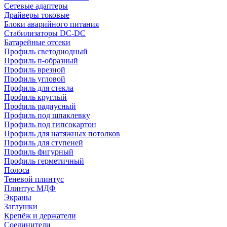
Сетевые адаптеры
Драйверы токовые
Блоки аварийного питания
Стабилизаторы DC-DC
Батарейные отсеки
Профиль светодиодный
Профиль п-образный
Профиль врезной
Профиль угловой
Профиль для стекла
Профиль круглый
Профиль радиусный
Профиль под шпаклевку
Профиль под гипсокартон
Профиль для натяжных потолков
Профиль для ступеней
Профиль фигурный
Профиль герметичный
Полоса
Теневой плинтус
Плинтус МДФ
Экраны
Заглушки
Крепёж и держатели
Соединители