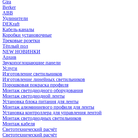
Gira
Berker
ABB
Удлинители
DEKraft
Кабель-каналы
Коробки установочные
Трековые розетки
Тёплый пол
NEW НОВИНКИ
Архив
Звукопоглощающие панели
Услуги
Изготовление светильников
Изготовление линейных светильников
Порошковая покраска профиля
Монтаж светодиодного оборудования
Монтаж светодиодной ленты
Установка блока питания для ленты
Монтаж алюминиевого профиля для ленты
Установка контроллера для управления лентой
Монтаж светодиодных светильников
Монтаж кабеля
Светотехнический расчёт
Светотехнический расчёт