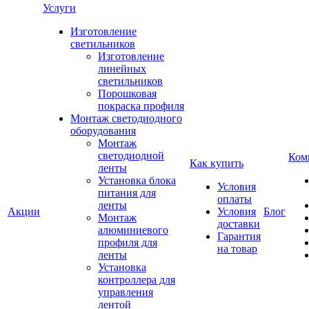
Услуги
Изготовление
светильников
Изготовление
линейных
светильников
Порошковая
покраска профиля
Монтаж светодиодного
оборудования
Монтаж
светодиодной
Ком
Как купить
ленты
Установка блока
Условия
питания для
оплаты
ленты
Акции
Условия
Блог
Монтаж
доставки
алюминиевого
Гарантия
профиля для
на товар
ленты
Установка
контроллера для
управления
лентой