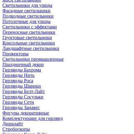
Светильники для улицы
Фасадные светильники
Подводные светильники
Потолочные для улицы
Светильники с эффектами
Переносные светильники
Грунтовые светильники
Консольные светильники
Ландшафтные светильники
Прожекторы
Светильники промышленные
Праздничный декор
Гирлянды Бахрома
Гирлянды Нить
Гирлянды Роса
Гирлянды Шарики
Гирлянды Белт-Лайт
Гирлянды Сосульки
Гирлянды Сети
Гирлянды Занавес
Фигуры декоративные
Комплектующие для гирлянд
Дюралайт
Стробоскопы