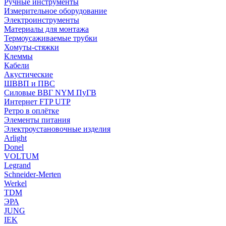
Ручные инструменты
Измерительное оборудование
Электроинструменты
Материалы для монтажа
Термоусаживаемые трубки
Хомуты-стяжки
Клеммы
Кабели
Акустические
ШВВП и ПВС
Силовые ВВГ NYM ПуГВ
Интернет FTP UTP
Ретро в оплётке
Элементы питания
Электроустановочные изделия
Arlight
Donel
VOLTUM
Legrand
Schneider-Merten
Werkel
TDM
ЭРА
JUNG
IEK