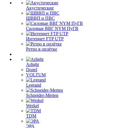
Акустические
ШВВП и ПВС
Силовые ВВГ NYM ПуГВ
Интернет FTP UTP
Ретро в оплётке
Arlight
Donel
VOLTUM
Legrand
Schneider-Merten
Werkel
TDM
ЭРА