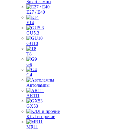
Smart лампы
E27 / E40
E14
GU5.3
GU10
T8
G9
G4
Автолампы
AR111
GX53
КЛЛ и прочие
MR11