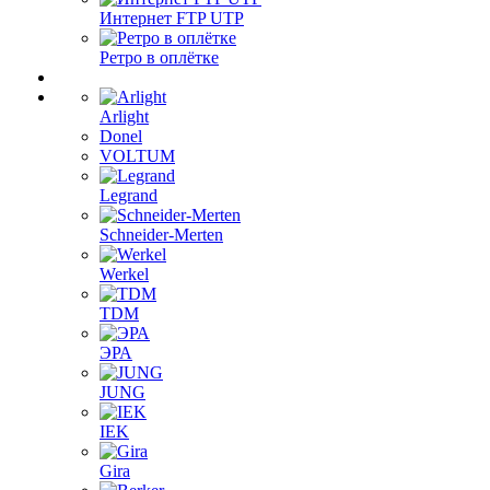
Интернет FTP UTP
Ретро в оплётке
Arlight
Donel
VOLTUM
Legrand
Schneider-Merten
Werkel
TDM
ЭРА
JUNG
IEK
Gira