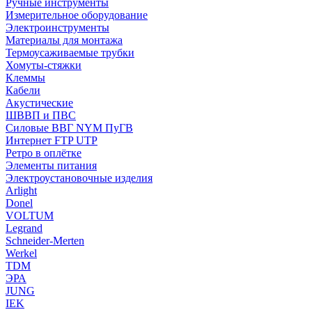
Ручные инструменты
Измерительное оборудование
Электроинструменты
Материалы для монтажа
Термоусаживаемые трубки
Хомуты-стяжки
Клеммы
Кабели
Акустические
ШВВП и ПВС
Силовые ВВГ NYM ПуГВ
Интернет FTP UTP
Ретро в оплётке
Элементы питания
Электроустановочные изделия
Arlight
Donel
VOLTUM
Legrand
Schneider-Merten
Werkel
TDM
ЭРА
JUNG
IEK