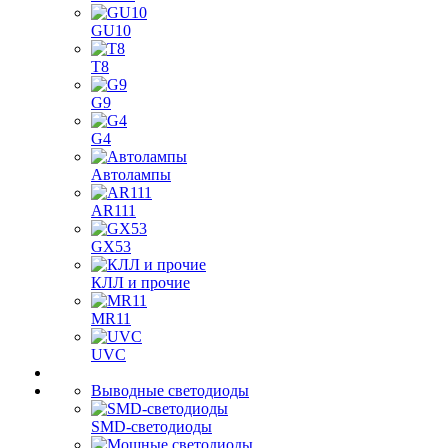
GU10
T8
G9
G4
Автолампы
AR111
GX53
КЛЛ и прочие
MR11
UVC
Выводные светодиоды
SMD-светодиоды