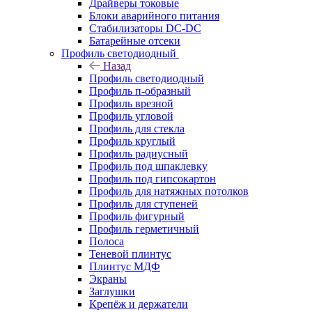
Драйверы токовые
Блоки аварийного питания
Стабилизаторы DC-DC
Батарейные отсеки
Профиль светодиодный
Назад
Профиль светодиодный
Профиль п-образный
Профиль врезной
Профиль угловой
Профиль для стекла
Профиль круглый
Профиль радиусный
Профиль под шпаклевку
Профиль под гипсокартон
Профиль для натяжных потолков
Профиль для ступеней
Профиль фигурный
Профиль герметичный
Полоса
Теневой плинтус
Плинтус МДФ
Экраны
Заглушки
Крепёж и держатели