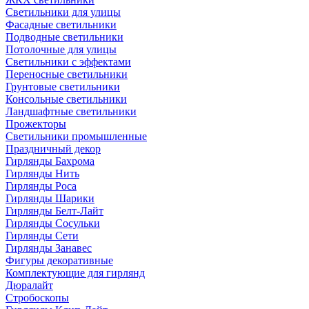
Светильники для улицы
Фасадные светильники
Подводные светильники
Потолочные для улицы
Светильники с эффектами
Переносные светильники
Грунтовые светильники
Консольные светильники
Ландшафтные светильники
Прожекторы
Светильники промышленные
Праздничный декор
Гирлянды Бахрома
Гирлянды Нить
Гирлянды Роса
Гирлянды Шарики
Гирлянды Белт-Лайт
Гирлянды Сосульки
Гирлянды Сети
Гирлянды Занавес
Фигуры декоративные
Комплектующие для гирлянд
Дюралайт
Стробоскопы