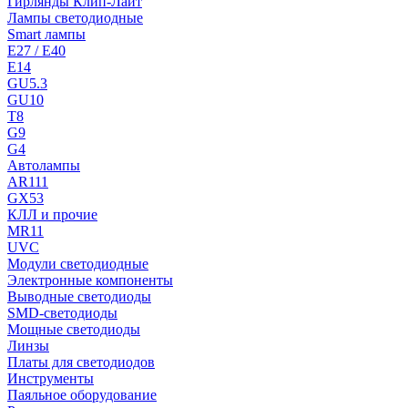
Гирлянды Клип-Лайт
Лампы светодиодные
Smart лампы
E27 / E40
E14
GU5.3
GU10
T8
G9
G4
Автолампы
AR111
GX53
КЛЛ и прочие
MR11
UVC
Модули светодиодные
Электронные компоненты
Выводные светодиоды
SMD-светодиоды
Мощные светодиоды
Линзы
Платы для светодиодов
Инструменты
Паяльное оборудование