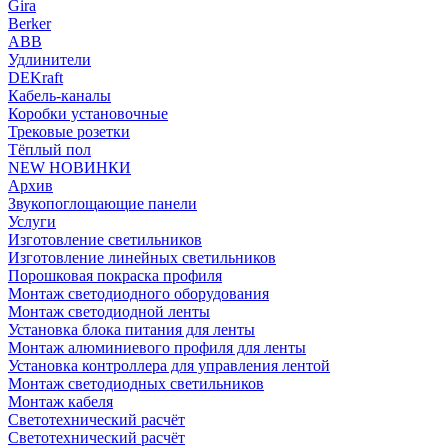
Gira
Berker
ABB
Удлинители
DEKraft
Кабель-каналы
Коробки установочные
Трековые розетки
Тёплый пол
NEW НОВИНКИ
Архив
Звукопоглощающие панели
Услуги
Изготовление светильников
Изготовление линейных светильников
Порошковая покраска профиля
Монтаж светодиодного оборудования
Монтаж светодиодной ленты
Установка блока питания для ленты
Монтаж алюминиевого профиля для ленты
Установка контроллера для управления лентой
Монтаж светодиодных светильников
Монтаж кабеля
Светотехнический расчёт
Светотехнический расчёт