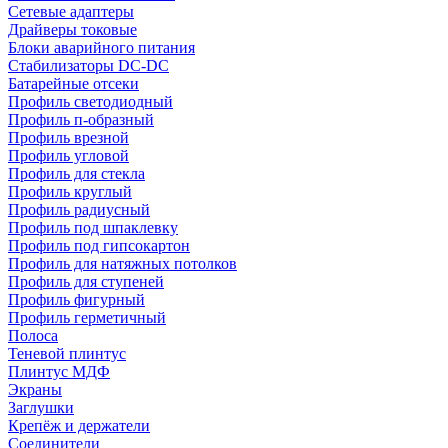
Сетевые адаптеры
Драйверы токовые
Блоки аварийного питания
Стабилизаторы DC-DC
Батарейные отсеки
Профиль светодиодный
Профиль п-образный
Профиль врезной
Профиль угловой
Профиль для стекла
Профиль круглый
Профиль радиусный
Профиль под шпаклевку
Профиль под гипсокартон
Профиль для натяжных потолков
Профиль для ступеней
Профиль фигурный
Профиль герметичный
Полоса
Теневой плинтус
Плинтус МДФ
Экраны
Заглушки
Крепёж и держатели
Соединители