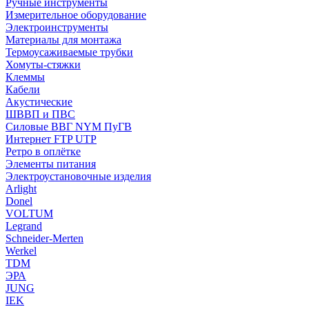
Ручные инструменты
Измерительное оборудование
Электроинструменты
Материалы для монтажа
Термоусаживаемые трубки
Хомуты-стяжки
Клеммы
Кабели
Акустические
ШВВП и ПВС
Силовые ВВГ NYM ПуГВ
Интернет FTP UTP
Ретро в оплётке
Элементы питания
Электроустановочные изделия
Arlight
Donel
VOLTUM
Legrand
Schneider-Merten
Werkel
TDM
ЭРА
JUNG
IEK