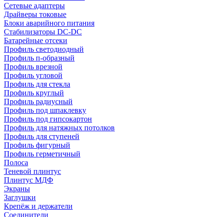
Сетевые адаптеры
Драйверы токовые
Блоки аварийного питания
Стабилизаторы DC-DC
Батарейные отсеки
Профиль светодиодный
Профиль п-образный
Профиль врезной
Профиль угловой
Профиль для стекла
Профиль круглый
Профиль радиусный
Профиль под шпаклевку
Профиль под гипсокартон
Профиль для натяжных потолков
Профиль для ступеней
Профиль фигурный
Профиль герметичный
Полоса
Теневой плинтус
Плинтус МДФ
Экраны
Заглушки
Крепёж и держатели
Соединители