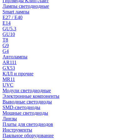
Гирлянды Клип-Лайт
Лампы светодиодные
Smart лампы
E27 / E40
E14
GU5.3
GU10
T8
G9
G4
Автолампы
AR111
GX53
КЛЛ и прочие
MR11
UVC
Модули светодиодные
Электронные компоненты
Выводные светодиоды
SMD-светодиоды
Мощные светодиоды
Линзы
Платы для светодиодов
Инструменты
Паяльное оборудование