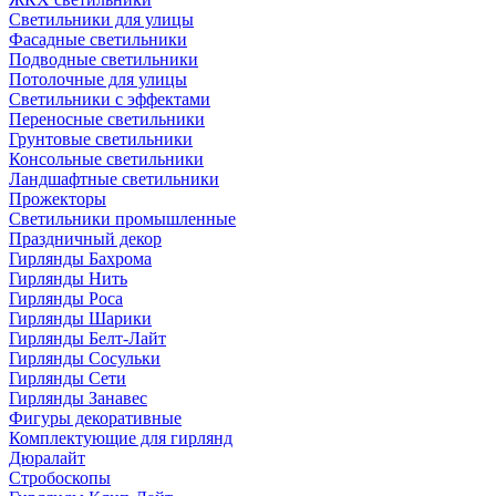
Светильники для улицы
Фасадные светильники
Подводные светильники
Потолочные для улицы
Светильники с эффектами
Переносные светильники
Грунтовые светильники
Консольные светильники
Ландшафтные светильники
Прожекторы
Светильники промышленные
Праздничный декор
Гирлянды Бахрома
Гирлянды Нить
Гирлянды Роса
Гирлянды Шарики
Гирлянды Белт-Лайт
Гирлянды Сосульки
Гирлянды Сети
Гирлянды Занавес
Фигуры декоративные
Комплектующие для гирлянд
Дюралайт
Стробоскопы