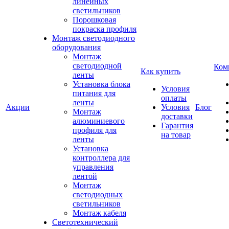
линейных
светильников
Порошковая
покраска профиля
Монтаж светодиодного
оборудования
Монтаж
светодиодной
Ком
Как купить
ленты
Установка блока
Условия
питания для
оплаты
ленты
Акции
Условия
Блог
Монтаж
доставки
алюминиевого
Гарантия
профиля для
на товар
ленты
Установка
контроллера для
управления
лентой
Монтаж
светодиодных
светильников
Монтаж кабеля
Светотехнический