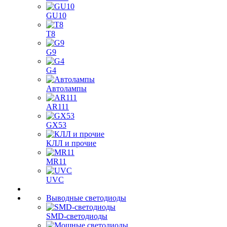
GU10
T8
G9
G4
Автолампы
AR111
GX53
КЛЛ и прочие
MR11
UVC
Выводные светодиоды
SMD-светодиоды