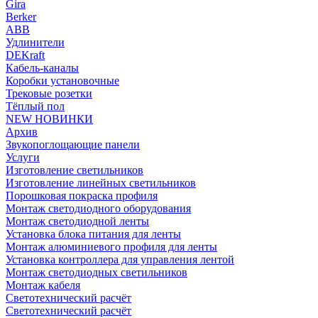
Gira
Berker
ABB
Удлинители
DEKraft
Кабель-каналы
Коробки установочные
Трековые розетки
Тёплый пол
NEW НОВИНКИ
Архив
Звукопоглощающие панели
Услуги
Изготовление светильников
Изготовление линейных светильников
Порошковая покраска профиля
Монтаж светодиодного оборудования
Монтаж светодиодной ленты
Установка блока питания для ленты
Монтаж алюминиевого профиля для ленты
Установка контроллера для управления лентой
Монтаж светодиодных светильников
Монтаж кабеля
Светотехнический расчёт
Светотехнический расчёт