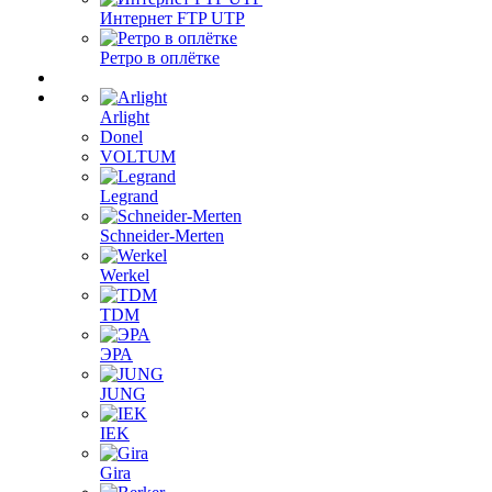
Интернет FTP UTP
Ретро в оплётке
Arlight
Donel
VOLTUM
Legrand
Schneider-Merten
Werkel
TDM
ЭРА
JUNG
IEK
Gira