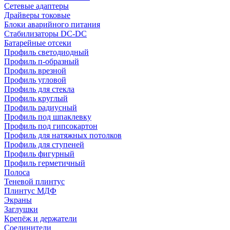
Сетевые адаптеры
Драйверы токовые
Блоки аварийного питания
Стабилизаторы DC-DC
Батарейные отсеки
Профиль светодиодный
Профиль п-образный
Профиль врезной
Профиль угловой
Профиль для стекла
Профиль круглый
Профиль радиусный
Профиль под шпаклевку
Профиль под гипсокартон
Профиль для натяжных потолков
Профиль для ступеней
Профиль фигурный
Профиль герметичный
Полоса
Теневой плинтус
Плинтус МДФ
Экраны
Заглушки
Крепёж и держатели
Соединители