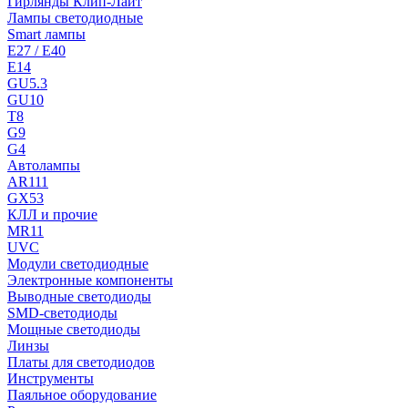
Гирлянды Клип-Лайт
Лампы светодиодные
Smart лампы
E27 / E40
E14
GU5.3
GU10
T8
G9
G4
Автолампы
AR111
GX53
КЛЛ и прочие
MR11
UVC
Модули светодиодные
Электронные компоненты
Выводные светодиоды
SMD-светодиоды
Мощные светодиоды
Линзы
Платы для светодиодов
Инструменты
Паяльное оборудование