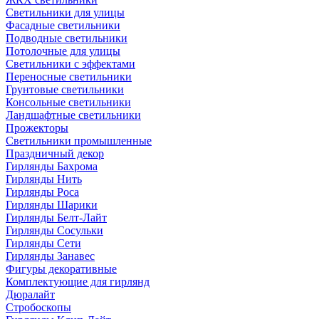
Светильники для улицы
Фасадные светильники
Подводные светильники
Потолочные для улицы
Светильники с эффектами
Переносные светильники
Грунтовые светильники
Консольные светильники
Ландшафтные светильники
Прожекторы
Светильники промышленные
Праздничный декор
Гирлянды Бахрома
Гирлянды Нить
Гирлянды Роса
Гирлянды Шарики
Гирлянды Белт-Лайт
Гирлянды Сосульки
Гирлянды Сети
Гирлянды Занавес
Фигуры декоративные
Комплектующие для гирлянд
Дюралайт
Стробоскопы