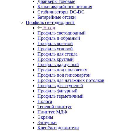
Драйверы токовые
Блоки аварийного питания
Стабилизаторы DC-DC
Батарейные отсеки
Профиль светодиодный
Назад
Профиль светодиодный
Профиль п-образный
Профиль врезной
Профиль угловой
Профиль для стекла
Профиль круглый
Профиль радиусный
Профиль под шпаклевку
Профиль под гипсокартон
Профиль для натяжных потолков
Профиль для ступеней
Профиль фигурный
Профиль герметичный
Полоса
Теневой плинтус
Плинтус МДФ
Экраны
Заглушки
Крепёж и держатели