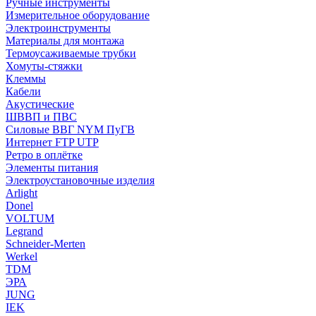
Ручные инструменты
Измерительное оборудование
Электроинструменты
Материалы для монтажа
Термоусаживаемые трубки
Хомуты-стяжки
Клеммы
Кабели
Акустические
ШВВП и ПВС
Силовые ВВГ NYM ПуГВ
Интернет FTP UTP
Ретро в оплётке
Элементы питания
Электроустановочные изделия
Arlight
Donel
VOLTUM
Legrand
Schneider-Merten
Werkel
TDM
ЭРА
JUNG
IEK