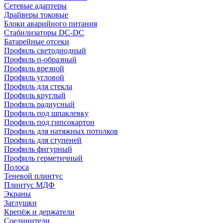
Сетевые адаптеры
Драйверы токовые
Блоки аварийного питания
Стабилизаторы DC-DC
Батарейные отсеки
Профиль светодиодный
Профиль п-образный
Профиль врезной
Профиль угловой
Профиль для стекла
Профиль круглый
Профиль радиусный
Профиль под шпаклевку
Профиль под гипсокартон
Профиль для натяжных потолков
Профиль для ступеней
Профиль фигурный
Профиль герметичный
Полоса
Теневой плинтус
Плинтус МДФ
Экраны
Заглушки
Крепёж и держатели
Соединители