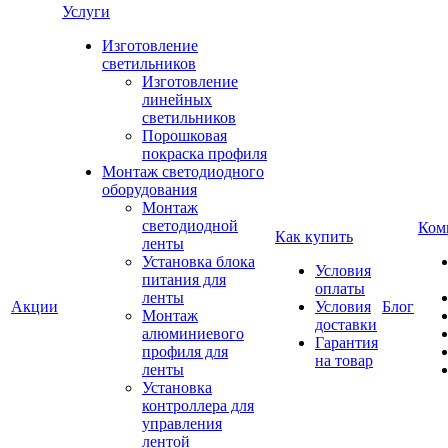
Услуги
Изготовление
светильников
Изготовление
линейных
светильников
Порошковая
покраска профиля
Монтаж светодиодного
оборудования
Монтаж
светодиодной
Ком
Как купить
ленты
Установка блока
Условия
питания для
оплаты
ленты
Акции
Условия
Блог
Монтаж
доставки
алюминиевого
Гарантия
профиля для
на товар
ленты
Установка
контроллера для
управления
лентой