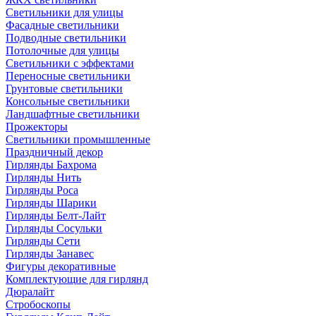
Светильники для улицы
Фасадные светильники
Подводные светильники
Потолочные для улицы
Светильники с эффектами
Переносные светильники
Грунтовые светильники
Консольные светильники
Ландшафтные светильники
Прожекторы
Светильники промышленные
Праздничный декор
Гирлянды Бахрома
Гирлянды Нить
Гирлянды Роса
Гирлянды Шарики
Гирлянды Белт-Лайт
Гирлянды Сосульки
Гирлянды Сети
Гирлянды Занавес
Фигуры декоративные
Комплектующие для гирлянд
Дюралайт
Стробоскопы