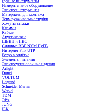
Ручные инструменты
Измерительное оборудование
Электроинструменты
Материалы для монтажа
Термоусаживаемые трубки
Хомуты-стяжки
Клеммы
Кабели
Акустические
ШВВП и ПВС
Силовые ВВГ NYM ПуГВ
Интернет FTP UTP
Ретро в оплётке
Элементы питания
Электроустановочные изделия
Arlight
Donel
VOLTUM
Legrand
Schneider-Merten
Werkel
TDM
ЭРА
JUNG
IEK