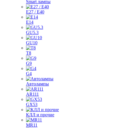
Smart лампы
E27 / E40
E14
GU5.3
GU10
T8
G9
G4
Автолампы
AR111
GX53
КЛЛ и прочие
MR11