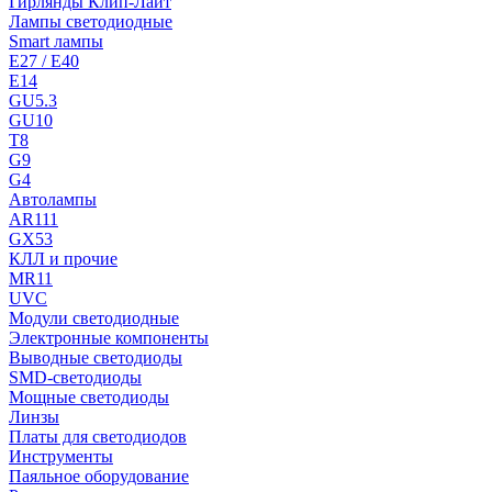
Гирлянды Клип-Лайт
Лампы светодиодные
Smart лампы
E27 / E40
E14
GU5.3
GU10
T8
G9
G4
Автолампы
AR111
GX53
КЛЛ и прочие
MR11
UVC
Модули светодиодные
Электронные компоненты
Выводные светодиоды
SMD-светодиоды
Мощные светодиоды
Линзы
Платы для светодиодов
Инструменты
Паяльное оборудование