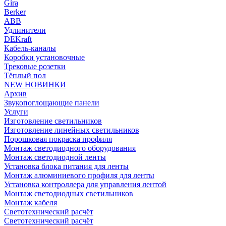
Gira
Berker
ABB
Удлинители
DEKraft
Кабель-каналы
Коробки установочные
Трековые розетки
Тёплый пол
NEW НОВИНКИ
Архив
Звукопоглощающие панели
Услуги
Изготовление светильников
Изготовление линейных светильников
Порошковая покраска профиля
Монтаж светодиодного оборудования
Монтаж светодиодной ленты
Установка блока питания для ленты
Монтаж алюминиевого профиля для ленты
Установка контроллера для управления лентой
Монтаж светодиодных светильников
Монтаж кабеля
Светотехнический расчёт
Светотехнический расчёт