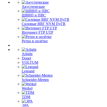
Акустические
ШВВП и ПВС
Силовые ВВГ NYM ПуГВ
Интернет FTP UTP
Ретро в оплётке
Arlight
Donel
VOLTUM
Legrand
Schneider-Merten
Werkel
TDM
ЭРА