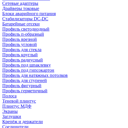
Сетевые адаптеры
Драйверы токовые
Блоки аварийного питания
Стабилизаторы DC-DC
Батарейные отсеки
Профиль светодиодный
Профиль п-образный
Профиль врезной
Профиль угловой
Профиль для стекла
Профиль круглый
Профиль радиусный
Профиль под шпаклевку
Профиль под гипсокартон
Профиль для натяжных потолков
Профиль для ступеней
Профиль фигурный
Профиль герметичный
Полоса
Теневой плинтус
Плинтус МДФ
Экраны
Заглушки
Крепёж и держатели
Соединители