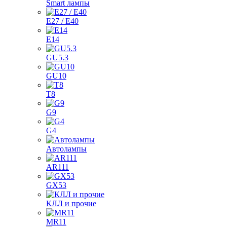
Smart лампы
E27 / E40
E14
GU5.3
GU10
T8
G9
G4
Автолампы
AR111
GX53
КЛЛ и прочие
MR11