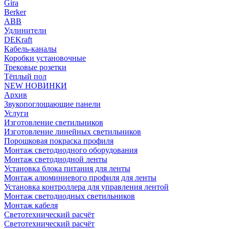
Gira
Berker
ABB
Удлинители
DEKraft
Кабель-каналы
Коробки установочные
Трековые розетки
Тёплый пол
NEW НОВИНКИ
Архив
Звукопоглощающие панели
Услуги
Изготовление светильников
Изготовление линейных светильников
Порошковая покраска профиля
Монтаж светодиодного оборудования
Монтаж светодиодной ленты
Установка блока питания для ленты
Монтаж алюминиевого профиля для ленты
Установка контроллера для управления лентой
Монтаж светодиодных светильников
Монтаж кабеля
Светотехнический расчёт
Светотехнический расчёт