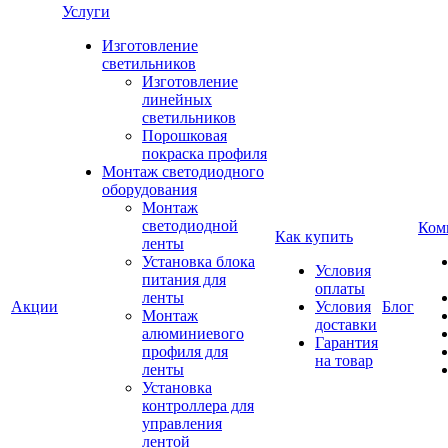
Услуги
Изготовление
светильников
Изготовление
линейных
светильников
Порошковая
покраска профиля
Монтаж светодиодного
оборудования
Монтаж
светодиодной
Ком
Как купить
ленты
Установка блока
Условия
питания для
оплаты
ленты
Акции
Условия
Блог
Монтаж
доставки
алюминиевого
Гарантия
профиля для
на товар
ленты
Установка
контроллера для
управления
лентой