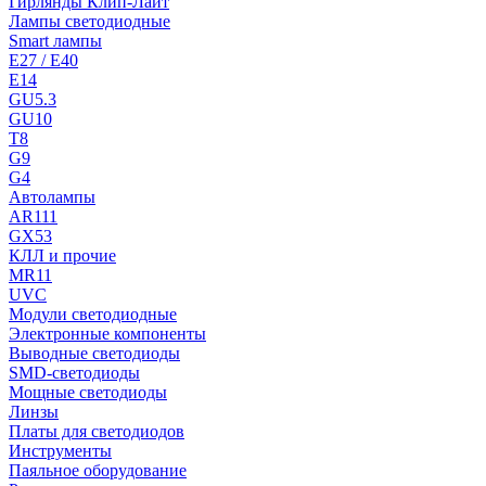
Гирлянды Клип-Лайт
Лампы светодиодные
Smart лампы
E27 / E40
E14
GU5.3
GU10
T8
G9
G4
Автолампы
AR111
GX53
КЛЛ и прочие
MR11
UVC
Модули светодиодные
Электронные компоненты
Выводные светодиоды
SMD-светодиоды
Мощные светодиоды
Линзы
Платы для светодиодов
Инструменты
Паяльное оборудование