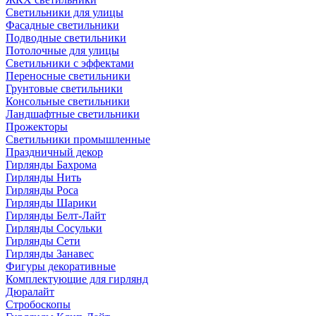
Светильники для улицы
Фасадные светильники
Подводные светильники
Потолочные для улицы
Светильники с эффектами
Переносные светильники
Грунтовые светильники
Консольные светильники
Ландшафтные светильники
Прожекторы
Светильники промышленные
Праздничный декор
Гирлянды Бахрома
Гирлянды Нить
Гирлянды Роса
Гирлянды Шарики
Гирлянды Белт-Лайт
Гирлянды Сосульки
Гирлянды Сети
Гирлянды Занавес
Фигуры декоративные
Комплектующие для гирлянд
Дюралайт
Стробоскопы