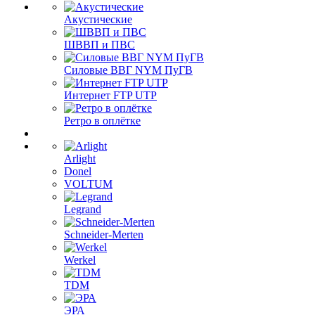
Акустические
ШВВП и ПВС
Силовые ВВГ NYM ПуГВ
Интернет FTP UTP
Ретро в оплётке
Arlight
Donel
VOLTUM
Legrand
Schneider-Merten
Werkel
TDM
ЭРА