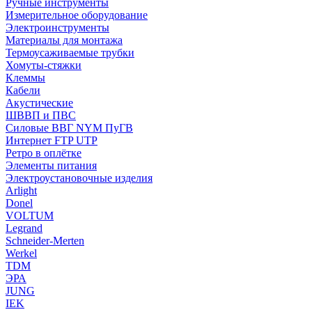
Ручные инструменты
Измерительное оборудование
Электроинструменты
Материалы для монтажа
Термоусаживаемые трубки
Хомуты-стяжки
Клеммы
Кабели
Акустические
ШВВП и ПВС
Силовые ВВГ NYM ПуГВ
Интернет FTP UTP
Ретро в оплётке
Элементы питания
Электроустановочные изделия
Arlight
Donel
VOLTUM
Legrand
Schneider-Merten
Werkel
TDM
ЭРА
JUNG
IEK