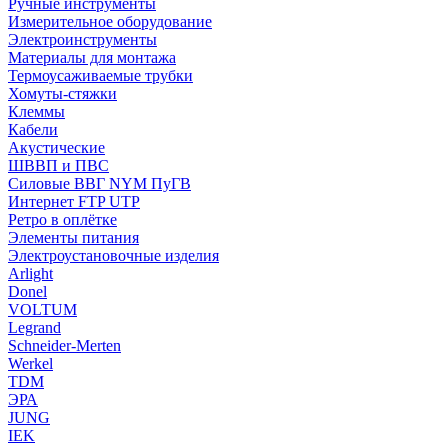
Ручные инструменты
Измерительное оборудование
Электроинструменты
Материалы для монтажа
Термоусаживаемые трубки
Хомуты-стяжки
Клеммы
Кабели
Акустические
ШВВП и ПВС
Силовые ВВГ NYM ПуГВ
Интернет FTP UTP
Ретро в оплётке
Элементы питания
Электроустановочные изделия
Arlight
Donel
VOLTUM
Legrand
Schneider-Merten
Werkel
TDM
ЭРА
JUNG
IEK