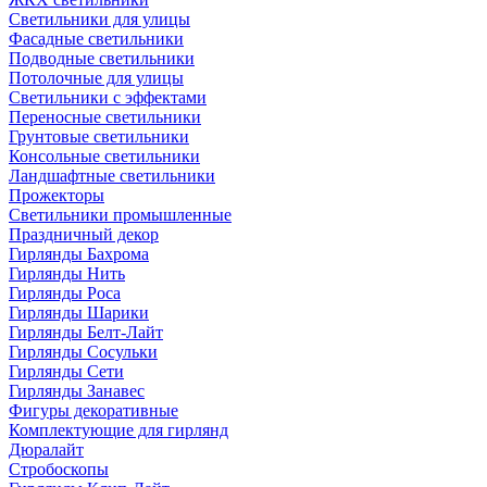
Светильники для улицы
Фасадные светильники
Подводные светильники
Потолочные для улицы
Светильники с эффектами
Переносные светильники
Грунтовые светильники
Консольные светильники
Ландшафтные светильники
Прожекторы
Светильники промышленные
Праздничный декор
Гирлянды Бахрома
Гирлянды Нить
Гирлянды Роса
Гирлянды Шарики
Гирлянды Белт-Лайт
Гирлянды Сосульки
Гирлянды Сети
Гирлянды Занавес
Фигуры декоративные
Комплектующие для гирлянд
Дюралайт
Стробоскопы