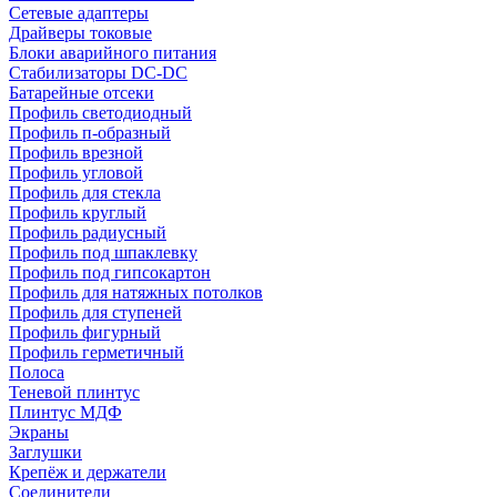
Сетевые адаптеры
Драйверы токовые
Блоки аварийного питания
Стабилизаторы DC-DC
Батарейные отсеки
Профиль светодиодный
Профиль п-образный
Профиль врезной
Профиль угловой
Профиль для стекла
Профиль круглый
Профиль радиусный
Профиль под шпаклевку
Профиль под гипсокартон
Профиль для натяжных потолков
Профиль для ступеней
Профиль фигурный
Профиль герметичный
Полоса
Теневой плинтус
Плинтус МДФ
Экраны
Заглушки
Крепёж и держатели
Соединители