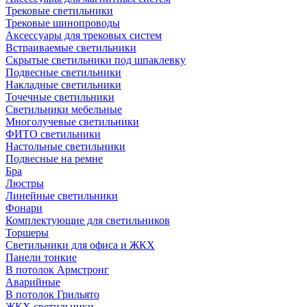
Трековые светильники
Трековые шинопроводы
Аксессуары для трековых систем
Встраиваемые светильники
Скрытые светильники под шпаклевку
Подвесные светильники
Накладные светильники
Точечные светильники
Светильники мебельные
Многолучевые светильники
ФИТО светильники
Настольные светильники
Подвесные на ремне
Бра
Люстры
Линейные светильники
Фонари
Комплектующие для светильников
Торшеры
Светильники для офиса и ЖКХ
Панели тонкие
В потолок Армстронг
Аварийные
В потолок Грильято
ЖКХ светильники