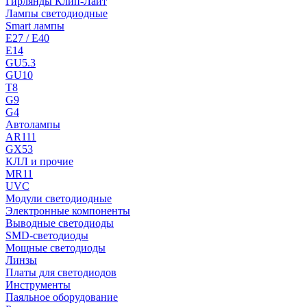
Гирлянды Клип-Лайт
Лампы светодиодные
Smart лампы
E27 / E40
E14
GU5.3
GU10
T8
G9
G4
Автолампы
AR111
GX53
КЛЛ и прочие
MR11
UVC
Модули светодиодные
Электронные компоненты
Выводные светодиоды
SMD-светодиоды
Мощные светодиоды
Линзы
Платы для светодиодов
Инструменты
Паяльное оборудование