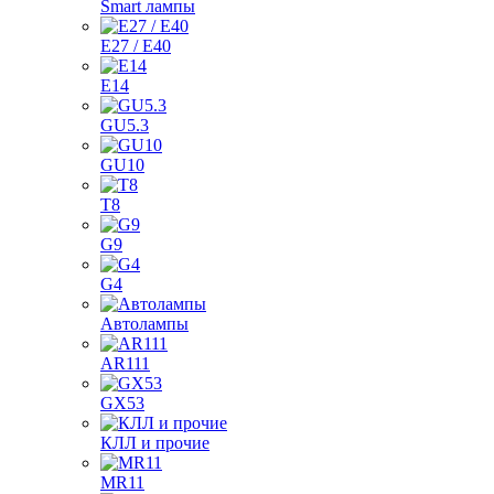
Smart лампы
E27 / E40
E14
GU5.3
GU10
T8
G9
G4
Автолампы
AR111
GX53
КЛЛ и прочие
MR11