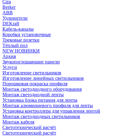
Gira
Berker
ABB
Удлинители
DEKraft
Кабель-каналы
Коробки установочные
Трековые розетки
Тёплый пол
NEW НОВИНКИ
Архив
Звукопоглощающие панели
Услуги
Изготовление светильников
Изготовление линейных светильников
Порошковая покраска профиля
Монтаж светодиодного оборудования
Монтаж светодиодной ленты
Установка блока питания для ленты
Монтаж алюминиевого профиля для ленты
Установка контроллера для управления лентой
Монтаж светодиодных светильников
Монтаж кабеля
Светотехнический расчёт
Светотехнический расчёт