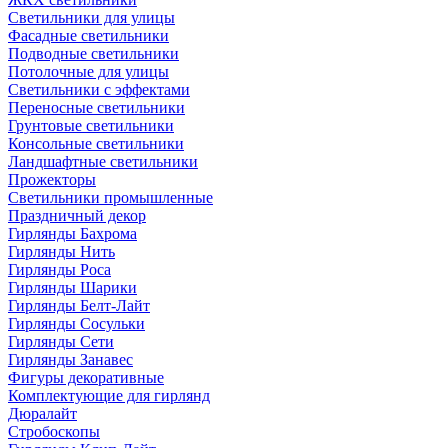
Светильники для улицы
Фасадные светильники
Подводные светильники
Потолочные для улицы
Светильники с эффектами
Переносные светильники
Грунтовые светильники
Консольные светильники
Ландшафтные светильники
Прожекторы
Светильники промышленные
Праздничный декор
Гирлянды Бахрома
Гирлянды Нить
Гирлянды Роса
Гирлянды Шарики
Гирлянды Белт-Лайт
Гирлянды Сосульки
Гирлянды Сети
Гирлянды Занавес
Фигуры декоративные
Комплектующие для гирлянд
Дюралайт
Стробоскопы