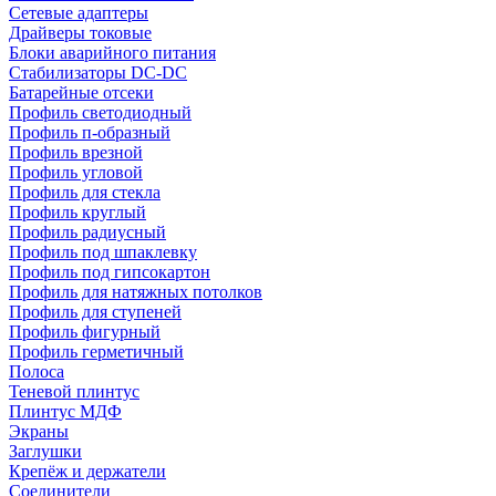
Сетевые адаптеры
Драйверы токовые
Блоки аварийного питания
Стабилизаторы DC-DC
Батарейные отсеки
Профиль светодиодный
Профиль п-образный
Профиль врезной
Профиль угловой
Профиль для стекла
Профиль круглый
Профиль радиусный
Профиль под шпаклевку
Профиль под гипсокартон
Профиль для натяжных потолков
Профиль для ступеней
Профиль фигурный
Профиль герметичный
Полоса
Теневой плинтус
Плинтус МДФ
Экраны
Заглушки
Крепёж и держатели
Соединители