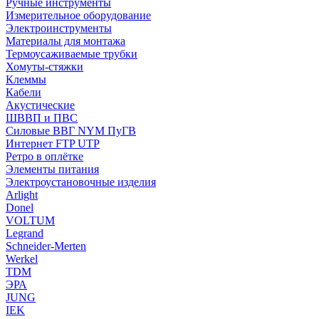
Ручные инструменты
Измерительное оборудование
Электроинструменты
Материалы для монтажа
Термоусаживаемые трубки
Хомуты-стяжки
Клеммы
Кабели
Акустические
ШВВП и ПВС
Силовые ВВГ NYM ПуГВ
Интернет FTP UTP
Ретро в оплётке
Элементы питания
Электроустановочные изделия
Arlight
Donel
VOLTUM
Legrand
Schneider-Merten
Werkel
TDM
ЭРА
JUNG
IEK