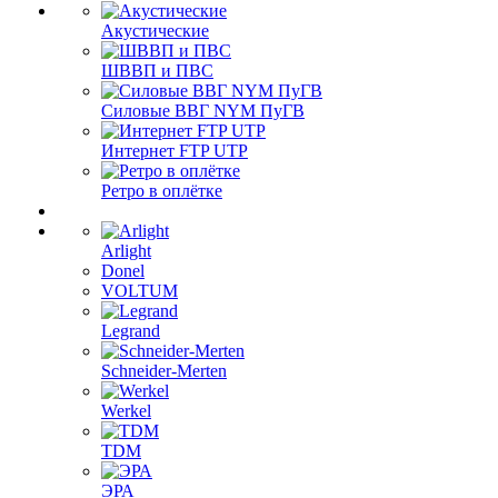
Акустические
ШВВП и ПВС
Силовые ВВГ NYM ПуГВ
Интернет FTP UTP
Ретро в оплётке
Arlight
Donel
VOLTUM
Legrand
Schneider-Merten
Werkel
TDM
ЭРА