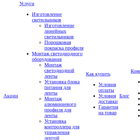
Услуги
Изготовление
светильников
Изготовление
линейных
светильников
Порошковая
покраска профиля
Монтаж светодиодного
оборудования
Монтаж
светодиодной
Ком
Как купить
ленты
Установка блока
Условия
питания для
оплаты
ленты
Акции
Условия
Блог
Монтаж
доставки
алюминиевого
Гарантия
профиля для
на товар
ленты
Установка
контроллера для
управления
лентой