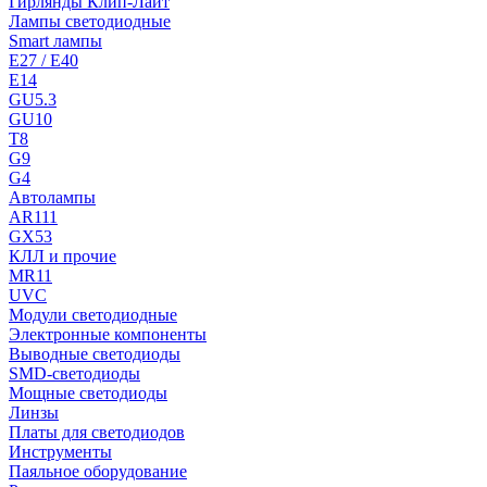
Гирлянды Клип-Лайт
Лампы светодиодные
Smart лампы
E27 / E40
E14
GU5.3
GU10
T8
G9
G4
Автолампы
AR111
GX53
КЛЛ и прочие
MR11
UVC
Модули светодиодные
Электронные компоненты
Выводные светодиоды
SMD-светодиоды
Мощные светодиоды
Линзы
Платы для светодиодов
Инструменты
Паяльное оборудование