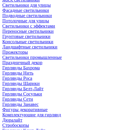
Светильники для улицы
Фасадные светильники
Подводные светильники
Потолочные для улицы
Светильники с эффектами
Переносные светильники
Грунтовые светильники
Консольные светильники
Ландшафтные светильники
Прожекторы
Светильники промышленные
Праздничный декор
Гирлянды Бахрома
Гирлянды Нить
Гирлянды Роса
Гирлянды Шарики
Гирлянды Белт-Лайт
Гирлянды Сосульки
Гирлянды Сети
Гирлянды Занавес
Фигуры декоративные
Комплектующие для гирлянд
Дюралайт
Стробоскопы