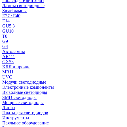
Гирлянды Клип-Лайт
Лампы светодиодные
Smart лампы
E27 / E40
E14
GU5.3
GU10
T8
G9
G4
Автолампы
AR111
GX53
КЛЛ и прочие
MR11
UVC
Модули светодиодные
Электронные компоненты
Выводные светодиоды
SMD-светодиоды
Мощные светодиоды
Линзы
Платы для светодиодов
Инструменты
Паяльное оборудование