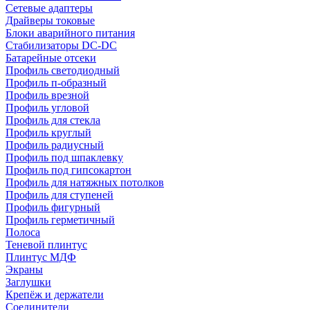
Сетевые адаптеры
Драйверы токовые
Блоки аварийного питания
Стабилизаторы DC-DC
Батарейные отсеки
Профиль светодиодный
Профиль п-образный
Профиль врезной
Профиль угловой
Профиль для стекла
Профиль круглый
Профиль радиусный
Профиль под шпаклевку
Профиль под гипсокартон
Профиль для натяжных потолков
Профиль для ступеней
Профиль фигурный
Профиль герметичный
Полоса
Теневой плинтус
Плинтус МДФ
Экраны
Заглушки
Крепёж и держатели
Соединители