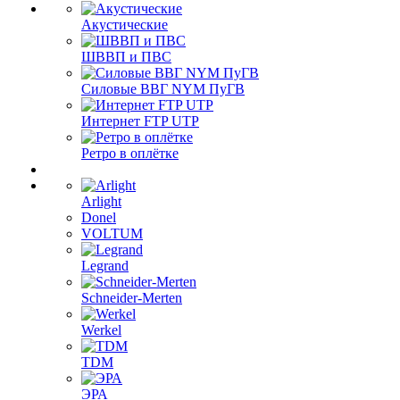
Акустические
ШВВП и ПВС
Силовые ВВГ NYM ПуГВ
Интернет FTP UTP
Ретро в оплётке
Arlight
Donel
VOLTUM
Legrand
Schneider-Merten
Werkel
TDM
ЭРА