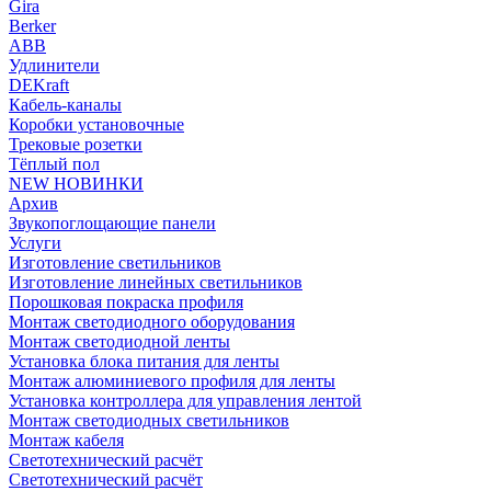
Gira
Berker
ABB
Удлинители
DEKraft
Кабель-каналы
Коробки установочные
Трековые розетки
Тёплый пол
NEW НОВИНКИ
Архив
Звукопоглощающие панели
Услуги
Изготовление светильников
Изготовление линейных светильников
Порошковая покраска профиля
Монтаж светодиодного оборудования
Монтаж светодиодной ленты
Установка блока питания для ленты
Монтаж алюминиевого профиля для ленты
Установка контроллера для управления лентой
Монтаж светодиодных светильников
Монтаж кабеля
Светотехнический расчёт
Светотехнический расчёт