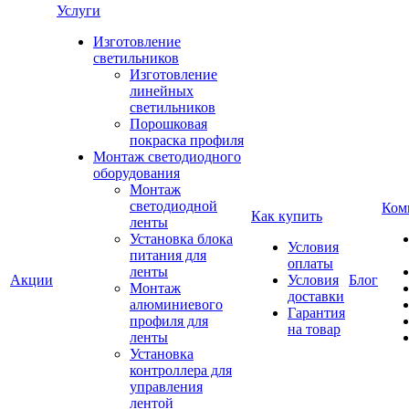
Услуги
Изготовление
светильников
Изготовление
линейных
светильников
Порошковая
покраска профиля
Монтаж светодиодного
оборудования
Монтаж
светодиодной
Ком
Как купить
ленты
Установка блока
Условия
питания для
оплаты
ленты
Акции
Условия
Блог
Монтаж
доставки
алюминиевого
Гарантия
профиля для
на товар
ленты
Установка
контроллера для
управления
лентой