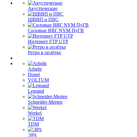
Акустические
ШВВП и ПВС
Силовые ВВГ NYM ПуГВ
Интернет FTP UTP
Ретро в оплётке
Arlight
Donel
VOLTUM
Legrand
Schneider-Merten
Werkel
TDM
ЭРА