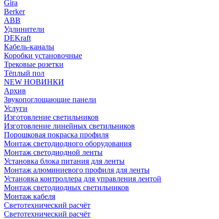
Gira
Berker
ABB
Удлинители
DEKraft
Кабель-каналы
Коробки установочные
Трековые розетки
Тёплый пол
NEW НОВИНКИ
Архив
Звукопоглощающие панели
Услуги
Изготовление светильников
Изготовление линейных светильников
Порошковая покраска профиля
Монтаж светодиодного оборудования
Монтаж светодиодной ленты
Установка блока питания для ленты
Монтаж алюминиевого профиля для ленты
Установка контроллера для управления лентой
Монтаж светодиодных светильников
Монтаж кабеля
Светотехнический расчёт
Светотехнический расчёт