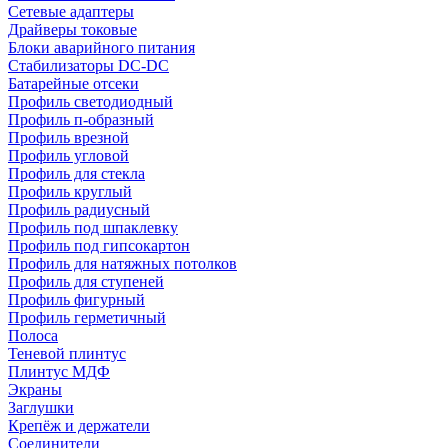
Сетевые адаптеры
Драйверы токовые
Блоки аварийного питания
Стабилизаторы DC-DC
Батарейные отсеки
Профиль светодиодный
Профиль п-образный
Профиль врезной
Профиль угловой
Профиль для стекла
Профиль круглый
Профиль радиусный
Профиль под шпаклевку
Профиль под гипсокартон
Профиль для натяжных потолков
Профиль для ступеней
Профиль фигурный
Профиль герметичный
Полоса
Теневой плинтус
Плинтус МДФ
Экраны
Заглушки
Крепёж и держатели
Соединители