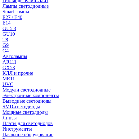
Гирлянды Клип-Лайт
Лампы светодиодные
Smart лампы
E27 / E40
E14
GU5.3
GU10
T8
G9
G4
Автолампы
AR111
GX53
КЛЛ и прочие
MR11
UVC
Модули светодиодные
Электронные компоненты
Выводные светодиоды
SMD-светодиоды
Мощные светодиоды
Линзы
Платы для светодиодов
Инструменты
Паяльное оборудование