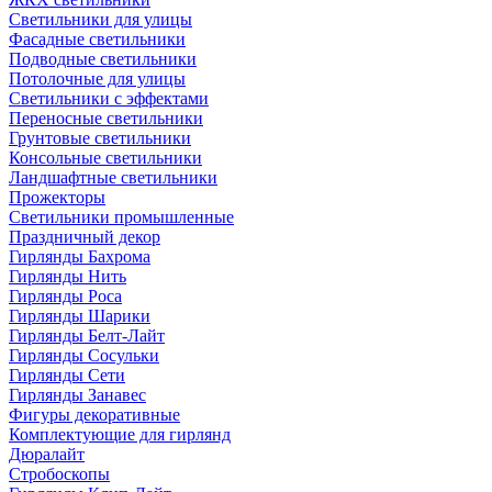
Светильники для улицы
Фасадные светильники
Подводные светильники
Потолочные для улицы
Светильники с эффектами
Переносные светильники
Грунтовые светильники
Консольные светильники
Ландшафтные светильники
Прожекторы
Светильники промышленные
Праздничный декор
Гирлянды Бахрома
Гирлянды Нить
Гирлянды Роса
Гирлянды Шарики
Гирлянды Белт-Лайт
Гирлянды Сосульки
Гирлянды Сети
Гирлянды Занавес
Фигуры декоративные
Комплектующие для гирлянд
Дюралайт
Стробоскопы