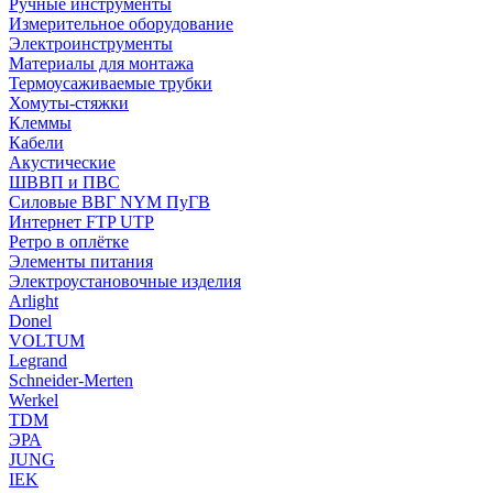
Ручные инструменты
Измерительное оборудование
Электроинструменты
Материалы для монтажа
Термоусаживаемые трубки
Хомуты-стяжки
Клеммы
Кабели
Акустические
ШВВП и ПВС
Силовые ВВГ NYM ПуГВ
Интернет FTP UTP
Ретро в оплётке
Элементы питания
Электроустановочные изделия
Arlight
Donel
VOLTUM
Legrand
Schneider-Merten
Werkel
TDM
ЭРА
JUNG
IEK