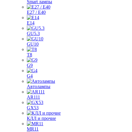
Smart лампы
E27 / E40
E14
GU5.3
GU10
T8
G9
G4
Автолампы
AR111
GX53
КЛЛ и прочие
MR11