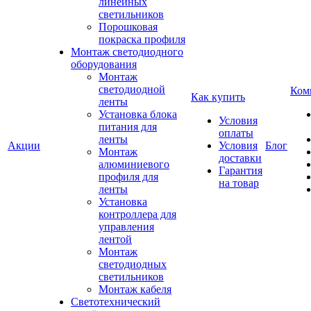
линейных
светильников
Порошковая
покраска профиля
Монтаж светодиодного
оборудования
Монтаж
светодиодной
Ком
Как купить
ленты
Установка блока
Условия
питания для
оплаты
ленты
Акции
Условия
Блог
Монтаж
доставки
алюминиевого
Гарантия
профиля для
на товар
ленты
Установка
контроллера для
управления
лентой
Монтаж
светодиодных
светильников
Монтаж кабеля
Светотехнический