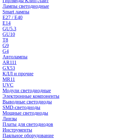
Гирлянды Клип-Лайт
Лампы светодиодные
Smart лампы
E27 / E40
E14
GU5.3
GU10
T8
G9
G4
Автолампы
AR111
GX53
КЛЛ и прочие
MR11
UVC
Модули светодиодные
Электронные компоненты
Выводные светодиоды
SMD-светодиоды
Мощные светодиоды
Линзы
Платы для светодиодов
Инструменты
Паяльное оборудование