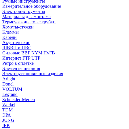
Ручные инструменты
Измерительное оборудование
Электроинструменты
Материалы для монтажа
Термоусаживаемые трубки
Хомуты-стяжки
Клеммы
Кабели
Акустические
ШВВП и ПВС
Силовые ВВГ NYM ПуГВ
Интернет FTP UTP
Ретро в оплётке
Элементы питания
Электроустановочные изделия
Arlight
Donel
VOLTUM
Legrand
Schneider-Merten
Werkel
TDM
ЭРА
JUNG
IEK