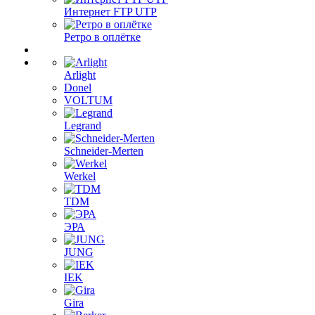
Интернет FTP UTP
Ретро в оплётке
Arlight
Donel
VOLTUM
Legrand
Schneider-Merten
Werkel
TDM
ЭРА
JUNG
IEK
Gira