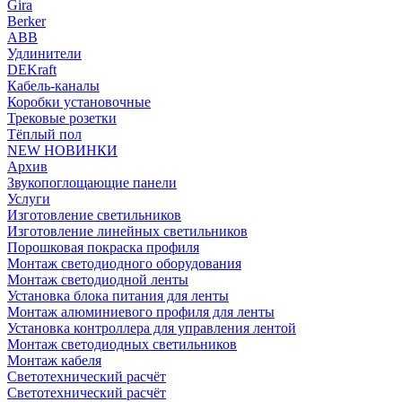
Gira
Berker
ABB
Удлинители
DEKraft
Кабель-каналы
Коробки установочные
Трековые розетки
Тёплый пол
NEW НОВИНКИ
Архив
Звукопоглощающие панели
Услуги
Изготовление светильников
Изготовление линейных светильников
Порошковая покраска профиля
Монтаж светодиодного оборудования
Монтаж светодиодной ленты
Установка блока питания для ленты
Монтаж алюминиевого профиля для ленты
Установка контроллера для управления лентой
Монтаж светодиодных светильников
Монтаж кабеля
Светотехнический расчёт
Светотехнический расчёт