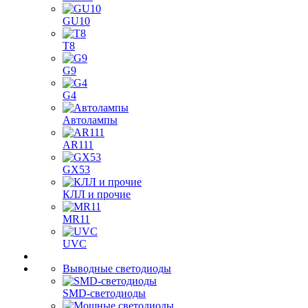
GU10
T8
G9
G4
Автолампы
AR111
GX53
КЛЛ и прочие
MR11
UVC
Выводные светодиоды
SMD-светодиоды