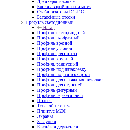
Драйверы токовые
Блоки аварийного питания
Стабилизаторы DC-DC
Батарейные отсеки
Профиль светодиодный
Назад
Профиль светодиодный
Профиль п-образный
Профиль врезной
Профиль угловой
Профиль для стекла
Профиль круглый
Профиль радиусный
Профиль под шпаклевку
Профиль под гипсокартон
Профиль для натяжных потолков
Профиль для ступеней
Профиль фигурный
Профиль герметичный
Полоса
Теневой плинтус
Плинтус МДФ
Экраны
Заглушки
Крепёж и держатели