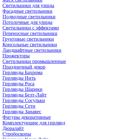
Светильники для улицы
Фасадные светильники
Подводные светильники
Потолочные для улицы
Светильники с эффектами
Переносные светильники
Грунтовые светильники
Консольные светильники
Ландшафтные светильники
Прожекторы
Светильники промышленные
Праздничный декор
Гирлянды Бахрома
Гирлянды Нить
Гирлянды Роса
Гирлянды Шарики
Гирлянды Белт-Лайт
Гирлянды Сосульки
Гирлянды Сети
Гирлянды Занавес
Фигуры декоративные
Комплектующие для гирлянд
Дюралайт
Стробоскопы