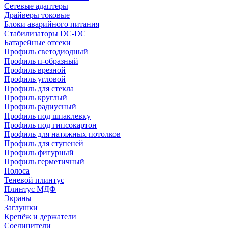
Сетевые адаптеры
Драйверы токовые
Блоки аварийного питания
Стабилизаторы DC-DC
Батарейные отсеки
Профиль светодиодный
Профиль п-образный
Профиль врезной
Профиль угловой
Профиль для стекла
Профиль круглый
Профиль радиусный
Профиль под шпаклевку
Профиль под гипсокартон
Профиль для натяжных потолков
Профиль для ступеней
Профиль фигурный
Профиль герметичный
Полоса
Теневой плинтус
Плинтус МДФ
Экраны
Заглушки
Крепёж и держатели
Соединители