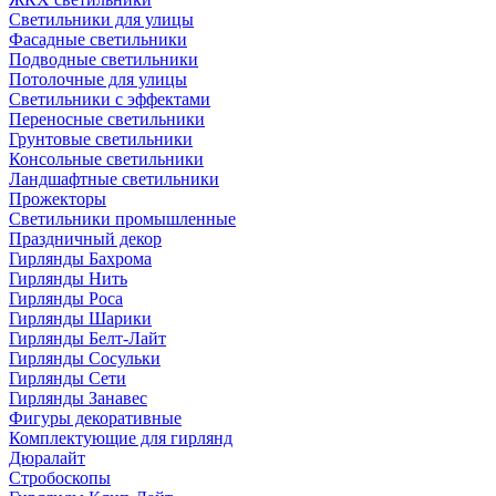
Светильники для улицы
Фасадные светильники
Подводные светильники
Потолочные для улицы
Светильники с эффектами
Переносные светильники
Грунтовые светильники
Консольные светильники
Ландшафтные светильники
Прожекторы
Светильники промышленные
Праздничный декор
Гирлянды Бахрома
Гирлянды Нить
Гирлянды Роса
Гирлянды Шарики
Гирлянды Белт-Лайт
Гирлянды Сосульки
Гирлянды Сети
Гирлянды Занавес
Фигуры декоративные
Комплектующие для гирлянд
Дюралайт
Стробоскопы