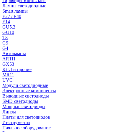
Гирлянды Клип-Лайт
Лампы светодиодные
Smart лампы
E27 / E40
E14
GU5.3
GU10
T8
G9
G4
Автолампы
AR111
GX53
КЛЛ и прочие
MR11
UVC
Модули светодиодные
Электронные компоненты
Выводные светодиоды
SMD-светодиоды
Мощные светодиоды
Линзы
Платы для светодиодов
Инструменты
Паяльное оборудование