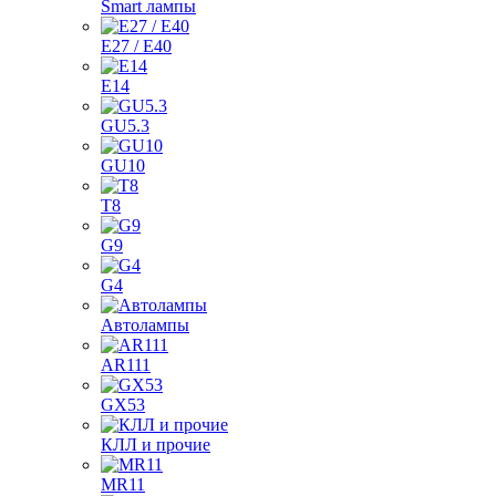
Smart лампы
E27 / E40
E14
GU5.3
GU10
T8
G9
G4
Автолампы
AR111
GX53
КЛЛ и прочие
MR11