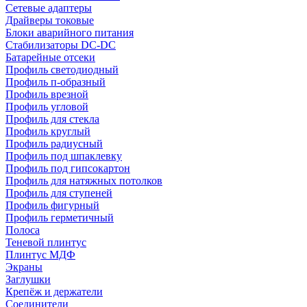
Сетевые адаптеры
Драйверы токовые
Блоки аварийного питания
Стабилизаторы DC-DC
Батарейные отсеки
Профиль светодиодный
Профиль п-образный
Профиль врезной
Профиль угловой
Профиль для стекла
Профиль круглый
Профиль радиусный
Профиль под шпаклевку
Профиль под гипсокартон
Профиль для натяжных потолков
Профиль для ступеней
Профиль фигурный
Профиль герметичный
Полоса
Теневой плинтус
Плинтус МДФ
Экраны
Заглушки
Крепёж и держатели
Соединители