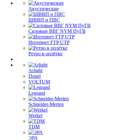
Акустические
ШВВП и ПВС
Силовые ВВГ NYM ПуГВ
Интернет FTP UTP
Ретро в оплётке
Arlight
Donel
VOLTUM
Legrand
Schneider-Merten
Werkel
TDM
ЭРА