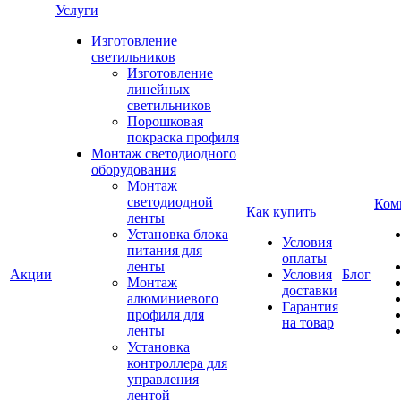
Услуги
Изготовление
светильников
Изготовление
линейных
светильников
Порошковая
покраска профиля
Монтаж светодиодного
оборудования
Монтаж
светодиодной
Ком
Как купить
ленты
Установка блока
Условия
питания для
оплаты
ленты
Акции
Условия
Блог
Монтаж
доставки
алюминиевого
Гарантия
профиля для
на товар
ленты
Установка
контроллера для
управления
лентой