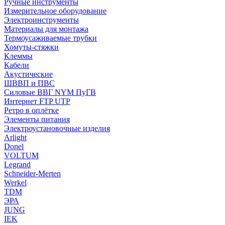
Ручные инструменты
Измерительное оборудование
Электроинструменты
Материалы для монтажа
Термоусаживаемые трубки
Хомуты-стяжки
Клеммы
Кабели
Акустические
ШВВП и ПВС
Силовые ВВГ NYM ПуГВ
Интернет FTP UTP
Ретро в оплётке
Элементы питания
Электроустановочные изделия
Arlight
Donel
VOLTUM
Legrand
Schneider-Merten
Werkel
TDM
ЭРА
JUNG
IEK