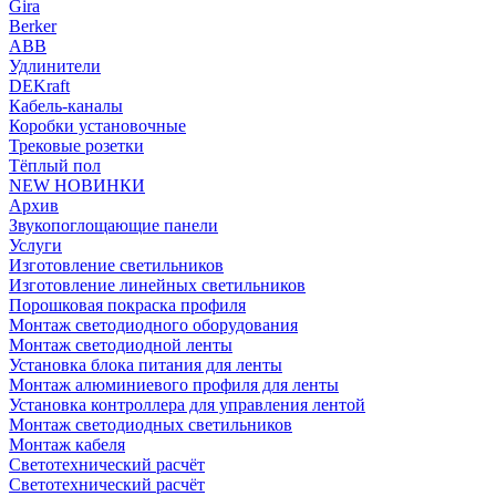
Gira
Berker
ABB
Удлинители
DEKraft
Кабель-каналы
Коробки установочные
Трековые розетки
Тёплый пол
NEW НОВИНКИ
Архив
Звукопоглощающие панели
Услуги
Изготовление светильников
Изготовление линейных светильников
Порошковая покраска профиля
Монтаж светодиодного оборудования
Монтаж светодиодной ленты
Установка блока питания для ленты
Монтаж алюминиевого профиля для ленты
Установка контроллера для управления лентой
Монтаж светодиодных светильников
Монтаж кабеля
Светотехнический расчёт
Светотехнический расчёт