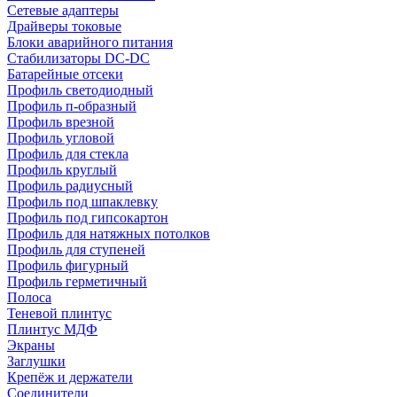
Сетевые адаптеры
Драйверы токовые
Блоки аварийного питания
Стабилизаторы DC-DC
Батарейные отсеки
Профиль светодиодный
Профиль п-образный
Профиль врезной
Профиль угловой
Профиль для стекла
Профиль круглый
Профиль радиусный
Профиль под шпаклевку
Профиль под гипсокартон
Профиль для натяжных потолков
Профиль для ступеней
Профиль фигурный
Профиль герметичный
Полоса
Теневой плинтус
Плинтус МДФ
Экраны
Заглушки
Крепёж и держатели
Соединители