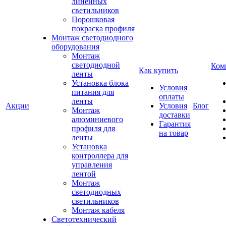
линейных
светильников
Порошковая
покраска профиля
Монтаж светодиодного
оборудования
Монтаж
светодиодной
Ком
Как купить
ленты
Установка блока
Условия
питания для
оплаты
ленты
Акции
Условия
Блог
Монтаж
доставки
алюминиевого
Гарантия
профиля для
на товар
ленты
Установка
контроллера для
управления
лентой
Монтаж
светодиодных
светильников
Монтаж кабеля
Светотехнический