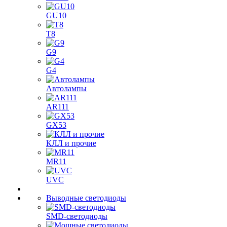
GU10
T8
G9
G4
Автолампы
AR111
GX53
КЛЛ и прочие
MR11
UVC
Выводные светодиоды
SMD-светодиоды