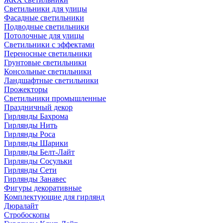
Светильники для улицы
Фасадные светильники
Подводные светильники
Потолочные для улицы
Светильники с эффектами
Переносные светильники
Грунтовые светильники
Консольные светильники
Ландшафтные светильники
Прожекторы
Светильники промышленные
Праздничный декор
Гирлянды Бахрома
Гирлянды Нить
Гирлянды Роса
Гирлянды Шарики
Гирлянды Белт-Лайт
Гирлянды Сосульки
Гирлянды Сети
Гирлянды Занавес
Фигуры декоративные
Комплектующие для гирлянд
Дюралайт
Стробоскопы