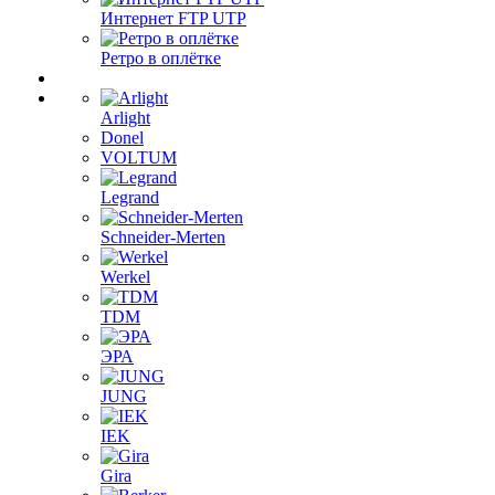
Интернет FTP UTP
Ретро в оплётке
Arlight
Donel
VOLTUM
Legrand
Schneider-Merten
Werkel
TDM
ЭРА
JUNG
IEK
Gira