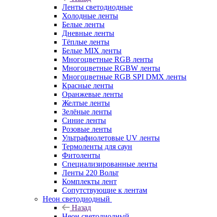
Ленты светодиодные
Холодные ленты
Белые ленты
Дневные ленты
Тёплые ленты
Белые MIX ленты
Многоцветные RGB ленты
Многоцветные RGBW ленты
Многоцветные RGB SPI DMX ленты
Красные ленты
Оранжевые ленты
Желтые ленты
Зелёные ленты
Синие ленты
Розовые ленты
Ультрафиолетовые UV ленты
Термоленты для саун
Фитоленты
Специализированные ленты
Ленты 220 Вольт
Комплекты лент
Сопутствующие к лентам
Неон светодиодный
Назад
Неон светодиодный