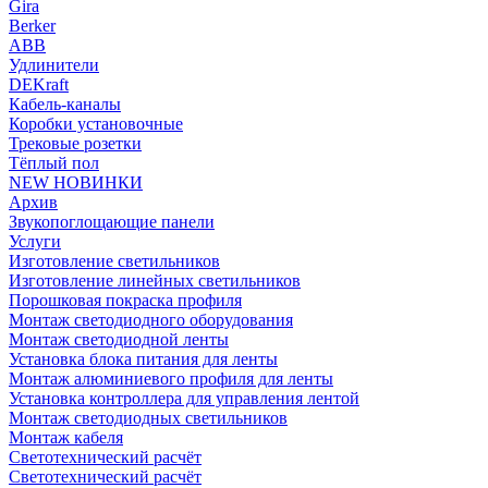
Gira
Berker
ABB
Удлинители
DEKraft
Кабель-каналы
Коробки установочные
Трековые розетки
Тёплый пол
NEW НОВИНКИ
Архив
Звукопоглощающие панели
Услуги
Изготовление светильников
Изготовление линейных светильников
Порошковая покраска профиля
Монтаж светодиодного оборудования
Монтаж светодиодной ленты
Установка блока питания для ленты
Монтаж алюминиевого профиля для ленты
Установка контроллера для управления лентой
Монтаж светодиодных светильников
Монтаж кабеля
Светотехнический расчёт
Светотехнический расчёт