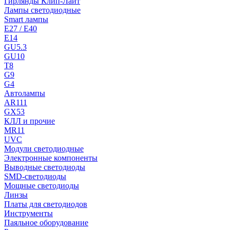
Гирлянды Клип-Лайт
Лампы светодиодные
Smart лампы
E27 / E40
E14
GU5.3
GU10
T8
G9
G4
Автолампы
AR111
GX53
КЛЛ и прочие
MR11
UVC
Модули светодиодные
Электронные компоненты
Выводные светодиоды
SMD-светодиоды
Мощные светодиоды
Линзы
Платы для светодиодов
Инструменты
Паяльное оборудование