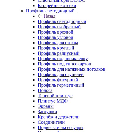
Стабилизаторы DC-DC
Батарейные отсеки
Профиль светодиодный
Назад
Профиль светодиодный
Профиль п-образный
Профиль врезной
Профиль угловой
Профиль для стекла
Профиль круглый
Профиль радиусный
Профиль под шпаклевку
Профиль под гипсокартон
Профиль для натяжных потолков
Профиль для ступеней
Профиль фигурный
Профиль герметичный
Полоса
Теневой плинтус
Плинтус МДФ
Экраны
Заглушки
Крепёж и держатели
Соединители
Подвесы и аксессуары