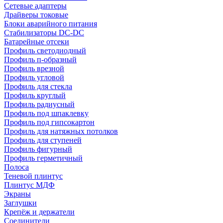
Сетевые адаптеры
Драйверы токовые
Блоки аварийного питания
Стабилизаторы DC-DC
Батарейные отсеки
Профиль светодиодный
Профиль п-образный
Профиль врезной
Профиль угловой
Профиль для стекла
Профиль круглый
Профиль радиусный
Профиль под шпаклевку
Профиль под гипсокартон
Профиль для натяжных потолков
Профиль для ступеней
Профиль фигурный
Профиль герметичный
Полоса
Теневой плинтус
Плинтус МДФ
Экраны
Заглушки
Крепёж и держатели
Соединители