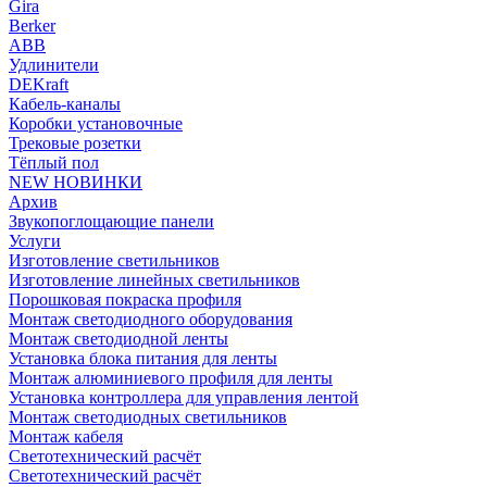
Gira
Berker
ABB
Удлинители
DEKraft
Кабель-каналы
Коробки установочные
Трековые розетки
Тёплый пол
NEW НОВИНКИ
Архив
Звукопоглощающие панели
Услуги
Изготовление светильников
Изготовление линейных светильников
Порошковая покраска профиля
Монтаж светодиодного оборудования
Монтаж светодиодной ленты
Установка блока питания для ленты
Монтаж алюминиевого профиля для ленты
Установка контроллера для управления лентой
Монтаж светодиодных светильников
Монтаж кабеля
Светотехнический расчёт
Светотехнический расчёт