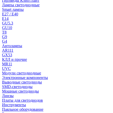
Гирлянды Клип-Лайт
Лампы светодиодные
Smart лампы
E27 / E40
E14
GU5.3
GU10
T8
G9
G4
Автолампы
AR111
GX53
КЛЛ и прочие
MR11
UVC
Модули светодиодные
Электронные компоненты
Выводные светодиоды
SMD-светодиоды
Мощные светодиоды
Линзы
Платы для светодиодов
Инструменты
Паяльное оборудование