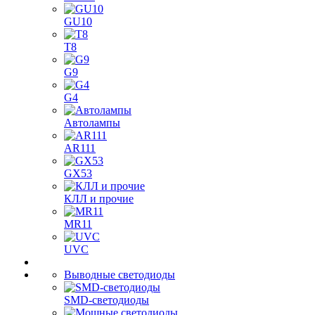
GU10
T8
G9
G4
Автолампы
AR111
GX53
КЛЛ и прочие
MR11
UVC
Выводные светодиоды
SMD-светодиоды