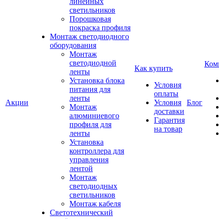
линейных
светильников
Порошковая
покраска профиля
Монтаж светодиодного
оборудования
Монтаж
светодиодной
Ком
Как купить
ленты
Установка блока
Условия
питания для
оплаты
ленты
Акции
Условия
Блог
Монтаж
доставки
алюминиевого
Гарантия
профиля для
на товар
ленты
Установка
контроллера для
управления
лентой
Монтаж
светодиодных
светильников
Монтаж кабеля
Светотехнический