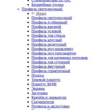
Стабилизаторы DC-DC
Батарейные отсеки
Профиль светодиодный
Назад
Профиль светодиодный
Профиль п-образный
Профиль врезной
Профиль угловой
Профиль для стекла
Профиль круглый
Профиль радиусный
Профиль под шпаклевку
Профиль под гипсокартон
Профиль для натяжных потолков
Профиль для ступеней
Профиль фигурный
Профиль герметичный
Полоса
Теневой плинтус
Плинтус МДФ
Экраны
Заглушки
Крепёж и держатели
Соединители
Подвесы и аксессуары