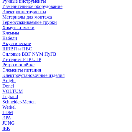
Ручные инструменты
Измерительное оборудование
Электроинструменты
Материалы для монтажа
Термоусаживаемые трубки
Хомуты-стяжки
Клеммы
Кабели
Акустические
ШВВП и ПВС
Силовые ВВГ NYM ПуГВ
Интернет FTP UTP
Ретро в оплётке
Элементы питания
Электроустановочные изделия
Arlight
Donel
VOLTUM
Legrand
Schneider-Merten
Werkel
TDM
ЭРА
JUNG
IEK