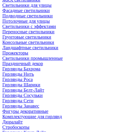
Светильники для улицы
Фасадные светильники
Подводные светильники
Потолочные для улицы
Светильники с эффектами
Переносные светильники
Грунтовые светильники
Консольные светильники
Ландшафтные светильники
Прожекторы
Светильники промышленные
Праздничный декор
Гирлянды Бахрома
Гирлянды Нить
Гирлянды Роса
Гирлянды Шарики
Гирлянды Белт-Лайт
Гирлянды Сосульки
Гирлянды Сети
Гирлянды Занавес
Фигуры декоративные
Комплектующие для гирлянд
Дюралайт
Стробоскопы