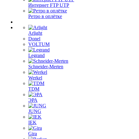
Интернет FTP UTP
Ретро в оплётке
Arlight
Donel
VOLTUM
Legrand
Schneider-Merten
Werkel
TDM
ЭРА
JUNG
IEK
Gira