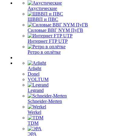
Акустические
ШВВП и ПВС
Силовые ВВГ NYM ПуГВ
Интернет FTP UTP
Ретро в оплётке
Arlight
Donel
VOLTUM
Legrand
Schneider-Merten
Werkel
TDM
ЭРА