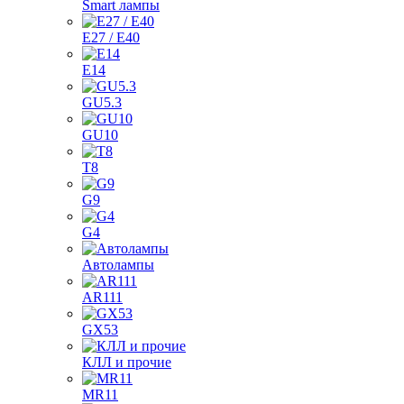
Smart лампы
E27 / E40
E14
GU5.3
GU10
T8
G9
G4
Автолампы
AR111
GX53
КЛЛ и прочие
MR11