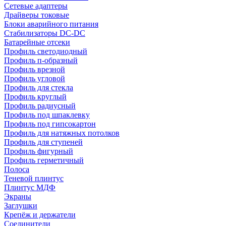
Сетевые адаптеры
Драйверы токовые
Блоки аварийного питания
Стабилизаторы DC-DC
Батарейные отсеки
Профиль светодиодный
Профиль п-образный
Профиль врезной
Профиль угловой
Профиль для стекла
Профиль круглый
Профиль радиусный
Профиль под шпаклевку
Профиль под гипсокартон
Профиль для натяжных потолков
Профиль для ступеней
Профиль фигурный
Профиль герметичный
Полоса
Теневой плинтус
Плинтус МДФ
Экраны
Заглушки
Крепёж и держатели
Соединители