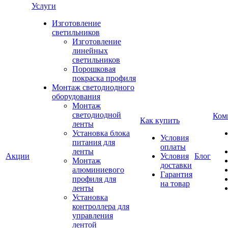
Услуги
Изготовление
светильников
Изготовление
линейных
светильников
Порошковая
покраска профиля
Монтаж светодиодного
оборудования
Монтаж
светодиодной
Ком
Как купить
ленты
Установка блока
Условия
питания для
оплаты
ленты
Акции
Условия
Блог
Монтаж
доставки
алюминиевого
Гарантия
профиля для
на товар
ленты
Установка
контроллера для
управления
лентой