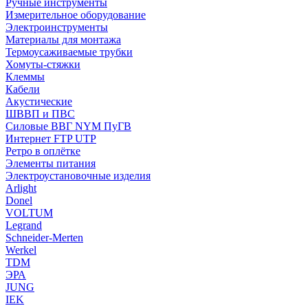
Ручные инструменты
Измерительное оборудование
Электроинструменты
Материалы для монтажа
Термоусаживаемые трубки
Хомуты-стяжки
Клеммы
Кабели
Акустические
ШВВП и ПВС
Силовые ВВГ NYM ПуГВ
Интернет FTP UTP
Ретро в оплётке
Элементы питания
Электроустановочные изделия
Arlight
Donel
VOLTUM
Legrand
Schneider-Merten
Werkel
TDM
ЭРА
JUNG
IEK