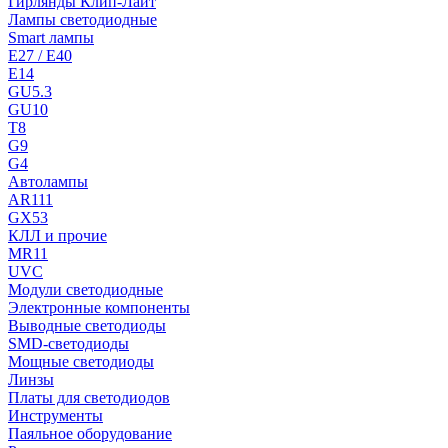
Гирлянды Клип-Лайт
Лампы светодиодные
Smart лампы
E27 / E40
E14
GU5.3
GU10
T8
G9
G4
Автолампы
AR111
GX53
КЛЛ и прочие
MR11
UVC
Модули светодиодные
Электронные компоненты
Выводные светодиоды
SMD-светодиоды
Мощные светодиоды
Линзы
Платы для светодиодов
Инструменты
Паяльное оборудование