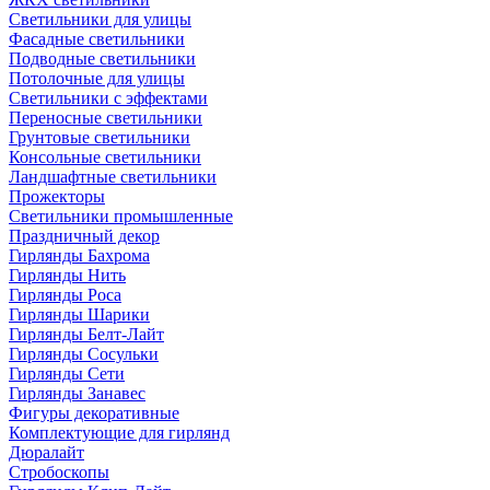
Светильники для улицы
Фасадные светильники
Подводные светильники
Потолочные для улицы
Светильники с эффектами
Переносные светильники
Грунтовые светильники
Консольные светильники
Ландшафтные светильники
Прожекторы
Светильники промышленные
Праздничный декор
Гирлянды Бахрома
Гирлянды Нить
Гирлянды Роса
Гирлянды Шарики
Гирлянды Белт-Лайт
Гирлянды Сосульки
Гирлянды Сети
Гирлянды Занавес
Фигуры декоративные
Комплектующие для гирлянд
Дюралайт
Стробоскопы