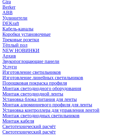
Gira
Berker
ABB
Удлинители
DEKraft
Кабель-каналы
Коробки установочные
Трековые розетки
Тёплый пол
NEW НОВИНКИ
Архив
Звукопоглощающие панели
Услуги
Изготовление светильников
Изготовление линейных светильников
Порошковая покраска профиля
Монтаж светодиодного оборудования
Монтаж светодиодной ленты
Установка блока питания для ленты
Монтаж алюминиевого профиля для ленты
Установка контроллера для управления лентой
Монтаж светодиодных светильников
Монтаж кабеля
Светотехнический расчёт
Светотехнический расчёт