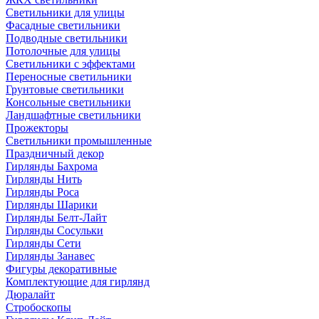
Светильники для улицы
Фасадные светильники
Подводные светильники
Потолочные для улицы
Светильники с эффектами
Переносные светильники
Грунтовые светильники
Консольные светильники
Ландшафтные светильники
Прожекторы
Светильники промышленные
Праздничный декор
Гирлянды Бахрома
Гирлянды Нить
Гирлянды Роса
Гирлянды Шарики
Гирлянды Белт-Лайт
Гирлянды Сосульки
Гирлянды Сети
Гирлянды Занавес
Фигуры декоративные
Комплектующие для гирлянд
Дюралайт
Стробоскопы