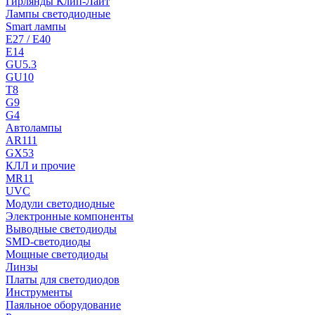
Гирлянды Клип-Лайт
Лампы светодиодные
Smart лампы
E27 / E40
E14
GU5.3
GU10
T8
G9
G4
Автолампы
AR111
GX53
КЛЛ и прочие
MR11
UVC
Модули светодиодные
Электронные компоненты
Выводные светодиоды
SMD-светодиоды
Мощные светодиоды
Линзы
Платы для светодиодов
Инструменты
Паяльное оборудование