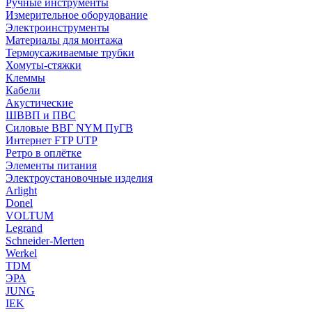
Ручные инструменты
Измерительное оборудование
Электроинструменты
Материалы для монтажа
Термоусаживаемые трубки
Хомуты-стяжки
Клеммы
Кабели
Акустические
ШВВП и ПВС
Силовые ВВГ NYM ПуГВ
Интернет FTP UTP
Ретро в оплётке
Элементы питания
Электроустановочные изделия
Arlight
Donel
VOLTUM
Legrand
Schneider-Merten
Werkel
TDM
ЭРА
JUNG
IEK