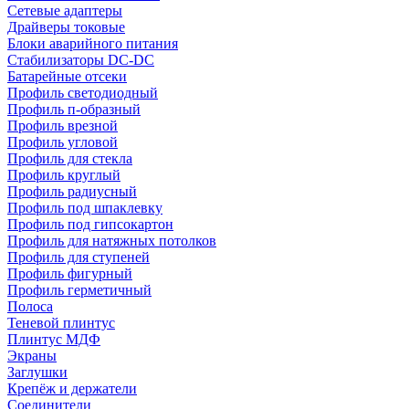
Сетевые адаптеры
Драйверы токовые
Блоки аварийного питания
Стабилизаторы DC-DC
Батарейные отсеки
Профиль светодиодный
Профиль п-образный
Профиль врезной
Профиль угловой
Профиль для стекла
Профиль круглый
Профиль радиусный
Профиль под шпаклевку
Профиль под гипсокартон
Профиль для натяжных потолков
Профиль для ступеней
Профиль фигурный
Профиль герметичный
Полоса
Теневой плинтус
Плинтус МДФ
Экраны
Заглушки
Крепёж и держатели
Соединители