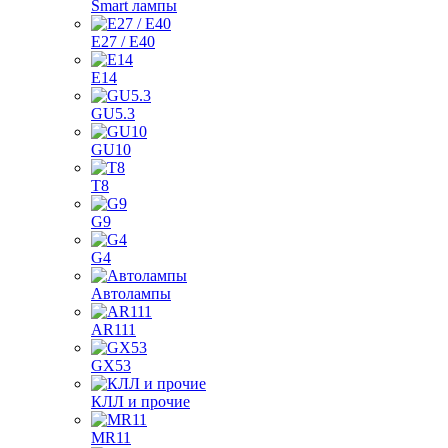
Smart лампы
E27 / E40
E14
GU5.3
GU10
T8
G9
G4
Автолампы
AR111
GX53
КЛЛ и прочие
MR11