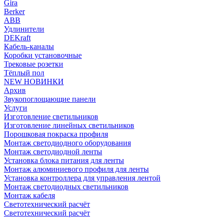
Gira
Berker
ABB
Удлинители
DEKraft
Кабель-каналы
Коробки установочные
Трековые розетки
Тёплый пол
NEW НОВИНКИ
Архив
Звукопоглощающие панели
Услуги
Изготовление светильников
Изготовление линейных светильников
Порошковая покраска профиля
Монтаж светодиодного оборудования
Монтаж светодиодной ленты
Установка блока питания для ленты
Монтаж алюминиевого профиля для ленты
Установка контроллера для управления лентой
Монтаж светодиодных светильников
Монтаж кабеля
Светотехнический расчёт
Светотехнический расчёт