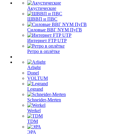
Акустические
ШВВП и ПВС
Силовые ВВГ NYM ПуГВ
Интернет FTP UTP
Ретро в оплётке
Arlight
Donel
VOLTUM
Legrand
Schneider-Merten
Werkel
TDM
ЭРА