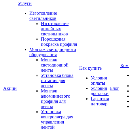
Услуги
Изготовление
светильников
Изготовление
линейных
светильников
Порошковая
покраска профиля
Монтаж светодиодного
оборудования
Монтаж
светодиодной
Ком
Как купить
ленты
Установка блока
Условия
питания для
оплаты
ленты
Акции
Условия
Блог
Монтаж
доставки
алюминиевого
Гарантия
профиля для
на товар
ленты
Установка
контроллера для
управления
лентой