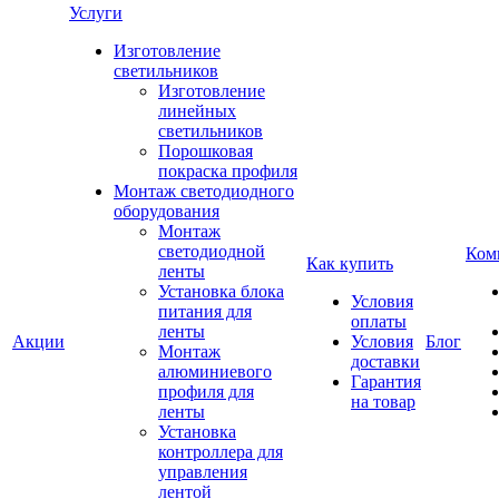
Услуги
Изготовление
светильников
Изготовление
линейных
светильников
Порошковая
покраска профиля
Монтаж светодиодного
оборудования
Монтаж
светодиодной
Ком
Как купить
ленты
Установка блока
Условия
питания для
оплаты
ленты
Акции
Условия
Блог
Монтаж
доставки
алюминиевого
Гарантия
профиля для
на товар
ленты
Установка
контроллера для
управления
лентой