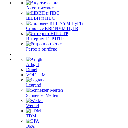
Акустические
ШВВП и ПВС
Силовые ВВГ NYM ПуГВ
Интернет FTP UTP
Ретро в оплётке
Arlight
Donel
VOLTUM
Legrand
Schneider-Merten
Werkel
TDM
ЭРА