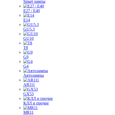
Smart лампы
E27 / E40
E14
GU5.3
GU10
T8
G9
G4
Автолампы
AR111
GX53
КЛЛ и прочие
MR11