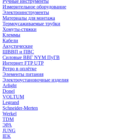
Ручные инструменты
Измерительное оборудование
Электроинструменты
Материалы для монтажа
Термоусаживаемые трубки
Хомуты-стяжки
Клеммы
Кабели
Акустические
ШВВП и ПВС
Силовые ВВГ NYM ПуГВ
Интернет FTP UTP
Ретро в оплётке
Элементы питания
Электроустановочные изделия
Arlight
Donel
VOLTUM
Legrand
Schneider-Merten
Werkel
TDM
ЭРА
JUNG
IEK