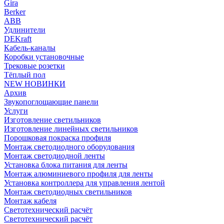
Gira
Berker
ABB
Удлинители
DEKraft
Кабель-каналы
Коробки установочные
Трековые розетки
Тёплый пол
NEW НОВИНКИ
Архив
Звукопоглощающие панели
Услуги
Изготовление светильников
Изготовление линейных светильников
Порошковая покраска профиля
Монтаж светодиодного оборудования
Монтаж светодиодной ленты
Установка блока питания для ленты
Монтаж алюминиевого профиля для ленты
Установка контроллера для управления лентой
Монтаж светодиодных светильников
Монтаж кабеля
Светотехнический расчёт
Светотехнический расчёт