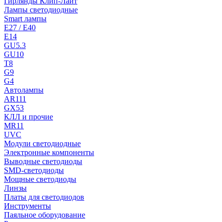
Гирлянды Клип-Лайт
Лампы светодиодные
Smart лампы
E27 / E40
E14
GU5.3
GU10
T8
G9
G4
Автолампы
AR111
GX53
КЛЛ и прочие
MR11
UVC
Модули светодиодные
Электронные компоненты
Выводные светодиоды
SMD-светодиоды
Мощные светодиоды
Линзы
Платы для светодиодов
Инструменты
Паяльное оборудование