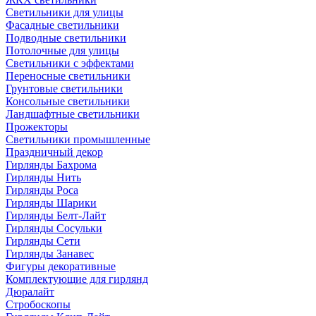
Светильники для улицы
Фасадные светильники
Подводные светильники
Потолочные для улицы
Светильники с эффектами
Переносные светильники
Грунтовые светильники
Консольные светильники
Ландшафтные светильники
Прожекторы
Светильники промышленные
Праздничный декор
Гирлянды Бахрома
Гирлянды Нить
Гирлянды Роса
Гирлянды Шарики
Гирлянды Белт-Лайт
Гирлянды Сосульки
Гирлянды Сети
Гирлянды Занавес
Фигуры декоративные
Комплектующие для гирлянд
Дюралайт
Стробоскопы