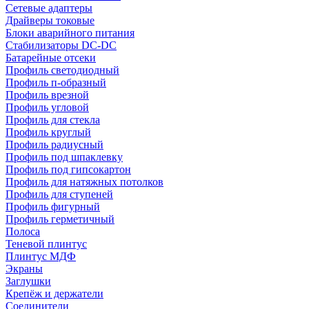
Сетевые адаптеры
Драйверы токовые
Блоки аварийного питания
Стабилизаторы DC-DC
Батарейные отсеки
Профиль светодиодный
Профиль п-образный
Профиль врезной
Профиль угловой
Профиль для стекла
Профиль круглый
Профиль радиусный
Профиль под шпаклевку
Профиль под гипсокартон
Профиль для натяжных потолков
Профиль для ступеней
Профиль фигурный
Профиль герметичный
Полоса
Теневой плинтус
Плинтус МДФ
Экраны
Заглушки
Крепёж и держатели
Соединители