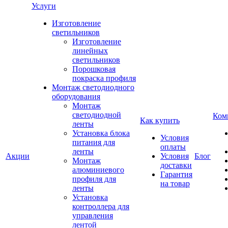
Услуги
Изготовление
светильников
Изготовление
линейных
светильников
Порошковая
покраска профиля
Монтаж светодиодного
оборудования
Монтаж
светодиодной
Ком
Как купить
ленты
Установка блока
Условия
питания для
оплаты
ленты
Акции
Условия
Блог
Монтаж
доставки
алюминиевого
Гарантия
профиля для
на товар
ленты
Установка
контроллера для
управления
лентой