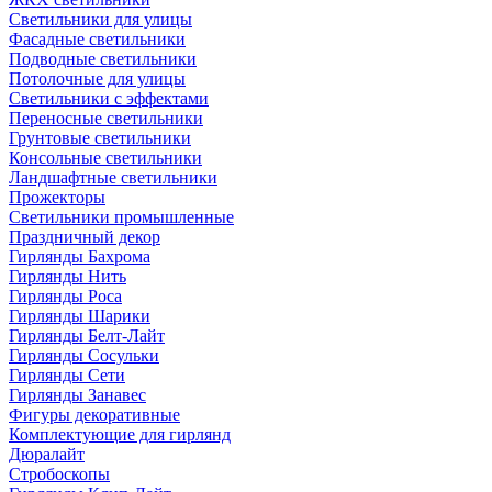
Светильники для улицы
Фасадные светильники
Подводные светильники
Потолочные для улицы
Светильники с эффектами
Переносные светильники
Грунтовые светильники
Консольные светильники
Ландшафтные светильники
Прожекторы
Светильники промышленные
Праздничный декор
Гирлянды Бахрома
Гирлянды Нить
Гирлянды Роса
Гирлянды Шарики
Гирлянды Белт-Лайт
Гирлянды Сосульки
Гирлянды Сети
Гирлянды Занавес
Фигуры декоративные
Комплектующие для гирлянд
Дюралайт
Стробоскопы