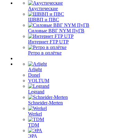
Акустические
ШВВП и ПВС
Силовые ВВГ NYM ПуГВ
Интернет FTP UTP
Ретро в оплётке
Arlight
Donel
VOLTUM
Legrand
Schneider-Merten
Werkel
TDM
ЭРА