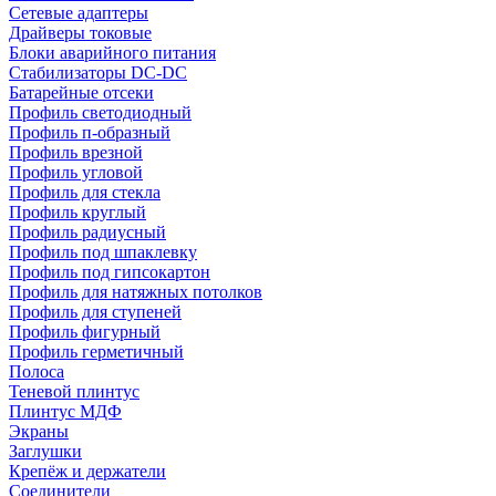
Сетевые адаптеры
Драйверы токовые
Блоки аварийного питания
Стабилизаторы DC-DC
Батарейные отсеки
Профиль светодиодный
Профиль п-образный
Профиль врезной
Профиль угловой
Профиль для стекла
Профиль круглый
Профиль радиусный
Профиль под шпаклевку
Профиль под гипсокартон
Профиль для натяжных потолков
Профиль для ступеней
Профиль фигурный
Профиль герметичный
Полоса
Теневой плинтус
Плинтус МДФ
Экраны
Заглушки
Крепёж и держатели
Соединители