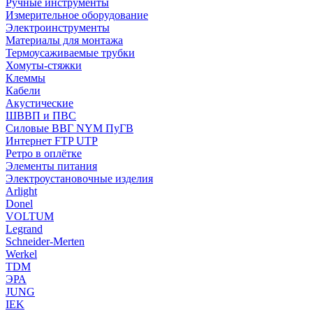
Ручные инструменты
Измерительное оборудование
Электроинструменты
Материалы для монтажа
Термоусаживаемые трубки
Хомуты-стяжки
Клеммы
Кабели
Акустические
ШВВП и ПВС
Силовые ВВГ NYM ПуГВ
Интернет FTP UTP
Ретро в оплётке
Элементы питания
Электроустановочные изделия
Arlight
Donel
VOLTUM
Legrand
Schneider-Merten
Werkel
TDM
ЭРА
JUNG
IEK