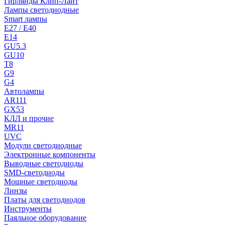
Гирлянды Клип-Лайт
Лампы светодиодные
Smart лампы
E27 / E40
E14
GU5.3
GU10
T8
G9
G4
Автолампы
AR111
GX53
КЛЛ и прочие
MR11
UVC
Модули светодиодные
Электронные компоненты
Выводные светодиоды
SMD-светодиоды
Мощные светодиоды
Линзы
Платы для светодиодов
Инструменты
Паяльное оборудование