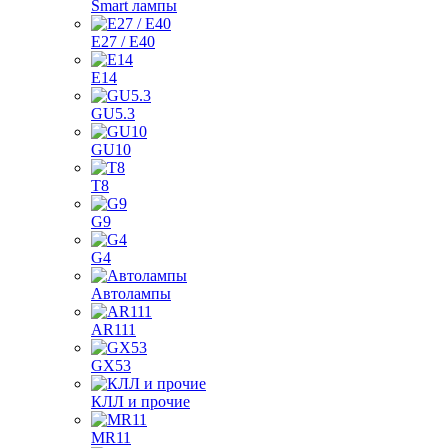
Smart лампы
E27 / E40
E14
GU5.3
GU10
T8
G9
G4
Автолампы
AR111
GX53
КЛЛ и прочие
MR11