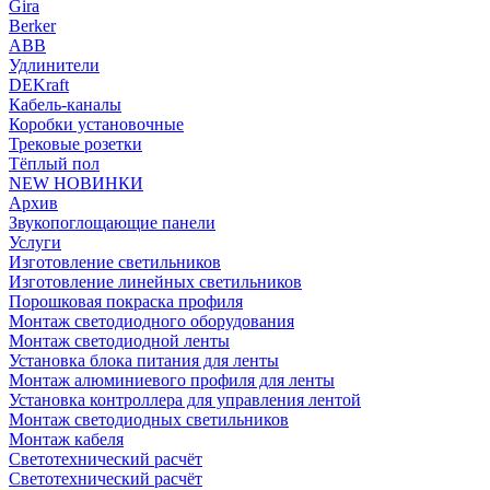
Gira
Berker
ABB
Удлинители
DEKraft
Кабель-каналы
Коробки установочные
Трековые розетки
Тёплый пол
NEW НОВИНКИ
Архив
Звукопоглощающие панели
Услуги
Изготовление светильников
Изготовление линейных светильников
Порошковая покраска профиля
Монтаж светодиодного оборудования
Монтаж светодиодной ленты
Установка блока питания для ленты
Монтаж алюминиевого профиля для ленты
Установка контроллера для управления лентой
Монтаж светодиодных светильников
Монтаж кабеля
Светотехнический расчёт
Светотехнический расчёт