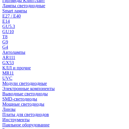
Гирлянды Клип-Лайт
Лампы светодиодные
Smart лампы
E27 / E40
E14
GU5.3
GU10
T8
G9
G4
Автолампы
AR111
GX53
КЛЛ и прочие
MR11
UVC
Модули светодиодные
Электронные компоненты
Выводные светодиоды
SMD-светодиоды
Мощные светодиоды
Линзы
Платы для светодиодов
Инструменты
Паяльное оборудование