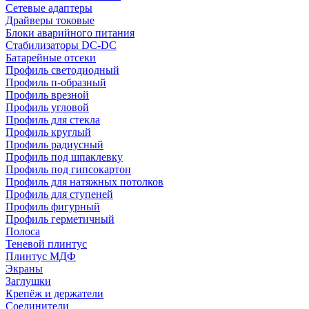
Сетевые адаптеры
Драйверы токовые
Блоки аварийного питания
Стабилизаторы DC-DC
Батарейные отсеки
Профиль светодиодный
Профиль п-образный
Профиль врезной
Профиль угловой
Профиль для стекла
Профиль круглый
Профиль радиусный
Профиль под шпаклевку
Профиль под гипсокартон
Профиль для натяжных потолков
Профиль для ступеней
Профиль фигурный
Профиль герметичный
Полоса
Теневой плинтус
Плинтус МДФ
Экраны
Заглушки
Крепёж и держатели
Соединители