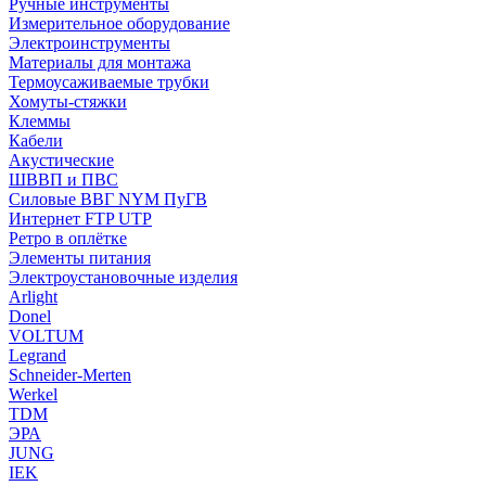
Ручные инструменты
Измерительное оборудование
Электроинструменты
Материалы для монтажа
Термоусаживаемые трубки
Хомуты-стяжки
Клеммы
Кабели
Акустические
ШВВП и ПВС
Силовые ВВГ NYM ПуГВ
Интернет FTP UTP
Ретро в оплётке
Элементы питания
Электроустановочные изделия
Arlight
Donel
VOLTUM
Legrand
Schneider-Merten
Werkel
TDM
ЭРА
JUNG
IEK