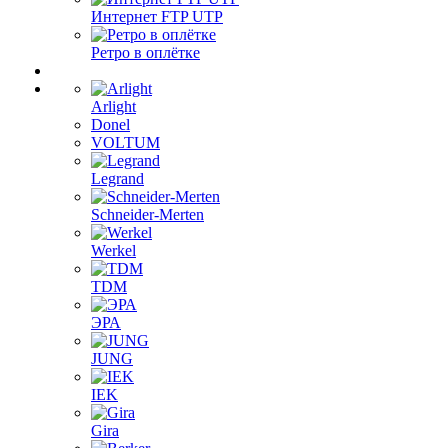
Интернет FTP UTP
Ретро в оплётке
Arlight
Donel
VOLTUM
Legrand
Schneider-Merten
Werkel
TDM
ЭРА
JUNG
IEK
Gira