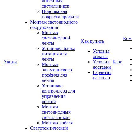
линейных
светильников
Порошковая
покраска профиля
Монтаж светодиодного
оборудования
Монтаж
светодиодной
Ком
Как купить
ленты
Установка блока
Условия
питания для
оплаты
ленты
Акции
Условия
Блог
Монтаж
доставки
алюминиевого
Гарантия
профиля для
на товар
ленты
Установка
контроллера для
управления
лентой
Монтаж
светодиодных
светильников
Монтаж кабеля
Светотехнический