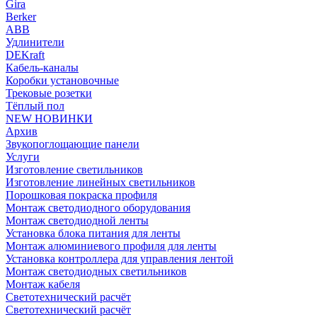
Gira
Berker
ABB
Удлинители
DEKraft
Кабель-каналы
Коробки установочные
Трековые розетки
Тёплый пол
NEW НОВИНКИ
Архив
Звукопоглощающие панели
Услуги
Изготовление светильников
Изготовление линейных светильников
Порошковая покраска профиля
Монтаж светодиодного оборудования
Монтаж светодиодной ленты
Установка блока питания для ленты
Монтаж алюминиевого профиля для ленты
Установка контроллера для управления лентой
Монтаж светодиодных светильников
Монтаж кабеля
Светотехнический расчёт
Светотехнический расчёт