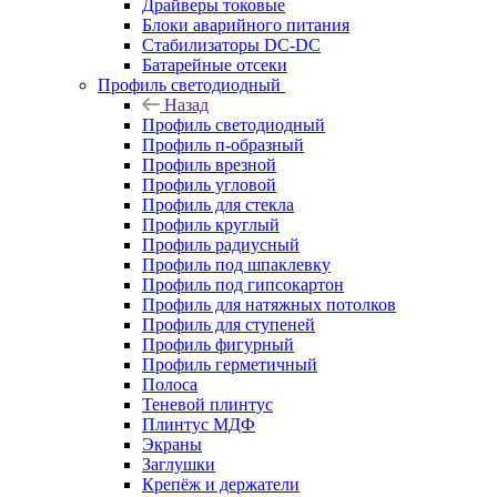
Драйверы токовые
Блоки аварийного питания
Стабилизаторы DC-DC
Батарейные отсеки
Профиль светодиодный
Назад
Профиль светодиодный
Профиль п-образный
Профиль врезной
Профиль угловой
Профиль для стекла
Профиль круглый
Профиль радиусный
Профиль под шпаклевку
Профиль под гипсокартон
Профиль для натяжных потолков
Профиль для ступеней
Профиль фигурный
Профиль герметичный
Полоса
Теневой плинтус
Плинтус МДФ
Экраны
Заглушки
Крепёж и держатели