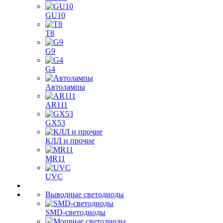
GU10
T8
G9
G4
Автолампы
AR111
GX53
КЛЛ и прочие
MR11
UVC
Выводные светодиоды
SMD-светодиоды