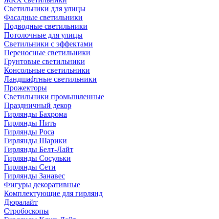
Светильники для улицы
Фасадные светильники
Подводные светильники
Потолочные для улицы
Светильники с эффектами
Переносные светильники
Грунтовые светильники
Консольные светильники
Ландшафтные светильники
Прожекторы
Светильники промышленные
Праздничный декор
Гирлянды Бахрома
Гирлянды Нить
Гирлянды Роса
Гирлянды Шарики
Гирлянды Белт-Лайт
Гирлянды Сосульки
Гирлянды Сети
Гирлянды Занавес
Фигуры декоративные
Комплектующие для гирлянд
Дюралайт
Стробоскопы