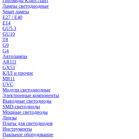
Гирлянды Клип-Лайт
Лампы светодиодные
Smart лампы
E27 / E40
E14
GU5.3
GU10
T8
G9
G4
Автолампы
AR111
GX53
КЛЛ и прочие
MR11
UVC
Модули светодиодные
Электронные компоненты
Выводные светодиоды
SMD-светодиоды
Мощные светодиоды
Линзы
Платы для светодиодов
Инструменты
Паяльное оборудование