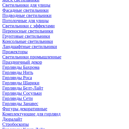
Светильники для улицы
Фасадные светильники
Подводные светильники
Потолочные для улицы
Светильники с эффектами
Переносные светильники
Грунтовые светильники
Консольные светильники
Ландшафтные светильники
Прожекторы
Светильники промышленные
Праздничный декор
Гирлянды Бахрома
Гирлянды Нить
Гирлянды Роса
Гирлянды Шарики
Гирлянды Белт-Лайт
Гирлянды Сосульки
Гирлянды Сети
Гирлянды Занавес
Фигуры декоративные
Комплектующие для гирлянд
Дюралайт
Стробоскопы