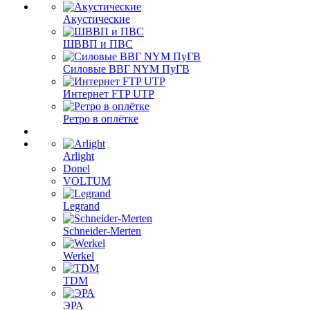
Акустические
ШВВП и ПВС
Силовые ВВГ NYM ПуГВ
Интернет FTP UTP
Ретро в оплётке
Arlight
Donel
VOLTUM
Legrand
Schneider-Merten
Werkel
TDM
ЭРА