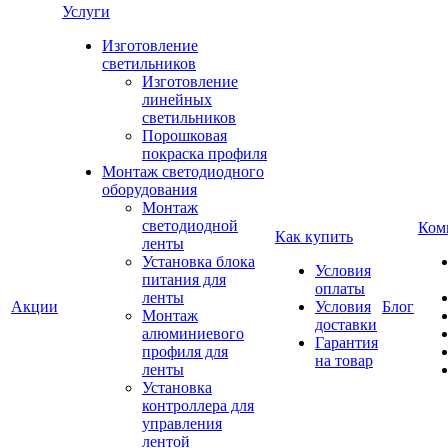
Услуги
Изготовление
светильников
Изготовление
линейных
светильников
Порошковая
покраска профиля
Монтаж светодиодного
оборудования
Монтаж
светодиодной
Ком
Как купить
ленты
Установка блока
Условия
питания для
оплаты
ленты
Акции
Условия
Блог
Монтаж
доставки
алюминиевого
Гарантия
профиля для
на товар
ленты
Установка
контроллера для
управления
лентой