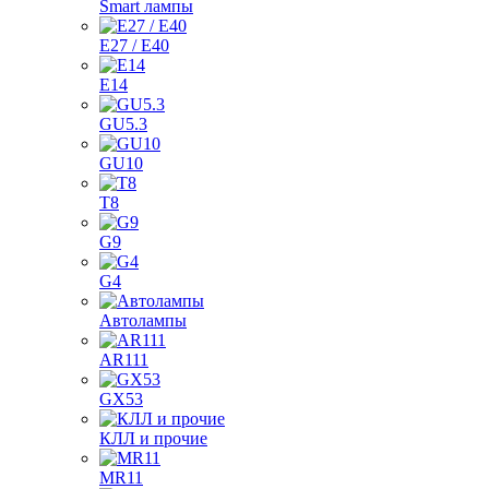
Smart лампы
E27 / E40
E14
GU5.3
GU10
T8
G9
G4
Автолампы
AR111
GX53
КЛЛ и прочие
MR11