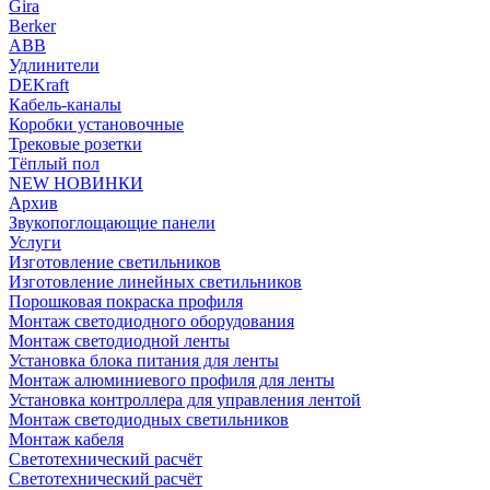
Gira
Berker
ABB
Удлинители
DEKraft
Кабель-каналы
Коробки установочные
Трековые розетки
Тёплый пол
NEW НОВИНКИ
Архив
Звукопоглощающие панели
Услуги
Изготовление светильников
Изготовление линейных светильников
Порошковая покраска профиля
Монтаж светодиодного оборудования
Монтаж светодиодной ленты
Установка блока питания для ленты
Монтаж алюминиевого профиля для ленты
Установка контроллера для управления лентой
Монтаж светодиодных светильников
Монтаж кабеля
Светотехнический расчёт
Светотехнический расчёт