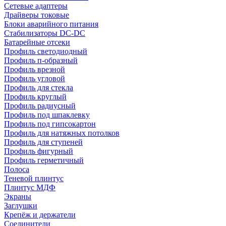
Сетевые адаптеры
Драйверы токовые
Блоки аварийного питания
Стабилизаторы DC-DC
Батарейные отсеки
Профиль светодиодный
Профиль п-образный
Профиль врезной
Профиль угловой
Профиль для стекла
Профиль круглый
Профиль радиусный
Профиль под шпаклевку
Профиль под гипсокартон
Профиль для натяжных потолков
Профиль для ступеней
Профиль фигурный
Профиль герметичный
Полоса
Теневой плинтус
Плинтус МДФ
Экраны
Заглушки
Крепёж и держатели
Соединители