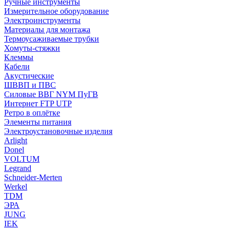
Ручные инструменты
Измерительное оборудование
Электроинструменты
Материалы для монтажа
Термоусаживаемые трубки
Хомуты-стяжки
Клеммы
Кабели
Акустические
ШВВП и ПВС
Силовые ВВГ NYM ПуГВ
Интернет FTP UTP
Ретро в оплётке
Элементы питания
Электроустановочные изделия
Arlight
Donel
VOLTUM
Legrand
Schneider-Merten
Werkel
TDM
ЭРА
JUNG
IEK