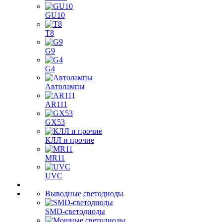
GU10
T8
G9
G4
Автолампы
AR111
GX53
КЛЛ и прочие
MR11
UVC
Выводные светодиоды
SMD-светодиоды