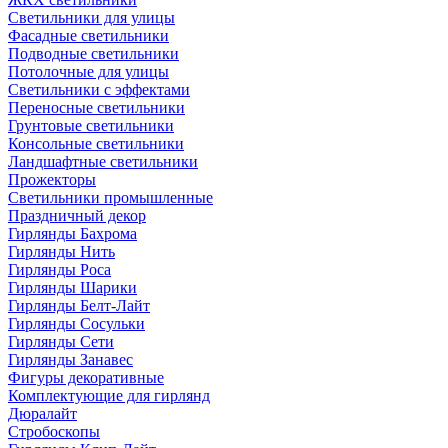
Светильники для улицы
Фасадные светильники
Подводные светильники
Потолочные для улицы
Светильники с эффектами
Переносные светильники
Грунтовые светильники
Консольные светильники
Ландшафтные светильники
Прожекторы
Светильники промышленные
Праздничный декор
Гирлянды Бахрома
Гирлянды Нить
Гирлянды Роса
Гирлянды Шарики
Гирлянды Белт-Лайт
Гирлянды Сосульки
Гирлянды Сети
Гирлянды Занавес
Фигуры декоративные
Комплектующие для гирлянд
Дюралайт
Стробоскопы