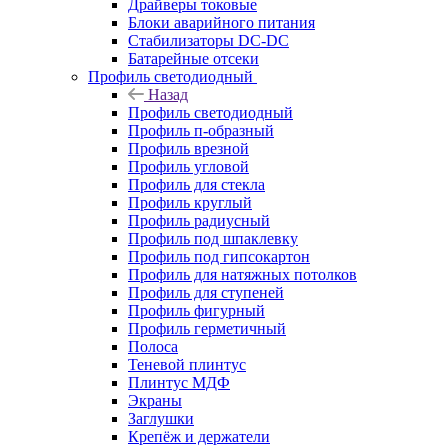
Драйверы токовые
Блоки аварийного питания
Стабилизаторы DC-DC
Батарейные отсеки
Профиль светодиодный
Назад
Профиль светодиодный
Профиль п-образный
Профиль врезной
Профиль угловой
Профиль для стекла
Профиль круглый
Профиль радиусный
Профиль под шпаклевку
Профиль под гипсокартон
Профиль для натяжных потолков
Профиль для ступеней
Профиль фигурный
Профиль герметичный
Полоса
Теневой плинтус
Плинтус МДФ
Экраны
Заглушки
Крепёж и держатели