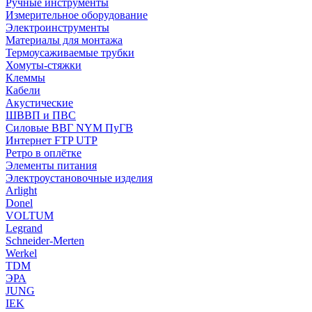
Ручные инструменты
Измерительное оборудование
Электроинструменты
Материалы для монтажа
Термоусаживаемые трубки
Хомуты-стяжки
Клеммы
Кабели
Акустические
ШВВП и ПВС
Силовые ВВГ NYM ПуГВ
Интернет FTP UTP
Ретро в оплётке
Элементы питания
Электроустановочные изделия
Arlight
Donel
VOLTUM
Legrand
Schneider-Merten
Werkel
TDM
ЭРА
JUNG
IEK