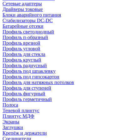
Сетевые адаптеры
Драйверы токовые
Блоки аварийного питания
Стабилизаторы DC-DC
Батарейные отсеки
Профиль светодиодный
Профиль п-образный
Профиль врезной
Профиль угловой
Профиль для стекла
Профиль круглый
Профиль радиусный
Профиль под шпаклевку
Профиль под гипсокартон
Профиль для натяжных потолков
Профиль для ступеней
Профиль фигурный
Профиль герметичный
Полоса
Теневой плинтус
Плинтус МДФ
Экраны
Заглушки
Крепёж и держатели
Соединители