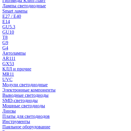
Гирлянды Клип-Лайт
Лампы светодиодные
Smart лампы
E27 / E40
E14
GU5.3
GU10
T8
G9
G4
Автолампы
AR111
GX53
КЛЛ и прочие
MR11
UVC
Модули светодиодные
Электронные компоненты
Выводные светодиоды
SMD-светодиоды
Мощные светодиоды
Линзы
Платы для светодиодов
Инструменты
Паяльное оборудование