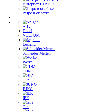
Интернет FTP UTP
Ретро в оплётке
Arlight
Donel
VOLTUM
Legrand
Schneider-Merten
Werkel
TDM
ЭРА
JUNG
IEK
Gira