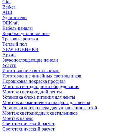
Gira
Berker
ABB
Удлинители
DEKraft
Кабель-каналы
Коробки установочные
Трековые розетки
Тёплый пол
NEW НОВИНКИ
Архив
Звукопоглощающие панели
Услуги
Изготовление светильников
Изготовление линейных светильников
Порошковая покраска профиля
Монтаж светодиодного оборудования
Монтаж светодиодной ленты
Установка блока питания для ленты
Монтаж алюминиевого профиля для ленты
Установка контроллера для управления лентой
Монтаж светодиодных светильников
Монтаж кабеля
Светотехнический расчёт
Светотехнический расчёт