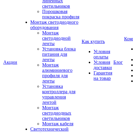
линейных
светильников
Порошковая
покраска профиля
Монтаж светодиодного
оборудования
Монтаж
светодиодной
Ком
Как купить
ленты
Установка блока
Условия
питания для
оплаты
ленты
Акции
Условия
Блог
Монтаж
доставки
алюминиевого
Гарантия
профиля для
на товар
ленты
Установка
контроллера для
управления
лентой
Монтаж
светодиодных
светильников
Монтаж кабеля
Светотехнический