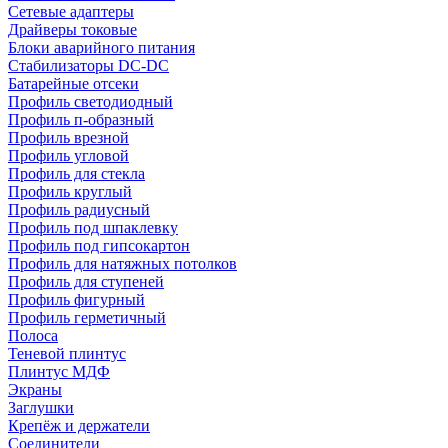
Сетевые адаптеры
Драйверы токовые
Блоки аварийного питания
Стабилизаторы DC-DC
Батарейные отсеки
Профиль светодиодный
Профиль п-образный
Профиль врезной
Профиль угловой
Профиль для стекла
Профиль круглый
Профиль радиусный
Профиль под шпаклевку
Профиль под гипсокартон
Профиль для натяжных потолков
Профиль для ступеней
Профиль фигурный
Профиль герметичный
Полоса
Теневой плинтус
Плинтус МДФ
Экраны
Заглушки
Крепёж и держатели
Соединители