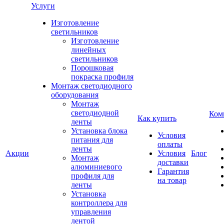
Услуги
Изготовление
светильников
Изготовление
линейных
светильников
Порошковая
покраска профиля
Монтаж светодиодного
оборудования
Монтаж
светодиодной
Ком
Как купить
ленты
Установка блока
Условия
питания для
оплаты
ленты
Акции
Условия
Блог
Монтаж
доставки
алюминиевого
Гарантия
профиля для
на товар
ленты
Установка
контроллера для
управления
лентой