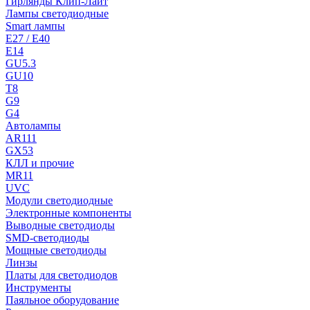
Гирлянды Клип-Лайт
Лампы светодиодные
Smart лампы
E27 / E40
E14
GU5.3
GU10
T8
G9
G4
Автолампы
AR111
GX53
КЛЛ и прочие
MR11
UVC
Модули светодиодные
Электронные компоненты
Выводные светодиоды
SMD-светодиоды
Мощные светодиоды
Линзы
Платы для светодиодов
Инструменты
Паяльное оборудование