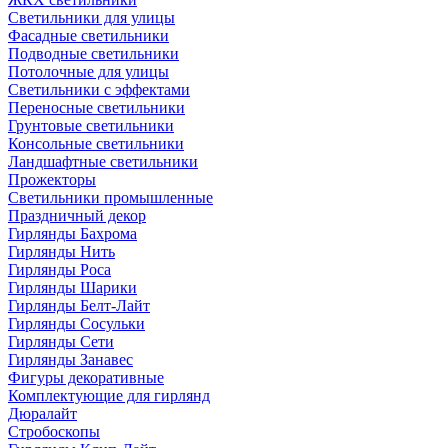
Светильники для улицы
Фасадные светильники
Подводные светильники
Потолочные для улицы
Светильники с эффектами
Переносные светильники
Грунтовые светильники
Консольные светильники
Ландшафтные светильники
Прожекторы
Светильники промышленные
Праздничный декор
Гирлянды Бахрома
Гирлянды Нить
Гирлянды Роса
Гирлянды Шарики
Гирлянды Белт-Лайт
Гирлянды Сосульки
Гирлянды Сети
Гирлянды Занавес
Фигуры декоративные
Комплектующие для гирлянд
Дюралайт
Стробоскопы