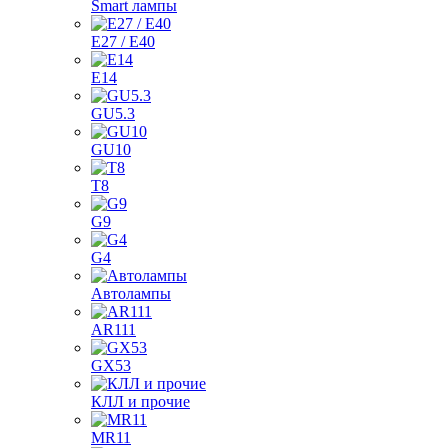
Smart лампы
E27 / E40
E14
GU5.3
GU10
T8
G9
G4
Автолампы
AR111
GX53
КЛЛ и прочие
MR11