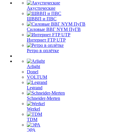
Акустические
ШВВП и ПВС
Силовые ВВГ NYM ПуГВ
Интернет FTP UTP
Ретро в оплётке
Arlight
Donel
VOLTUM
Legrand
Schneider-Merten
Werkel
TDM
ЭРА