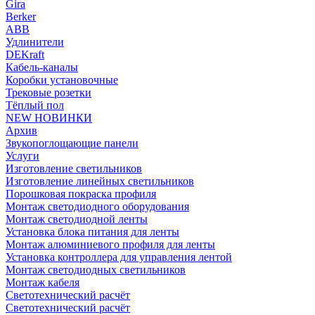
Gira
Berker
ABB
Удлинители
DEKraft
Кабель-каналы
Коробки установочные
Трековые розетки
Тёплый пол
NEW НОВИНКИ
Архив
Звукопоглощающие панели
Услуги
Изготовление светильников
Изготовление линейных светильников
Порошковая покраска профиля
Монтаж светодиодного оборудования
Монтаж светодиодной ленты
Установка блока питания для ленты
Монтаж алюминиевого профиля для ленты
Установка контроллера для управления лентой
Монтаж светодиодных светильников
Монтаж кабеля
Светотехнический расчёт
Светотехнический расчёт