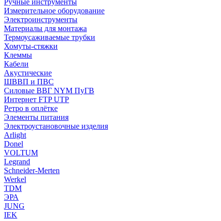
Ручные инструменты
Измерительное оборудование
Электроинструменты
Материалы для монтажа
Термоусаживаемые трубки
Хомуты-стяжки
Клеммы
Кабели
Акустические
ШВВП и ПВС
Силовые ВВГ NYM ПуГВ
Интернет FTP UTP
Ретро в оплётке
Элементы питания
Электроустановочные изделия
Arlight
Donel
VOLTUM
Legrand
Schneider-Merten
Werkel
TDM
ЭРА
JUNG
IEK