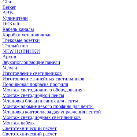
Gira
Berker
ABB
Удлинители
DEKraft
Кабель-каналы
Коробки установочные
Трековые розетки
Тёплый пол
NEW НОВИНКИ
Архив
Звукопоглощающие панели
Услуги
Изготовление светильников
Изготовление линейных светильников
Порошковая покраска профиля
Монтаж светодиодного оборудования
Монтаж светодиодной ленты
Установка блока питания для ленты
Монтаж алюминиевого профиля для ленты
Установка контроллера для управления лентой
Монтаж светодиодных светильников
Монтаж кабеля
Светотехнический расчёт
Светотехнический расчёт