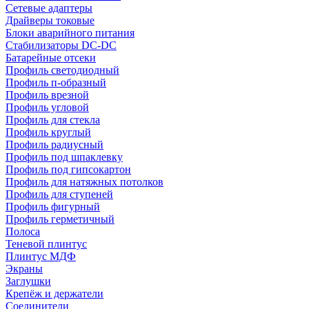
Сетевые адаптеры
Драйверы токовые
Блоки аварийного питания
Стабилизаторы DC-DC
Батарейные отсеки
Профиль светодиодный
Профиль п-образный
Профиль врезной
Профиль угловой
Профиль для стекла
Профиль круглый
Профиль радиусный
Профиль под шпаклевку
Профиль под гипсокартон
Профиль для натяжных потолков
Профиль для ступеней
Профиль фигурный
Профиль герметичный
Полоса
Теневой плинтус
Плинтус МДФ
Экраны
Заглушки
Крепёж и держатели
Соединители