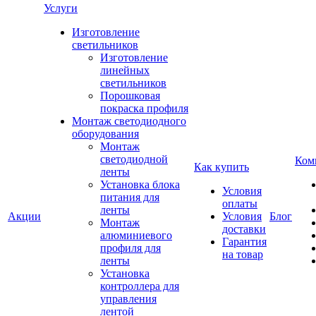
Услуги
Изготовление
светильников
Изготовление
линейных
светильников
Порошковая
покраска профиля
Монтаж светодиодного
оборудования
Монтаж
светодиодной
Ком
Как купить
ленты
Установка блока
Условия
питания для
оплаты
ленты
Акции
Условия
Блог
Монтаж
доставки
алюминиевого
Гарантия
профиля для
на товар
ленты
Установка
контроллера для
управления
лентой