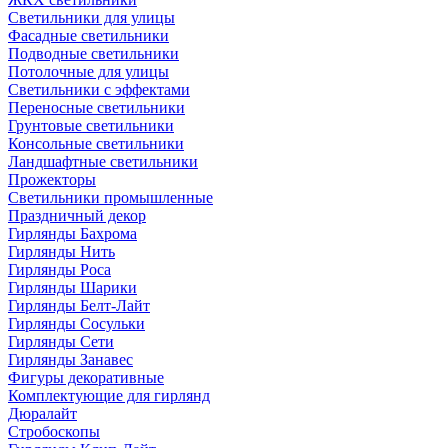
Светильники для улицы
Фасадные светильники
Подводные светильники
Потолочные для улицы
Светильники с эффектами
Переносные светильники
Грунтовые светильники
Консольные светильники
Ландшафтные светильники
Прожекторы
Светильники промышленные
Праздничный декор
Гирлянды Бахрома
Гирлянды Нить
Гирлянды Роса
Гирлянды Шарики
Гирлянды Белт-Лайт
Гирлянды Сосульки
Гирлянды Сети
Гирлянды Занавес
Фигуры декоративные
Комплектующие для гирлянд
Дюралайт
Стробоскопы