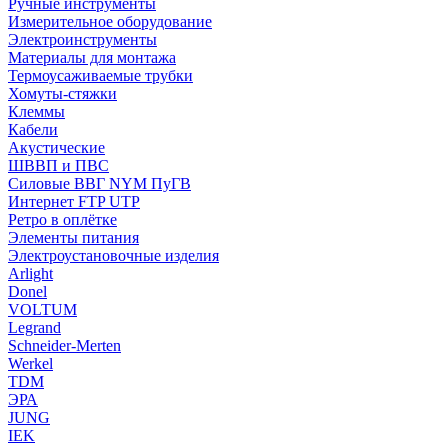
Ручные инструменты
Измерительное оборудование
Электроинструменты
Материалы для монтажа
Термоусаживаемые трубки
Хомуты-стяжки
Клеммы
Кабели
Акустические
ШВВП и ПВС
Силовые ВВГ NYM ПуГВ
Интернет FTP UTP
Ретро в оплётке
Элементы питания
Электроустановочные изделия
Arlight
Donel
VOLTUM
Legrand
Schneider-Merten
Werkel
TDM
ЭРА
JUNG
IEK