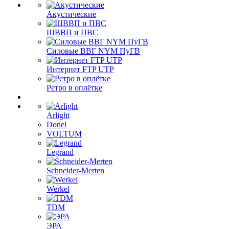
Акустические
ШВВП и ПВС
Силовые ВВГ NYM ПуГВ
Интернет FTP UTP
Ретро в оплётке
Arlight
Donel
VOLTUM
Legrand
Schneider-Merten
Werkel
TDM
ЭРА