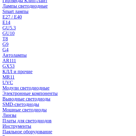
Гирлянды Клип-Лайт
Лампы светодиодные
Smart лампы
E27 / E40
E14
GU5.3
GU10
T8
G9
G4
Автолампы
AR111
GX53
КЛЛ и прочие
MR11
UVC
Модули светодиодные
Электронные компоненты
Выводные светодиоды
SMD-светодиоды
Мощные светодиоды
Линзы
Платы для светодиодов
Инструменты
Паяльное оборудование