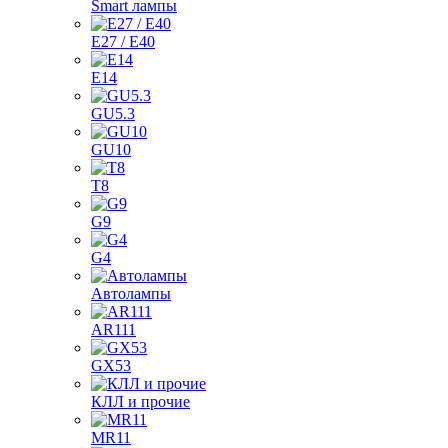
Smart лампы
E27 / E40
E14
GU5.3
GU10
T8
G9
G4
Автолампы
AR111
GX53
КЛЛ и прочие
MR11