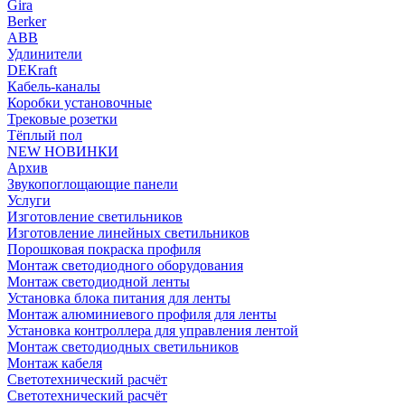
Gira
Berker
ABB
Удлинители
DEKraft
Кабель-каналы
Коробки установочные
Трековые розетки
Тёплый пол
NEW НОВИНКИ
Архив
Звукопоглощающие панели
Услуги
Изготовление светильников
Изготовление линейных светильников
Порошковая покраска профиля
Монтаж светодиодного оборудования
Монтаж светодиодной ленты
Установка блока питания для ленты
Монтаж алюминиевого профиля для ленты
Установка контроллера для управления лентой
Монтаж светодиодных светильников
Монтаж кабеля
Светотехнический расчёт
Светотехнический расчёт