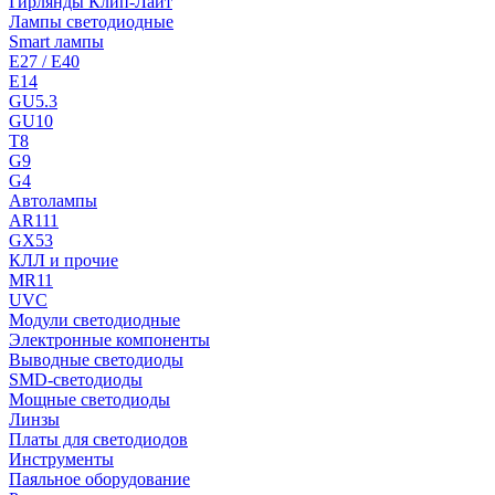
Гирлянды Клип-Лайт
Лампы светодиодные
Smart лампы
E27 / E40
E14
GU5.3
GU10
T8
G9
G4
Автолампы
AR111
GX53
КЛЛ и прочие
MR11
UVC
Модули светодиодные
Электронные компоненты
Выводные светодиоды
SMD-светодиоды
Мощные светодиоды
Линзы
Платы для светодиодов
Инструменты
Паяльное оборудование