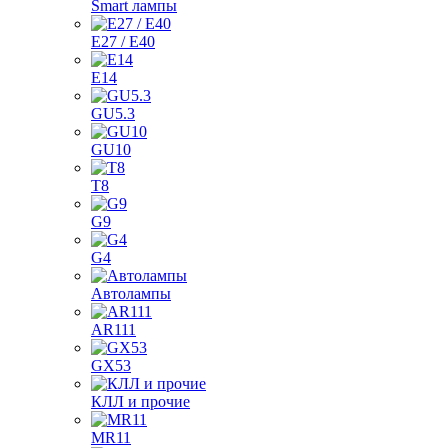
Smart лампы
E27 / E40
E14
GU5.3
GU10
T8
G9
G4
Автолампы
AR111
GX53
КЛЛ и прочие
MR11