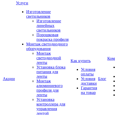
Услуги
Изготовление
светильников
Изготовление
линейных
светильников
Порошковая
покраска профиля
Монтаж светодиодного
оборудования
Монтаж
светодиодной
Ком
Как купить
ленты
Установка блока
Условия
питания для
оплаты
ленты
Акции
Условия
Блог
Монтаж
доставки
алюминиевого
Гарантия
профиля для
на товар
ленты
Установка
контроллера для
управления
лентой