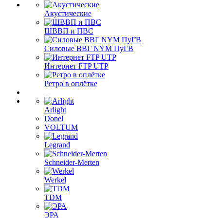
Акустические
ШВВП и ПВС
Силовые ВВГ NYM ПуГВ
Интернет FTP UTP
Ретро в оплётке
Arlight
Donel
VOLTUM
Legrand
Schneider-Merten
Werkel
TDM
ЭРА