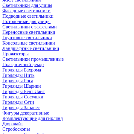
Светильники для улицы
Фасадные светильники
Подводные светильники
Потолочные для улицы
Светильники с эффектами
Переносные светильники
Грунтовые светильники
Консольные светильники
Ландшафтные светильники
Прожекторы
Светильники промышленные
Праздничный декор
Гирлянды Бахрома
Гирлянды Нить
Гирлянды Роса
Гирлянды Шарики
Гирлянды Белт-Лайт
Гирлянды Сосульки
Гирлянды Сети
Гирлянды Занавес
Фигуры декоративные
Комплектующие для гирлянд
Дюралайт
Стробоскопы