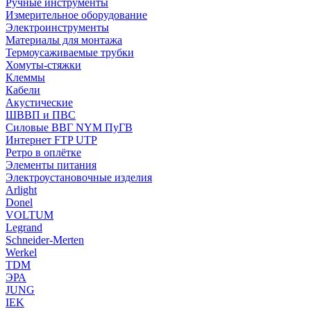
Ручные инструменты
Измерительное оборудование
Электроинструменты
Материалы для монтажа
Термоусаживаемые трубки
Хомуты-стяжки
Клеммы
Кабели
Акустические
ШВВП и ПВС
Силовые ВВГ NYM ПуГВ
Интернет FTP UTP
Ретро в оплётке
Элементы питания
Электроустановочные изделия
Arlight
Donel
VOLTUM
Legrand
Schneider-Merten
Werkel
TDM
ЭРА
JUNG
IEK