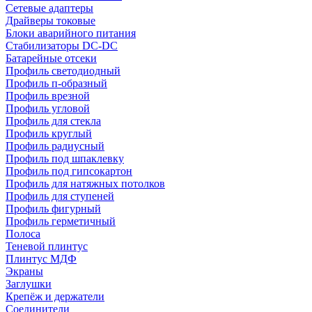
Сетевые адаптеры
Драйверы токовые
Блоки аварийного питания
Стабилизаторы DC-DC
Батарейные отсеки
Профиль светодиодный
Профиль п-образный
Профиль врезной
Профиль угловой
Профиль для стекла
Профиль круглый
Профиль радиусный
Профиль под шпаклевку
Профиль под гипсокартон
Профиль для натяжных потолков
Профиль для ступеней
Профиль фигурный
Профиль герметичный
Полоса
Теневой плинтус
Плинтус МДФ
Экраны
Заглушки
Крепёж и держатели
Соединители