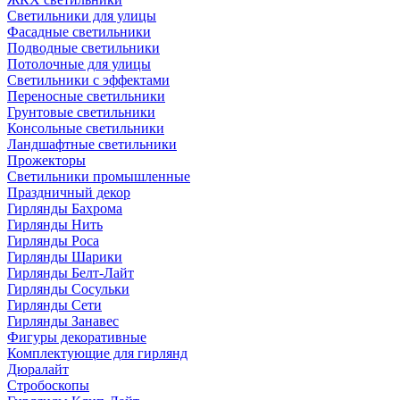
Светильники для улицы
Фасадные светильники
Подводные светильники
Потолочные для улицы
Светильники с эффектами
Переносные светильники
Грунтовые светильники
Консольные светильники
Ландшафтные светильники
Прожекторы
Светильники промышленные
Праздничный декор
Гирлянды Бахрома
Гирлянды Нить
Гирлянды Роса
Гирлянды Шарики
Гирлянды Белт-Лайт
Гирлянды Сосульки
Гирлянды Сети
Гирлянды Занавес
Фигуры декоративные
Комплектующие для гирлянд
Дюралайт
Стробоскопы