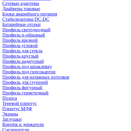
Сетевые адаптеры
Драйверы токовые
Блоки аварийного питания
Стабилизаторы DC-DC
Батарейные отсеки
Профиль светодиодный
Профиль п-образный
Профиль врезной
Профиль угловой
Профиль для стекла
Профиль круглый
Профиль радиусный
Профиль под шпаклевку
Профиль под гипсокартон
Профиль для натяжных потолков
Профиль для ступеней
Профиль фигурный
Профиль герметичный
Полоса
Теневой плинтус
Плинтус МДФ
Экраны
Заглушки
Крепёж и держатели
Соединители