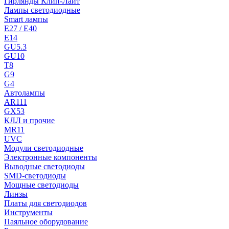
Гирлянды Клип-Лайт
Лампы светодиодные
Smart лампы
E27 / E40
E14
GU5.3
GU10
T8
G9
G4
Автолампы
AR111
GX53
КЛЛ и прочие
MR11
UVC
Модули светодиодные
Электронные компоненты
Выводные светодиоды
SMD-светодиоды
Мощные светодиоды
Линзы
Платы для светодиодов
Инструменты
Паяльное оборудование