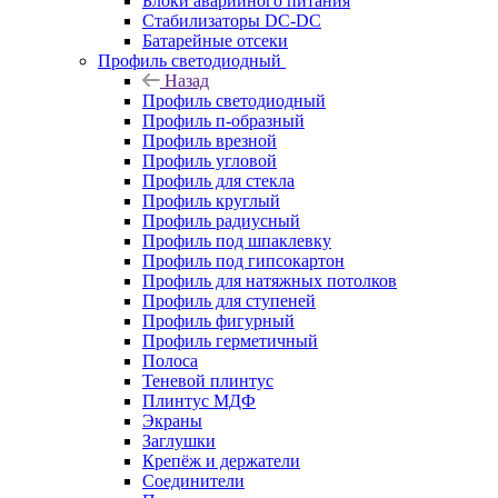
Блоки аварийного питания
Стабилизаторы DC-DC
Батарейные отсеки
Профиль светодиодный
Назад
Профиль светодиодный
Профиль п-образный
Профиль врезной
Профиль угловой
Профиль для стекла
Профиль круглый
Профиль радиусный
Профиль под шпаклевку
Профиль под гипсокартон
Профиль для натяжных потолков
Профиль для ступеней
Профиль фигурный
Профиль герметичный
Полоса
Теневой плинтус
Плинтус МДФ
Экраны
Заглушки
Крепёж и держатели
Соединители