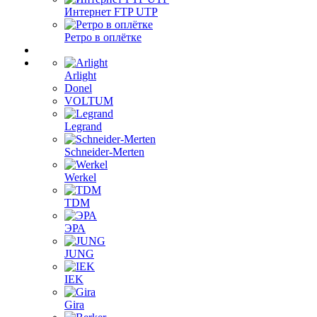
Интернет FTP UTP
Ретро в оплётке
Arlight
Donel
VOLTUM
Legrand
Schneider-Merten
Werkel
TDM
ЭРА
JUNG
IEK
Gira