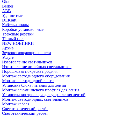
Gira
Berker
ABB
Удлинители
DEKraft
Кабель-каналы
Коробки установочные
Трековые розетки
Тёплый пол
NEW НОВИНКИ
Архив
Звукопоглощающие панели
Услуги
Изготовление светильников
Изготовление линейных светильников
Порошковая покраска профиля
Монтаж светодиодного оборудования
Монтаж светодиодной ленты
Установка блока питания для ленты
Монтаж алюминиевого профиля для ленты
Установка контроллера для управления лентой
Монтаж светодиодных светильников
Монтаж кабеля
Светотехнический расчёт
Светотехнический расчёт