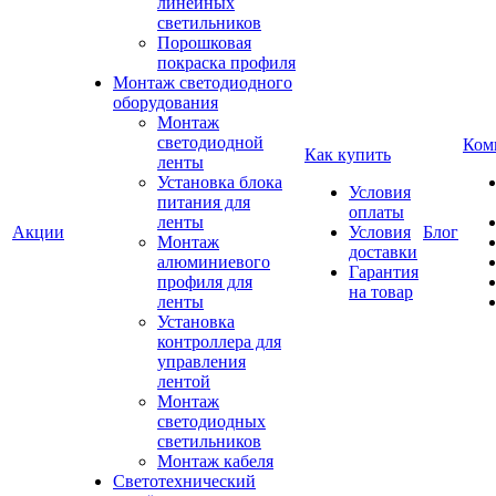
линейных
светильников
Порошковая
покраска профиля
Монтаж светодиодного
оборудования
Монтаж
светодиодной
Ком
Как купить
ленты
Установка блока
Условия
питания для
оплаты
ленты
Акции
Условия
Блог
Монтаж
доставки
алюминиевого
Гарантия
профиля для
на товар
ленты
Установка
контроллера для
управления
лентой
Монтаж
светодиодных
светильников
Монтаж кабеля
Светотехнический