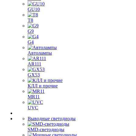
GU10
T8
G9
G4
Автолампы
AR111
GX53
КЛЛ и прочие
MR11
UVC
Выводные светодиоды
SMD-светодиоды