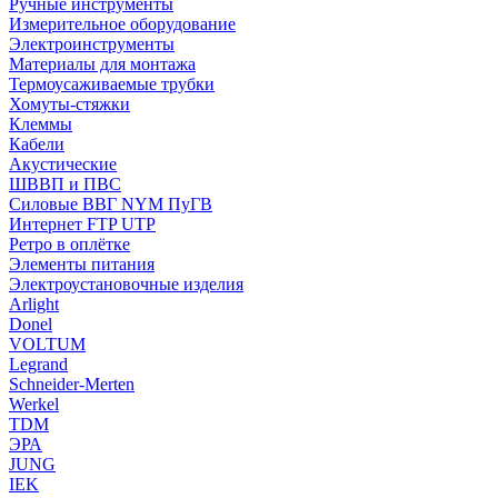
Ручные инструменты
Измерительное оборудование
Электроинструменты
Материалы для монтажа
Термоусаживаемые трубки
Хомуты-стяжки
Клеммы
Кабели
Акустические
ШВВП и ПВС
Силовые ВВГ NYM ПуГВ
Интернет FTP UTP
Ретро в оплётке
Элементы питания
Электроустановочные изделия
Arlight
Donel
VOLTUM
Legrand
Schneider-Merten
Werkel
TDM
ЭРА
JUNG
IEK