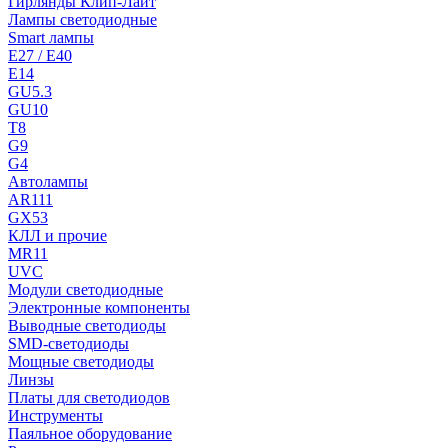
Гирлянды Клип-Лайт
Лампы светодиодные
Smart лампы
E27 / E40
E14
GU5.3
GU10
T8
G9
G4
Автолампы
AR111
GX53
КЛЛ и прочие
MR11
UVC
Модули светодиодные
Электронные компоненты
Выводные светодиоды
SMD-светодиоды
Мощные светодиоды
Линзы
Платы для светодиодов
Инструменты
Паяльное оборудование