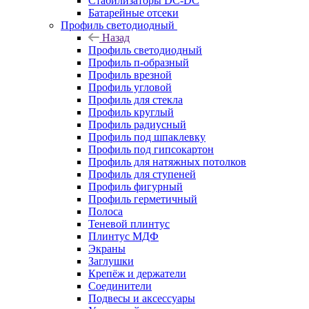
Стабилизаторы DC-DC
Батарейные отсеки
Профиль светодиодный
Назад
Профиль светодиодный
Профиль п-образный
Профиль врезной
Профиль угловой
Профиль для стекла
Профиль круглый
Профиль радиусный
Профиль под шпаклевку
Профиль под гипсокартон
Профиль для натяжных потолков
Профиль для ступеней
Профиль фигурный
Профиль герметичный
Полоса
Теневой плинтус
Плинтус МДФ
Экраны
Заглушки
Крепёж и держатели
Соединители
Подвесы и аксессуары