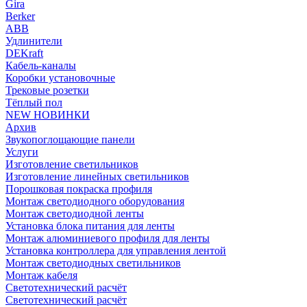
Gira
Berker
ABB
Удлинители
DEKraft
Кабель-каналы
Коробки установочные
Трековые розетки
Тёплый пол
NEW НОВИНКИ
Архив
Звукопоглощающие панели
Услуги
Изготовление светильников
Изготовление линейных светильников
Порошковая покраска профиля
Монтаж светодиодного оборудования
Монтаж светодиодной ленты
Установка блока питания для ленты
Монтаж алюминиевого профиля для ленты
Установка контроллера для управления лентой
Монтаж светодиодных светильников
Монтаж кабеля
Светотехнический расчёт
Светотехнический расчёт