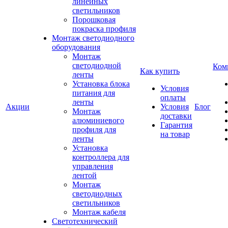
линейных
светильников
Порошковая
покраска профиля
Монтаж светодиодного
оборудования
Монтаж
светодиодной
Ком
Как купить
ленты
Установка блока
Условия
питания для
оплаты
ленты
Акции
Условия
Блог
Монтаж
доставки
алюминиевого
Гарантия
профиля для
на товар
ленты
Установка
контроллера для
управления
лентой
Монтаж
светодиодных
светильников
Монтаж кабеля
Светотехнический