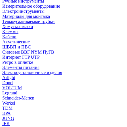
Ручные инструменты
Измерительное оборудование
Электроинструменты
Материалы для монтажа
Термоусаживаемые трубки
Хомуты-стяжки
Клеммы
Кабели
Акустические
ШВВП и ПВС
Силовые ВВГ NYM ПуГВ
Интернет FTP UTP
Ретро в оплётке
Элементы питания
Электроустановочные изделия
Arlight
Donel
VOLTUM
Legrand
Schneider-Merten
Werkel
TDM
ЭРА
JUNG
IEK