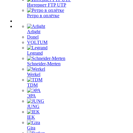
Интернет FTP UTP
Ретро в оплётке
Arlight
Donel
VOLTUM
Legrand
Schneider-Merten
Werkel
TDM
ЭРА
JUNG
IEK
Gira