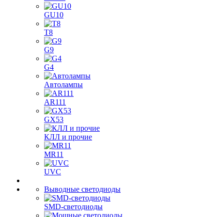
GU10
T8
G9
G4
Автолампы
AR111
GX53
КЛЛ и прочие
MR11
UVC
Выводные светодиоды
SMD-светодиоды