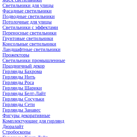
Светильники для улицы
Фасадные светильники
Подводные светильники
Потолочные для улицы
Светильники с эффектами
Переносные светильники
Грунтовые светильники
Консольные светильники
Ландшафтные светильники
Прожекторы
Светильники промышленные
Праздничный декор
Гирлянды Бахрома
Гирлянды Нить
Гирлянды Роса
Гирлянды Шарики
Гирлянды Белт-Лайт
Гирлянды Сосульки
Гирлянды Сети
Гирлянды Занавес
Фигуры декоративные
Комплектующие для гирлянд
Дюралайт
Стробоскопы