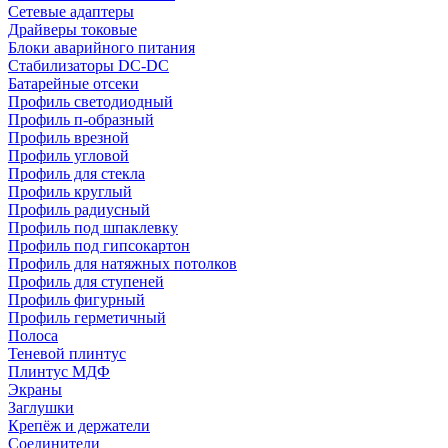
Сетевые адаптеры
Драйверы токовые
Блоки аварийного питания
Стабилизаторы DC-DC
Батарейные отсеки
Профиль светодиодный
Профиль п-образный
Профиль врезной
Профиль угловой
Профиль для стекла
Профиль круглый
Профиль радиусный
Профиль под шпаклевку
Профиль под гипсокартон
Профиль для натяжных потолков
Профиль для ступеней
Профиль фигурный
Профиль герметичный
Полоса
Теневой плинтус
Плинтус МДФ
Экраны
Заглушки
Крепёж и держатели
Соединители