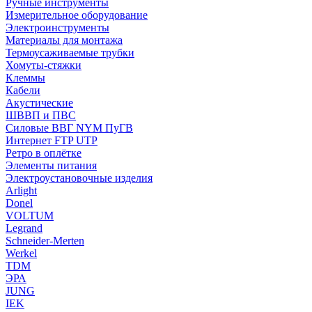
Ручные инструменты
Измерительное оборудование
Электроинструменты
Материалы для монтажа
Термоусаживаемые трубки
Хомуты-стяжки
Клеммы
Кабели
Акустические
ШВВП и ПВС
Силовые ВВГ NYM ПуГВ
Интернет FTP UTP
Ретро в оплётке
Элементы питания
Электроустановочные изделия
Arlight
Donel
VOLTUM
Legrand
Schneider-Merten
Werkel
TDM
ЭРА
JUNG
IEK