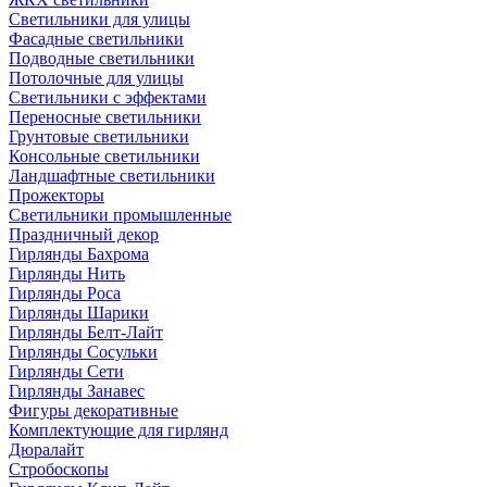
Светильники для улицы
Фасадные светильники
Подводные светильники
Потолочные для улицы
Светильники с эффектами
Переносные светильники
Грунтовые светильники
Консольные светильники
Ландшафтные светильники
Прожекторы
Светильники промышленные
Праздничный декор
Гирлянды Бахрома
Гирлянды Нить
Гирлянды Роса
Гирлянды Шарики
Гирлянды Белт-Лайт
Гирлянды Сосульки
Гирлянды Сети
Гирлянды Занавес
Фигуры декоративные
Комплектующие для гирлянд
Дюралайт
Стробоскопы