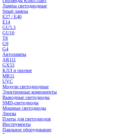
Гирлянды Клип-Лайт
Лампы светодиодные
Smart лампы
E27 / E40
E14
GU5.3
GU10
T8
G9
G4
Автолампы
AR111
GX53
КЛЛ и прочие
MR11
UVC
Модули светодиодные
Электронные компоненты
Выводные светодиоды
SMD-светодиоды
Мощные светодиоды
Линзы
Платы для светодиодов
Инструменты
Паяльное оборудование