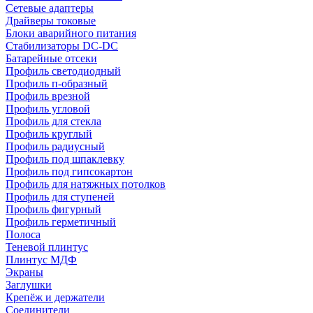
Сетевые адаптеры
Драйверы токовые
Блоки аварийного питания
Стабилизаторы DC-DC
Батарейные отсеки
Профиль светодиодный
Профиль п-образный
Профиль врезной
Профиль угловой
Профиль для стекла
Профиль круглый
Профиль радиусный
Профиль под шпаклевку
Профиль под гипсокартон
Профиль для натяжных потолков
Профиль для ступеней
Профиль фигурный
Профиль герметичный
Полоса
Теневой плинтус
Плинтус МДФ
Экраны
Заглушки
Крепёж и держатели
Соединители