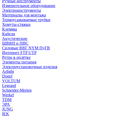
Ручные инструменты
Измерительное оборудование
Электроинструменты
Материалы для монтажа
Термоусаживаемые трубки
Хомуты-стяжки
Клеммы
Кабели
Акустические
ШВВП и ПВС
Силовые ВВГ NYM ПуГВ
Интернет FTP UTP
Ретро в оплётке
Элементы питания
Электроустановочные изделия
Arlight
Donel
VOLTUM
Legrand
Schneider-Merten
Werkel
TDM
ЭРА
JUNG
IEK