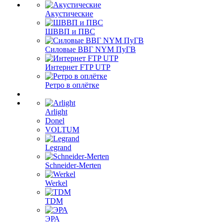
Акустические
ШВВП и ПВС
Силовые ВВГ NYM ПуГВ
Интернет FTP UTP
Ретро в оплётке
Arlight
Donel
VOLTUM
Legrand
Schneider-Merten
Werkel
TDM
ЭРА