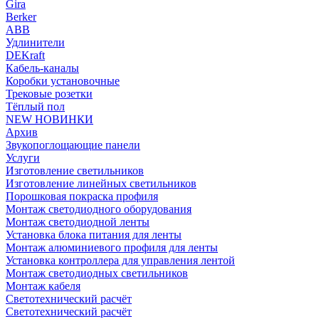
Gira
Berker
ABB
Удлинители
DEKraft
Кабель-каналы
Коробки установочные
Трековые розетки
Тёплый пол
NEW НОВИНКИ
Архив
Звукопоглощающие панели
Услуги
Изготовление светильников
Изготовление линейных светильников
Порошковая покраска профиля
Монтаж светодиодного оборудования
Монтаж светодиодной ленты
Установка блока питания для ленты
Монтаж алюминиевого профиля для ленты
Установка контроллера для управления лентой
Монтаж светодиодных светильников
Монтаж кабеля
Светотехнический расчёт
Светотехнический расчёт