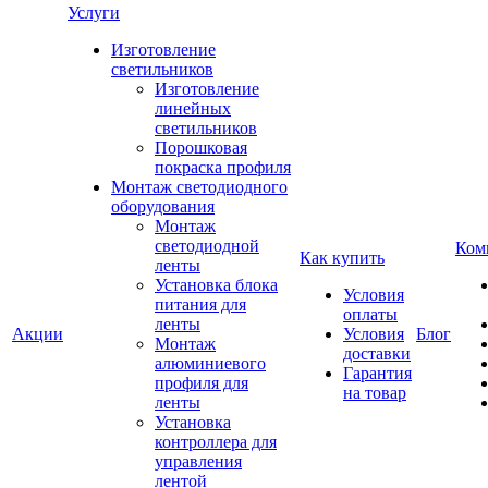
Услуги
Изготовление
светильников
Изготовление
линейных
светильников
Порошковая
покраска профиля
Монтаж светодиодного
оборудования
Монтаж
светодиодной
Ком
Как купить
ленты
Установка блока
Условия
питания для
оплаты
ленты
Акции
Условия
Блог
Монтаж
доставки
алюминиевого
Гарантия
профиля для
на товар
ленты
Установка
контроллера для
управления
лентой