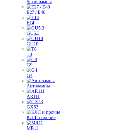
Smart лампы
E27 / E40
E14
GU5.3
GU10
T8
G9
G4
Автолампы
AR111
GX53
КЛЛ и прочие
MR11