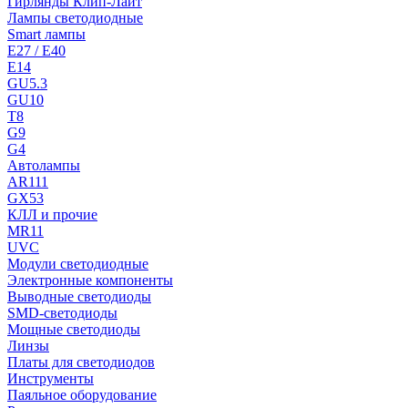
Гирлянды Клип-Лайт
Лампы светодиодные
Smart лампы
E27 / E40
E14
GU5.3
GU10
T8
G9
G4
Автолампы
AR111
GX53
КЛЛ и прочие
MR11
UVC
Модули светодиодные
Электронные компоненты
Выводные светодиоды
SMD-светодиоды
Мощные светодиоды
Линзы
Платы для светодиодов
Инструменты
Паяльное оборудование