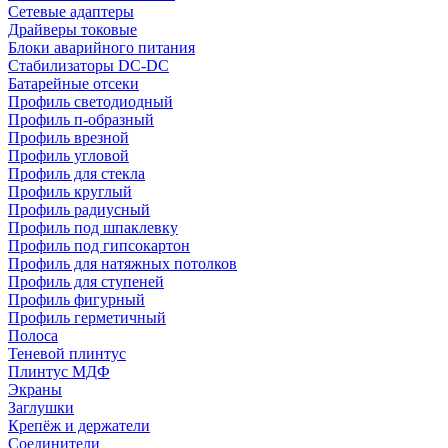
Сетевые адаптеры
Драйверы токовые
Блоки аварийного питания
Стабилизаторы DC-DC
Батарейные отсеки
Профиль светодиодный
Профиль п-образный
Профиль врезной
Профиль угловой
Профиль для стекла
Профиль круглый
Профиль радиусный
Профиль под шпаклевку
Профиль под гипсокартон
Профиль для натяжных потолков
Профиль для ступеней
Профиль фигурный
Профиль герметичный
Полоса
Теневой плинтус
Плинтус МДФ
Экраны
Заглушки
Крепёж и держатели
Соединители