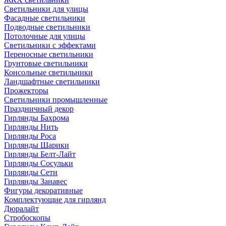
Светильники для улицы
Фасадные светильники
Подводные светильники
Потолочные для улицы
Светильники с эффектами
Переносные светильники
Грунтовые светильники
Консольные светильники
Ландшафтные светильники
Прожекторы
Светильники промышленные
Праздничный декор
Гирлянды Бахрома
Гирлянды Нить
Гирлянды Роса
Гирлянды Шарики
Гирлянды Белт-Лайт
Гирлянды Сосульки
Гирлянды Сети
Гирлянды Занавес
Фигуры декоративные
Комплектующие для гирлянд
Дюралайт
Стробоскопы