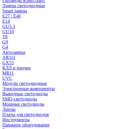
Гирлянды Клип-Лайт
Лампы светодиодные
Smart лампы
E27 / E40
E14
GU5.3
GU10
T8
G9
G4
Автолампы
AR111
GX53
КЛЛ и прочие
MR11
UVC
Модули светодиодные
Электронные компоненты
Выводные светодиоды
SMD-светодиоды
Мощные светодиоды
Линзы
Платы для светодиодов
Инструменты
Паяльное оборудование