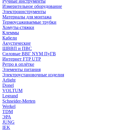
Ручные инструменты
Измерительное оборудование
Электроинструменты
Материалы для монтажа
Термоусаживаемые трубки
Хомуты-стяжки
Клеммы
Кабели
Акустические
ШВВП и ПВС
Силовые ВВГ NYM ПуГВ
Интернет FTP UTP
Ретро в оплётке
Элементы питания
Электроустановочные изделия
Arlight
Donel
VOLTUM
Legrand
Schneider-Merten
Werkel
TDM
ЭРА
JUNG
IEK