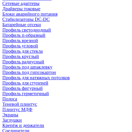
Сетевые адаптеры
Драйверы токовые
Блоки аварийного питания
Стабилизаторы DC-DC
Батарейные отсеки
Профиль светодиодный
Профиль п-образный
Профиль врезной
Профиль угловой
Профиль для стекла
Профиль круглый
Профиль радиусный
Профиль под шпаклевку
Профиль под гипсокартон
Профиль для натяжных потолков
Профиль для ступеней
Профиль фигурный
Профиль герметичный
Полоса
Теневой плинтус
Плинтус МДФ
Экраны
Заглушки
Крепёж и держатели
Соединители