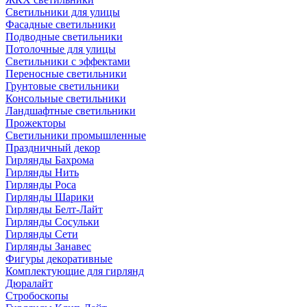
Светильники для улицы
Фасадные светильники
Подводные светильники
Потолочные для улицы
Светильники с эффектами
Переносные светильники
Грунтовые светильники
Консольные светильники
Ландшафтные светильники
Прожекторы
Светильники промышленные
Праздничный декор
Гирлянды Бахрома
Гирлянды Нить
Гирлянды Роса
Гирлянды Шарики
Гирлянды Белт-Лайт
Гирлянды Сосульки
Гирлянды Сети
Гирлянды Занавес
Фигуры декоративные
Комплектующие для гирлянд
Дюралайт
Стробоскопы