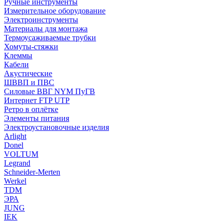
Ручные инструменты
Измерительное оборудование
Электроинструменты
Материалы для монтажа
Термоусаживаемые трубки
Хомуты-стяжки
Клеммы
Кабели
Акустические
ШВВП и ПВС
Силовые ВВГ NYM ПуГВ
Интернет FTP UTP
Ретро в оплётке
Элементы питания
Электроустановочные изделия
Arlight
Donel
VOLTUM
Legrand
Schneider-Merten
Werkel
TDM
ЭРА
JUNG
IEK