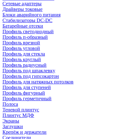
Сетевые адаптеры
Драйверы токовые
Блоки аварийного питания
Стабилизаторы DC-DC
Батарейные отсеки
Профиль светодиодный
Профиль п-образный
Профиль врезной
Профиль угловой
Профиль для стекла
Профиль круглый
Профиль радиусный
Профиль под шпаклевку
Профиль под гипсокартон
Профиль для натяжных потолков
Профиль для ступеней
Профиль фигурный
Профиль герметичный
Полоса
Теневой плинтус
Плинтус МДФ
Экраны
Заглушки
Крепёж и держатели
Соединители