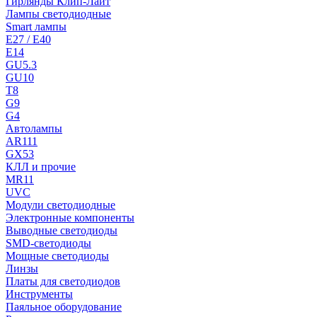
Гирлянды Клип-Лайт
Лампы светодиодные
Smart лампы
E27 / E40
E14
GU5.3
GU10
T8
G9
G4
Автолампы
AR111
GX53
КЛЛ и прочие
MR11
UVC
Модули светодиодные
Электронные компоненты
Выводные светодиоды
SMD-светодиоды
Мощные светодиоды
Линзы
Платы для светодиодов
Инструменты
Паяльное оборудование