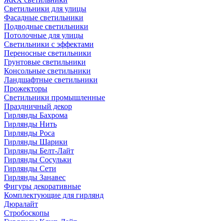
Светильники для улицы
Фасадные светильники
Подводные светильники
Потолочные для улицы
Светильники с эффектами
Переносные светильники
Грунтовые светильники
Консольные светильники
Ландшафтные светильники
Прожекторы
Светильники промышленные
Праздничный декор
Гирлянды Бахрома
Гирлянды Нить
Гирлянды Роса
Гирлянды Шарики
Гирлянды Белт-Лайт
Гирлянды Сосульки
Гирлянды Сети
Гирлянды Занавес
Фигуры декоративные
Комплектующие для гирлянд
Дюралайт
Стробоскопы