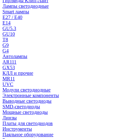
Гирлянды Клип-Лайт
Лампы светодиодные
Smart лампы
E27 / E40
E14
GU5.3
GU10
T8
G9
G4
Автолампы
AR111
GX53
КЛЛ и прочие
MR11
UVC
Модули светодиодные
Электронные компоненты
Выводные светодиоды
SMD-светодиоды
Мощные светодиоды
Линзы
Платы для светодиодов
Инструменты
Паяльное оборудование