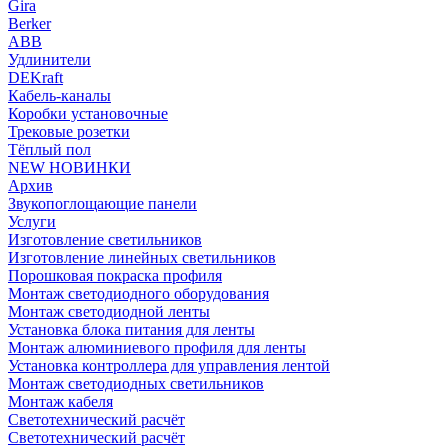
Gira
Berker
ABB
Удлинители
DEKraft
Кабель-каналы
Коробки установочные
Трековые розетки
Тёплый пол
NEW НОВИНКИ
Архив
Звукопоглощающие панели
Услуги
Изготовление светильников
Изготовление линейных светильников
Порошковая покраска профиля
Монтаж светодиодного оборудования
Монтаж светодиодной ленты
Установка блока питания для ленты
Монтаж алюминиевого профиля для ленты
Установка контроллера для управления лентой
Монтаж светодиодных светильников
Монтаж кабеля
Светотехнический расчёт
Светотехнический расчёт