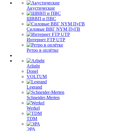
Акустические
ШВВП и ПВС
Силовые ВВГ NYM ПуГВ
Интернет FTP UTP
Ретро в оплётке
Arlight
Donel
VOLTUM
Legrand
Schneider-Merten
Werkel
TDM
ЭРА