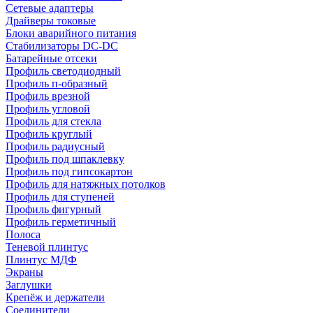
Сетевые адаптеры
Драйверы токовые
Блоки аварийного питания
Стабилизаторы DC-DC
Батарейные отсеки
Профиль светодиодный
Профиль п-образный
Профиль врезной
Профиль угловой
Профиль для стекла
Профиль круглый
Профиль радиусный
Профиль под шпаклевку
Профиль под гипсокартон
Профиль для натяжных потолков
Профиль для ступеней
Профиль фигурный
Профиль герметичный
Полоса
Теневой плинтус
Плинтус МДФ
Экраны
Заглушки
Крепёж и держатели
Соединители