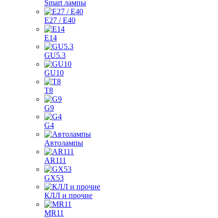
Smart лампы
E27 / E40
E14
GU5.3
GU10
T8
G9
G4
Автолампы
AR111
GX53
КЛЛ и прочие
MR11