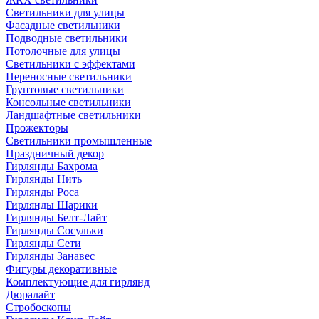
Светильники для улицы
Фасадные светильники
Подводные светильники
Потолочные для улицы
Светильники с эффектами
Переносные светильники
Грунтовые светильники
Консольные светильники
Ландшафтные светильники
Прожекторы
Светильники промышленные
Праздничный декор
Гирлянды Бахрома
Гирлянды Нить
Гирлянды Роса
Гирлянды Шарики
Гирлянды Белт-Лайт
Гирлянды Сосульки
Гирлянды Сети
Гирлянды Занавес
Фигуры декоративные
Комплектующие для гирлянд
Дюралайт
Стробоскопы