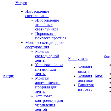
Услуги
Изготовление
светильников
Изготовление
линейных
светильников
Порошковая
покраска профиля
Монтаж светодиодного
оборудования
Монтаж
светодиодной
Ком
Как купить
ленты
Установка блока
Условия
питания для
оплаты
ленты
Акции
Условия
Блог
Монтаж
доставки
алюминиевого
Гарантия
профиля для
на товар
ленты
Установка
контроллера для
управления
лентой