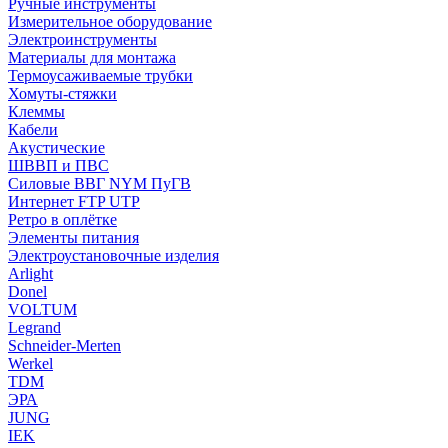
Ручные инструменты
Измерительное оборудование
Электроинструменты
Материалы для монтажа
Термоусаживаемые трубки
Хомуты-стяжки
Клеммы
Кабели
Акустические
ШВВП и ПВС
Силовые ВВГ NYM ПуГВ
Интернет FTP UTP
Ретро в оплётке
Элементы питания
Электроустановочные изделия
Arlight
Donel
VOLTUM
Legrand
Schneider-Merten
Werkel
TDM
ЭРА
JUNG
IEK