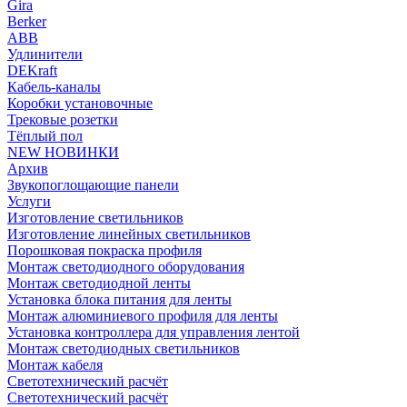
Gira
Berker
ABB
Удлинители
DEKraft
Кабель-каналы
Коробки установочные
Трековые розетки
Тёплый пол
NEW НОВИНКИ
Архив
Звукопоглощающие панели
Услуги
Изготовление светильников
Изготовление линейных светильников
Порошковая покраска профиля
Монтаж светодиодного оборудования
Монтаж светодиодной ленты
Установка блока питания для ленты
Монтаж алюминиевого профиля для ленты
Установка контроллера для управления лентой
Монтаж светодиодных светильников
Монтаж кабеля
Светотехнический расчёт
Светотехнический расчёт