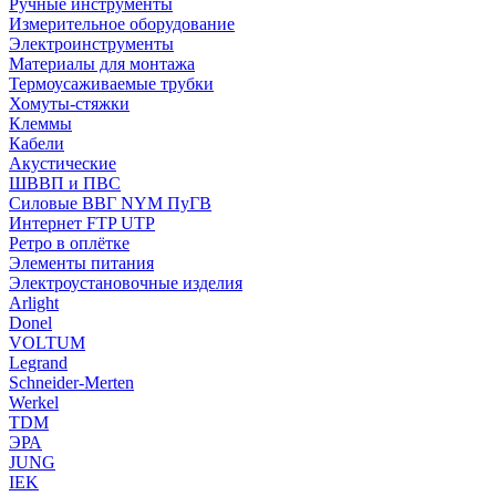
Ручные инструменты
Измерительное оборудование
Электроинструменты
Материалы для монтажа
Термоусаживаемые трубки
Хомуты-стяжки
Клеммы
Кабели
Акустические
ШВВП и ПВС
Силовые ВВГ NYM ПуГВ
Интернет FTP UTP
Ретро в оплётке
Элементы питания
Электроустановочные изделия
Arlight
Donel
VOLTUM
Legrand
Schneider-Merten
Werkel
TDM
ЭРА
JUNG
IEK