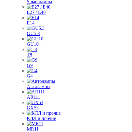
Smart лампы
E27 / E40
E14
GU5.3
GU10
T8
G9
G4
Автолампы
AR111
GX53
КЛЛ и прочие
MR11