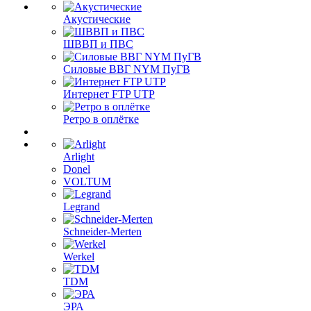
Акустические
ШВВП и ПВС
Силовые ВВГ NYM ПуГВ
Интернет FTP UTP
Ретро в оплётке
Arlight
Donel
VOLTUM
Legrand
Schneider-Merten
Werkel
TDM
ЭРА