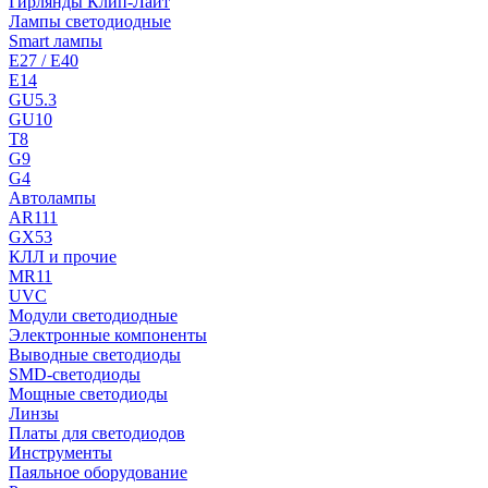
Гирлянды Клип-Лайт
Лампы светодиодные
Smart лампы
E27 / E40
E14
GU5.3
GU10
T8
G9
G4
Автолампы
AR111
GX53
КЛЛ и прочие
MR11
UVC
Модули светодиодные
Электронные компоненты
Выводные светодиоды
SMD-светодиоды
Мощные светодиоды
Линзы
Платы для светодиодов
Инструменты
Паяльное оборудование