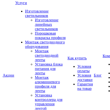
Услуги
Изготовление
светильников
Изготовление
линейных
светильников
Порошковая
покраска профиля
Монтаж светодиодного
оборудования
Монтаж
светодиодной
Ком
Как купить
ленты
Установка блока
Условия
питания для
оплаты
ленты
Акции
Условия
Блог
Монтаж
доставки
алюминиевого
Гарантия
профиля для
на товар
ленты
Установка
контроллера для
управления
лентой