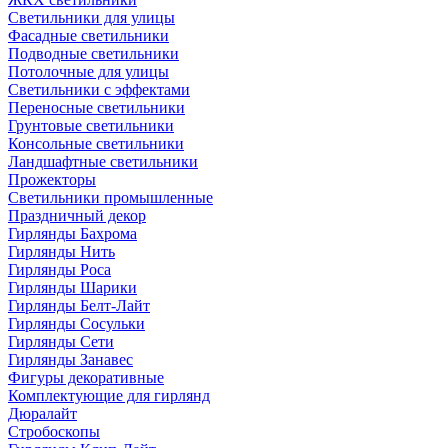
Светильники для улицы
Фасадные светильники
Подводные светильники
Потолочные для улицы
Светильники с эффектами
Переносные светильники
Грунтовые светильники
Консольные светильники
Ландшафтные светильники
Прожекторы
Светильники промышленные
Праздничный декор
Гирлянды Бахрома
Гирлянды Нить
Гирлянды Роса
Гирлянды Шарики
Гирлянды Белт-Лайт
Гирлянды Сосульки
Гирлянды Сети
Гирлянды Занавес
Фигуры декоративные
Комплектующие для гирлянд
Дюралайт
Стробоскопы