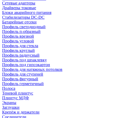
Сетевые адаптеры
Драйверы токовые
Блоки аварийного питания
Стабилизаторы DC-DC
Батарейные отсеки
Профиль светодиодный
Профиль п-образный
Профиль врезной
Профиль угловой
Профиль для стекла
Профиль круглый
Профиль радиусный
Профиль под шпаклевку
Профиль под гипсокартон
Профиль для натяжных потолков
Профиль для ступеней
Профиль фигурный
Профиль герметичный
Полоса
Теневой плинтус
Плинтус МДФ
Экраны
Заглушки
Крепёж и держатели
Соединители