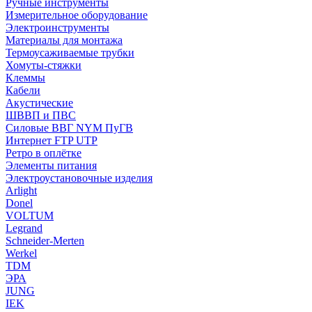
Ручные инструменты
Измерительное оборудование
Электроинструменты
Материалы для монтажа
Термоусаживаемые трубки
Хомуты-стяжки
Клеммы
Кабели
Акустические
ШВВП и ПВС
Силовые ВВГ NYM ПуГВ
Интернет FTP UTP
Ретро в оплётке
Элементы питания
Электроустановочные изделия
Arlight
Donel
VOLTUM
Legrand
Schneider-Merten
Werkel
TDM
ЭРА
JUNG
IEK