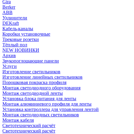
Gira
Berker
ABB
Удлинители
DEKraft
Кабель-каналы
Коробки установочные
Трековые розетки
Тёплый пол
NEW НОВИНКИ
Архив
Звукопоглощающие панели
Услуги
Изготовление светильников
Изготовление линейных светильников
Порошковая покраска профиля
Монтаж светодиодного оборудования
Монтаж светодиодной ленты
Установка блока питания для ленты
Монтаж алюминиевого профиля для ленты
Установка контроллера для управления лентой
Монтаж светодиодных светильников
Монтаж кабеля
Светотехнический расчёт
Светотехнический расчёт