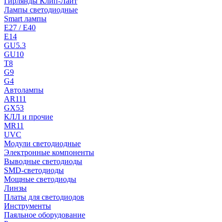
Гирлянды Клип-Лайт
Лампы светодиодные
Smart лампы
E27 / E40
E14
GU5.3
GU10
T8
G9
G4
Автолампы
AR111
GX53
КЛЛ и прочие
MR11
UVC
Модули светодиодные
Электронные компоненты
Выводные светодиоды
SMD-светодиоды
Мощные светодиоды
Линзы
Платы для светодиодов
Инструменты
Паяльное оборудование