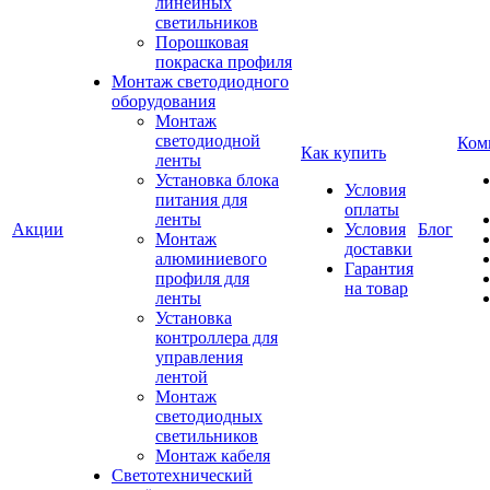
линейных
светильников
Порошковая
покраска профиля
Монтаж светодиодного
оборудования
Монтаж
светодиодной
Ком
Как купить
ленты
Установка блока
Условия
питания для
оплаты
ленты
Акции
Условия
Блог
Монтаж
доставки
алюминиевого
Гарантия
профиля для
на товар
ленты
Установка
контроллера для
управления
лентой
Монтаж
светодиодных
светильников
Монтаж кабеля
Светотехнический