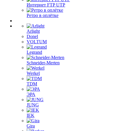
Интернет FTP UTP
Ретро в оплётке
Arlight
Donel
VOLTUM
Legrand
Schneider-Merten
Werkel
TDM
ЭРА
JUNG
IEK
Gira