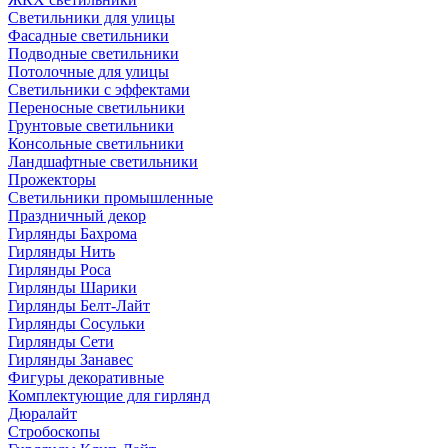
Светильники для улицы
Фасадные светильники
Подводные светильники
Потолочные для улицы
Светильники с эффектами
Переносные светильники
Грунтовые светильники
Консольные светильники
Ландшафтные светильники
Прожекторы
Светильники промышленные
Праздничный декор
Гирлянды Бахрома
Гирлянды Нить
Гирлянды Роса
Гирлянды Шарики
Гирлянды Белт-Лайт
Гирлянды Сосульки
Гирлянды Сети
Гирлянды Занавес
Фигуры декоративные
Комплектующие для гирлянд
Дюралайт
Стробоскопы