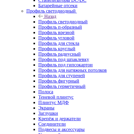
Стабилизаторы DC-DC
Батарейные отсеки
Профиль светодиодный
Назад
Профиль светодиодный
Профиль п-образный
Профиль врезной
Профиль угловой
Профиль для стекла
Профиль круглый
Профиль радиусный
Профиль под шпаклевку
Профиль под гипсокартон
Профиль для натяжных потолков
Профиль для ступеней
Профиль фигурный
Профиль герметичный
Полоса
Теневой плинтус
Плинтус МДФ
Экраны
Заглушки
Крепёж и держатели
Соединители
Подвесы и аксессуары