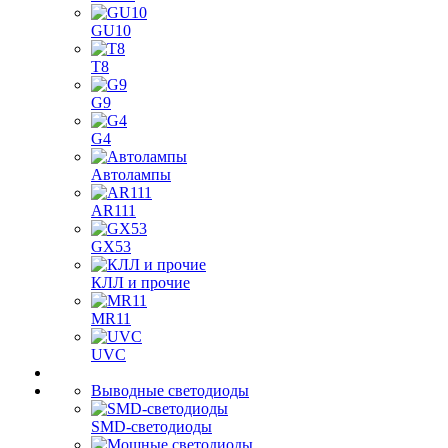
GU10
T8
G9
G4
Автолампы
AR111
GX53
КЛЛ и прочие
MR11
UVC
Выводные светодиоды
SMD-светодиоды