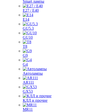
Smart лампы
E27 / E40
E14
GU5.3
GU10
T8
G9
G4
Автолампы
AR111
GX53
КЛЛ и прочие
MR11