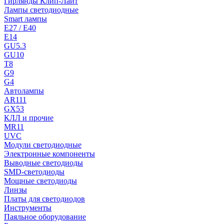
Гирлянды Клип-Лайт
Лампы светодиодные
Smart лампы
E27 / E40
E14
GU5.3
GU10
T8
G9
G4
Автолампы
AR111
GX53
КЛЛ и прочие
MR11
UVC
Модули светодиодные
Электронные компоненты
Выводные светодиоды
SMD-светодиоды
Мощные светодиоды
Линзы
Платы для светодиодов
Инструменты
Паяльное оборудование