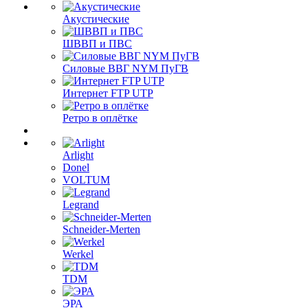
Акустические
ШВВП и ПВС
Силовые ВВГ NYM ПуГВ
Интернет FTP UTP
Ретро в оплётке
Arlight
Donel
VOLTUM
Legrand
Schneider-Merten
Werkel
TDM
ЭРА