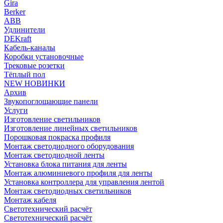
Gira
Berker
ABB
Удлинители
DEKraft
Кабель-каналы
Коробки установочные
Трековые розетки
Тёплый пол
NEW НОВИНКИ
Архив
Звукопоглощающие панели
Услуги
Изготовление светильников
Изготовление линейных светильников
Порошковая покраска профиля
Монтаж светодиодного оборудования
Монтаж светодиодной ленты
Установка блока питания для ленты
Монтаж алюминиевого профиля для ленты
Установка контроллера для управления лентой
Монтаж светодиодных светильников
Монтаж кабеля
Светотехнический расчёт
Светотехнический расчёт