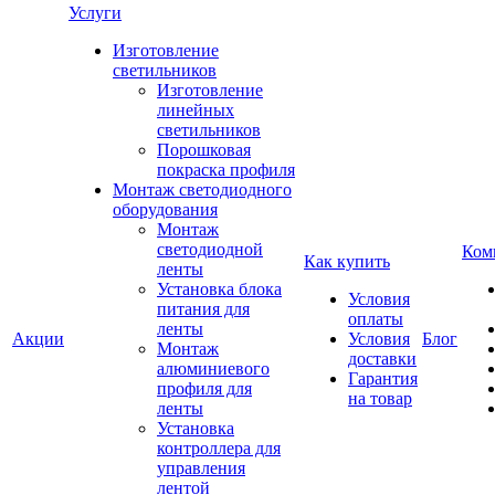
Услуги
Изготовление
светильников
Изготовление
линейных
светильников
Порошковая
покраска профиля
Монтаж светодиодного
оборудования
Монтаж
светодиодной
Ком
Как купить
ленты
Установка блока
Условия
питания для
оплаты
ленты
Акции
Условия
Блог
Монтаж
доставки
алюминиевого
Гарантия
профиля для
на товар
ленты
Установка
контроллера для
управления
лентой