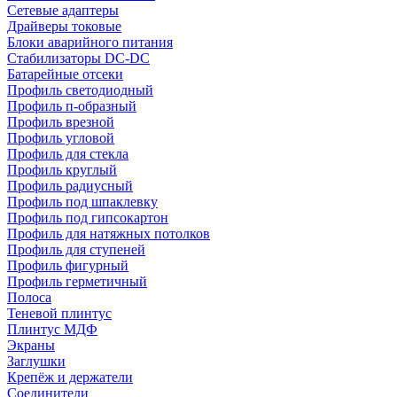
Сетевые адаптеры
Драйверы токовые
Блоки аварийного питания
Стабилизаторы DC-DC
Батарейные отсеки
Профиль светодиодный
Профиль п-образный
Профиль врезной
Профиль угловой
Профиль для стекла
Профиль круглый
Профиль радиусный
Профиль под шпаклевку
Профиль под гипсокартон
Профиль для натяжных потолков
Профиль для ступеней
Профиль фигурный
Профиль герметичный
Полоса
Теневой плинтус
Плинтус МДФ
Экраны
Заглушки
Крепёж и держатели
Соединители