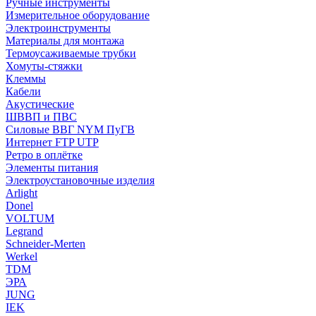
Ручные инструменты
Измерительное оборудование
Электроинструменты
Материалы для монтажа
Термоусаживаемые трубки
Хомуты-стяжки
Клеммы
Кабели
Акустические
ШВВП и ПВС
Силовые ВВГ NYM ПуГВ
Интернет FTP UTP
Ретро в оплётке
Элементы питания
Электроустановочные изделия
Arlight
Donel
VOLTUM
Legrand
Schneider-Merten
Werkel
TDM
ЭРА
JUNG
IEK