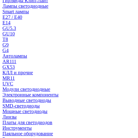
Гирлянды Клип-Лайт
Лампы светодиодные
Smart лампы
E27 / E40
E14
GU5.3
GU10
T8
G9
G4
Автолампы
AR111
GX53
КЛЛ и прочие
MR11
UVC
Модули светодиодные
Электронные компоненты
Выводные светодиоды
SMD-светодиоды
Мощные светодиоды
Линзы
Платы для светодиодов
Инструменты
Паяльное оборудование