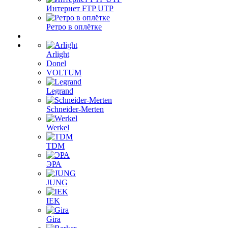
Интернет FTP UTP
Ретро в оплётке
Arlight
Donel
VOLTUM
Legrand
Schneider-Merten
Werkel
TDM
ЭРА
JUNG
IEK
Gira