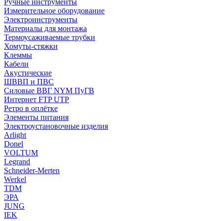
Ручные инструменты
Измерительное оборудование
Электроинструменты
Материалы для монтажа
Термоусаживаемые трубки
Хомуты-стяжки
Клеммы
Кабели
Акустические
ШВВП и ПВС
Силовые ВВГ NYM ПуГВ
Интернет FTP UTP
Ретро в оплётке
Элементы питания
Электроустановочные изделия
Arlight
Donel
VOLTUM
Legrand
Schneider-Merten
Werkel
TDM
ЭРА
JUNG
IEK