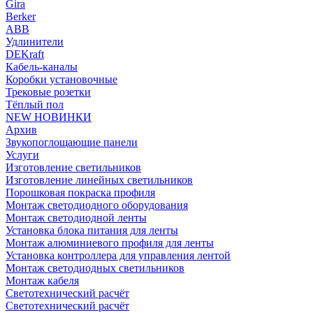
Gira
Berker
ABB
Удлинители
DEKraft
Кабель-каналы
Коробки установочные
Трековые розетки
Тёплый пол
NEW НОВИНКИ
Архив
Звукопоглощающие панели
Услуги
Изготовление светильников
Изготовление линейных светильников
Порошковая покраска профиля
Монтаж светодиодного оборудования
Монтаж светодиодной ленты
Установка блока питания для ленты
Монтаж алюминиевого профиля для ленты
Установка контроллера для управления лентой
Монтаж светодиодных светильников
Монтаж кабеля
Светотехнический расчёт
Светотехнический расчёт