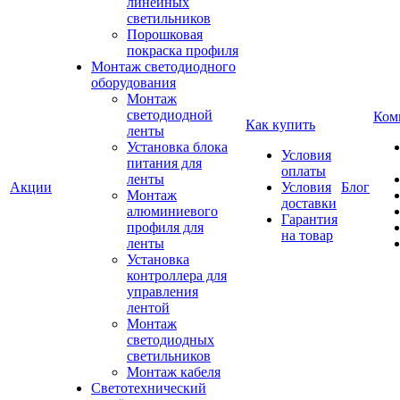
линейных
светильников
Порошковая
покраска профиля
Монтаж светодиодного
оборудования
Монтаж
светодиодной
Ком
Как купить
ленты
Установка блока
Условия
питания для
оплаты
ленты
Акции
Условия
Блог
Монтаж
доставки
алюминиевого
Гарантия
профиля для
на товар
ленты
Установка
контроллера для
управления
лентой
Монтаж
светодиодных
светильников
Монтаж кабеля
Светотехнический