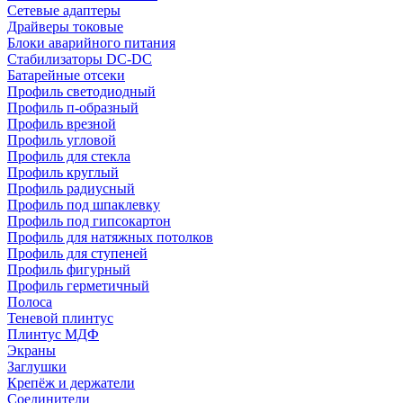
Сетевые адаптеры
Драйверы токовые
Блоки аварийного питания
Стабилизаторы DC-DC
Батарейные отсеки
Профиль светодиодный
Профиль п-образный
Профиль врезной
Профиль угловой
Профиль для стекла
Профиль круглый
Профиль радиусный
Профиль под шпаклевку
Профиль под гипсокартон
Профиль для натяжных потолков
Профиль для ступеней
Профиль фигурный
Профиль герметичный
Полоса
Теневой плинтус
Плинтус МДФ
Экраны
Заглушки
Крепёж и держатели
Соединители