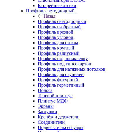
Стабилизаторы DC-DC
Батарейные отсеки
Профиль светодиодный
Назад
Профиль светодиодный
Профиль п-образный
Профиль врезной
Профиль угловой
Профиль для стекла
Профиль круглый
Профиль радиусный
Профиль под шпаклевку
Профиль под гипсокартон
Профиль для натяжных потолков
Профиль для ступеней
Профиль фигурный
Профиль герметичный
Полоса
Теневой плинтус
Плинтус МДФ
Экраны
Заглушки
Крепёж и держатели
Соединители
Подвесы и аксессуары