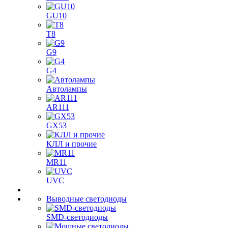
GU10
T8
G9
G4
Автолампы
AR111
GX53
КЛЛ и прочие
MR11
UVC
Выводные светодиоды
SMD-светодиоды