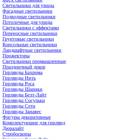
Светильники для улицы
Фасадные светильники
Подводные светильники
Потолочные для улицы
Светильники с эффектами
Переносные светильники
Грунтовые светильники
Консольные светильники
Ландшафтные светильники
Прожекторы
Светильники промышленные
Праздничный декор
Гирлянды Бахрома
Гирлянды Нить
Гирлянды Роса
Гирлянды Шарики
Гирлянды Белт-Лайт
Гирлянды Сосульки
Гирлянды Сети
Гирлянды Занавес
Фигуры декоративные
Комплектующие для гирлянд
Дюралайт
Стробоскопы