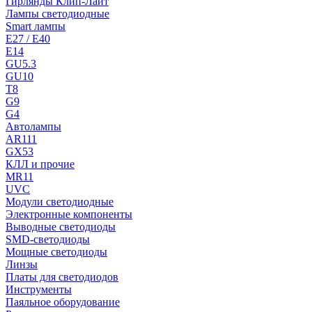
Гирлянды Клип-Лайт
Лампы светодиодные
Smart лампы
E27 / E40
E14
GU5.3
GU10
T8
G9
G4
Автолампы
AR111
GX53
КЛЛ и прочие
MR11
UVC
Модули светодиодные
Электронные компоненты
Выводные светодиоды
SMD-светодиоды
Мощные светодиоды
Линзы
Платы для светодиодов
Инструменты
Паяльное оборудование