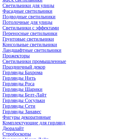
Светильники для улицы
Фасадные светильники
Подводные светильники
Потолочные для улицы
Светильники с эффектами
Переносные светильники
Грунтовые светильники
Консольные светильники
Ландшафтные светильники
Прожекторы
Светильники промышленные
Праздничный декор
Гирлянды Бахрома
Гирлянды Нить
Гирлянды Роса
Гирлянды Шарики
Гирлянды Белт-Лайт
Гирлянды Сосульки
Гирлянды Сети
Гирлянды Занавес
Фигуры декоративные
Комплектующие для гирлянд
Дюралайт
Стробоскопы