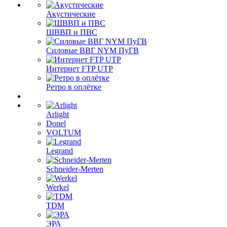
Акустические
ШВВП и ПВС
Силовые ВВГ NYM ПуГВ
Интернет FTP UTP
Ретро в оплётке
Arlight
Donel
VOLTUM
Legrand
Schneider-Merten
Werkel
TDM
ЭРА