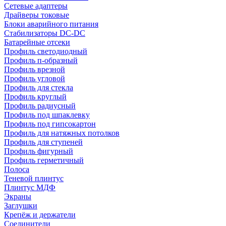
Сетевые адаптеры
Драйверы токовые
Блоки аварийного питания
Стабилизаторы DC-DC
Батарейные отсеки
Профиль светодиодный
Профиль п-образный
Профиль врезной
Профиль угловой
Профиль для стекла
Профиль круглый
Профиль радиусный
Профиль под шпаклевку
Профиль под гипсокартон
Профиль для натяжных потолков
Профиль для ступеней
Профиль фигурный
Профиль герметичный
Полоса
Теневой плинтус
Плинтус МДФ
Экраны
Заглушки
Крепёж и держатели
Соединители