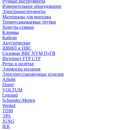
Ручные инструменты
Измерительное оборудование
Электроинструменты
Материалы для монтажа
Термоусаживаемые трубки
Хомуты-стяжки
Клеммы
Кабели
Акустические
ШВВП и ПВС
Силовые ВВГ NYM ПуГВ
Интернет FTP UTP
Ретро в оплётке
Элементы питания
Электроустановочные изделия
Arlight
Donel
VOLTUM
Legrand
Schneider-Merten
Werkel
TDM
ЭРА
JUNG
IEK