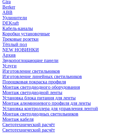
Gira
Berker
ABB
Удлинители
DEKraft
Кабель-каналы
Коробки установочные
Трековые розетки
Тёплый пол
NEW НОВИНКИ
Архив
Звукопоглощающие панели
Услуги
Изготовление светильников
Изготовление линейных светильников
Порошковая покраска профиля
Монтаж светодиодного оборудования
Монтаж светодиодной ленты
Установка блока питания для ленты
Монтаж алюминиевого профиля для ленты
Установка контроллера для управления лентой
Монтаж светодиодных светильников
Монтаж кабеля
Светотехнический расчёт
Светотехнический расчёт