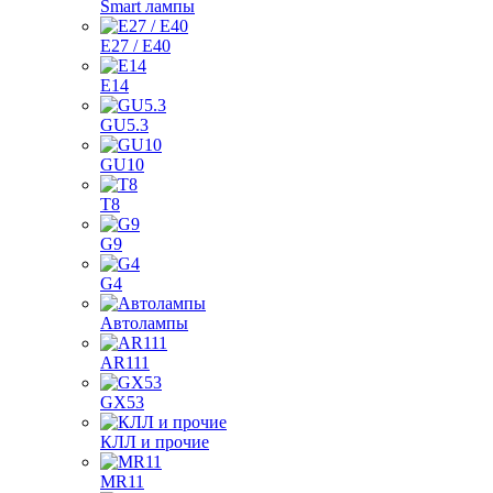
Smart лампы
E27 / E40
E14
GU5.3
GU10
T8
G9
G4
Автолампы
AR111
GX53
КЛЛ и прочие
MR11