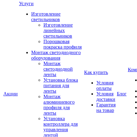
Услуги
Изготовление
светильников
Изготовление
линейных
светильников
Порошковая
покраска профиля
Монтаж светодиодного
оборудования
Монтаж
светодиодной
Ком
Как купить
ленты
Установка блока
Условия
питания для
оплаты
ленты
Акции
Условия
Блог
Монтаж
доставки
алюминиевого
Гарантия
профиля для
на товар
ленты
Установка
контроллера для
управления
лентой