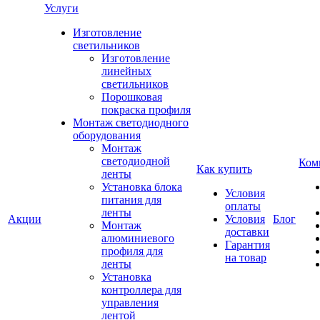
Услуги
Изготовление
светильников
Изготовление
линейных
светильников
Порошковая
покраска профиля
Монтаж светодиодного
оборудования
Монтаж
светодиодной
Ком
Как купить
ленты
Установка блока
Условия
питания для
оплаты
ленты
Акции
Условия
Блог
Монтаж
доставки
алюминиевого
Гарантия
профиля для
на товар
ленты
Установка
контроллера для
управления
лентой