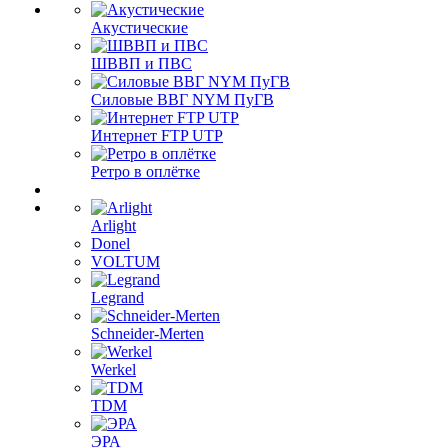
Акустические
ШВВП и ПВС
Силовые ВВГ NYM ПуГВ
Интернет FTP UTP
Ретро в оплётке
Arlight
Donel
VOLTUM
Legrand
Schneider-Merten
Werkel
TDM
ЭРА