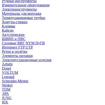
Ручные инструменты
Измерительное оборудование
Электроинструменты
Материалы для монтажа
Термоусаживаемые трубки
Хомуты-стяжки
Клеммы
Кабели
Акустические
ШВВП и ПВС
Силовые ВВГ NYM ПуГВ
Интернет FTP UTP
Ретро в оплётке
Элементы питания
Электроустановочные изделия
Arlight
Donel
VOLTUM
Legrand
Schneider-Merten
Werkel
TDM
ЭРА
JUNG
IEK