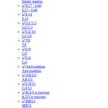
Smart лампы
E27 / E40
E14
GU5.3
GU10
T8
G9
G4
Автолампы
AR111
GX53
КЛЛ и прочие
MR11