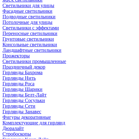
Светильники для улицы
Фасадные светильники
Подводные светильники
Потолочные для улицы
Светильники с эффектами
Переносные светильники
Грунтовые светильники
Консольные светильники
Ландшафтные светильники
Прожекторы
Светильники промышленные
Праздничный декор
Гирлянды Бахрома
Гирлянды Нить
Гирлянды Роса
Гирлянды Шарики
Гирлянды Белт-Лайт
Гирлянды Сосульки
Гирлянды Сети
Гирлянды Занавес
Фигуры декоративные
Комплектующие для гирлянд
Дюралайт
Стробоскопы