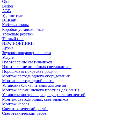
Gira
Berker
ABB
Удлинители
DEKraft
Кабель-каналы
Коробки установочные
Трековые розетки
Тёплый пол
NEW НОВИНКИ
Архив
Звукопоглощающие панели
Услуги
Изготовление светильников
Изготовление линейных светильников
Порошковая покраска профиля
Монтаж светодиодного оборудования
Монтаж светодиодной ленты
Установка блока питания для ленты
Монтаж алюминиевого профиля для ленты
Установка контроллера для управления лентой
Монтаж светодиодных светильников
Монтаж кабеля
Светотехнический расчёт
Светотехнический расчёт