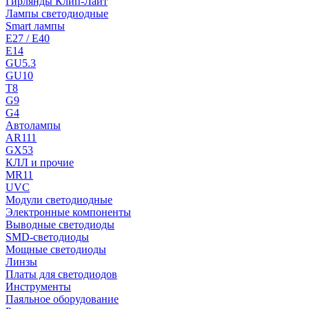
Гирлянды Клип-Лайт
Лампы светодиодные
Smart лампы
E27 / E40
E14
GU5.3
GU10
T8
G9
G4
Автолампы
AR111
GX53
КЛЛ и прочие
MR11
UVC
Модули светодиодные
Электронные компоненты
Выводные светодиоды
SMD-светодиоды
Мощные светодиоды
Линзы
Платы для светодиодов
Инструменты
Паяльное оборудование