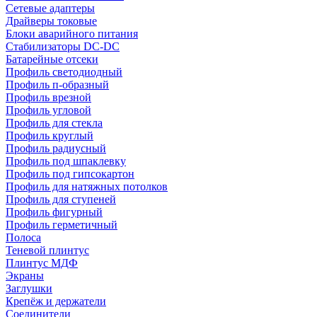
Сетевые адаптеры
Драйверы токовые
Блоки аварийного питания
Стабилизаторы DC-DC
Батарейные отсеки
Профиль светодиодный
Профиль п-образный
Профиль врезной
Профиль угловой
Профиль для стекла
Профиль круглый
Профиль радиусный
Профиль под шпаклевку
Профиль под гипсокартон
Профиль для натяжных потолков
Профиль для ступеней
Профиль фигурный
Профиль герметичный
Полоса
Теневой плинтус
Плинтус МДФ
Экраны
Заглушки
Крепёж и держатели
Соединители